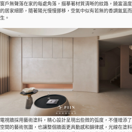
窗戶無聲落在家的每處角落，描摹著材質清晰的紋路，饒富溫度
的居家細節，隨著陽光慢慢挪移，空氣中似有若無的香調氤氳而
生。
電視牆採用藝術塗料，精心設計呈現出些微的弧度，不僅增添了
空間的藝術氛圍，也讓整個牆面更具動感和韻律感，光線在塗料