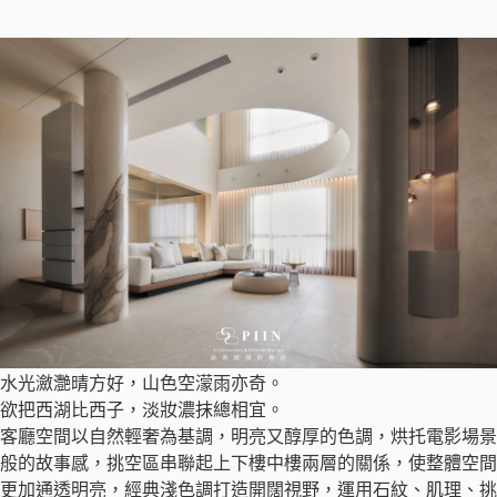
水光瀲灧晴方好，山色空濛雨亦奇。
欲把西湖比西子，淡妝濃抹總相宜。
客廳空間以自然輕奢為基調，明亮又醇厚的色調，烘托電影場景
般的故事感，挑空區串聯起上下樓中樓兩層的關係，使整體空間
更加通透明亮，經典淺色調打造開闊視野，運用石紋、肌理、挑