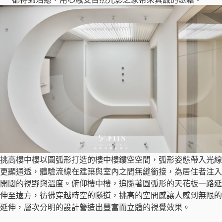
挑高樓中樓以圓弧形打造的樓中樓鏤空空間，弧形姿態帶入光線
更顯通透，體驗流線在建築與室內之間無縫銜接，為居住者注入
開闊的視野與溫度。俯仰樓中樓，追隨著圓弧形的天花板一路延
伸至遠方，彷彿穿越時空的隧道，挑高的空間感讓人感到無限的
延伸，層次分明的設計營造出豐富而立體的視覺效果。