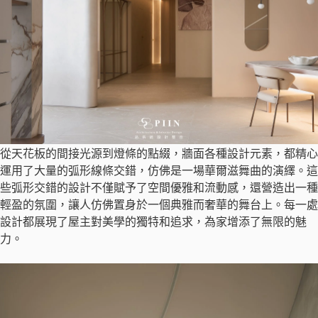
從天花板的間接光源到燈條的點綴，牆面各種設計元素，都精心
運用了大量的弧形線條交錯，仿佛是一場華爾滋舞曲的演繹。這
些弧形交錯的設計不僅賦予了空間優雅和流動感，還營造出一種
輕盈的氛圍，讓人仿佛置身於一個典雅而奢華的舞台上。每一處
設計都展現了屋主對美學的獨特和追求，為家增添了無限的魅
力。