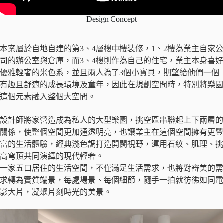
– Design Concept –
本案屬於自地自建的第3、4層樓中樓裝修，1、2樓為業主自家公
司的辦公室與倉庫，而3、4樓則作為自己的住宅，業主本身喜好
優雅輕奢的米色系，並且兩人為了3個小寶貝，期望給他們一個
有趣且舒適的成長環境及童年，因此在規劃空間時，特別將樂園
這個元素融入整個大空間。
設計師將家營造成為私人的大型樂園，挑空區串聯起上下兩層的
關係，使整個空間更加通透明亮，也讓業主在這個空間擁有更豐
富的生活體驗，經典淺色調打造開闊視野，運用石紋、肌理、挑
高穹頂共同演繹的現代輕奢。
一家五口居住的生活空間，不僅滿足生活需求，也將對審美的需
求轉為實質端景，每處場景、每個細節，隨手一拍就彷彿如同電
影大片，凝聚片刻時光的美景。