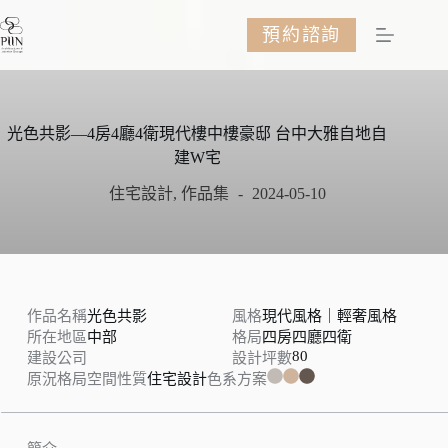
跳
預約諮詢
至
主
要
內
容
光色共影—4房4廳4衛現代樓中樓豪邸 台中大雅自地自
建W宅
住宅設計
,
作品集
2024-05-10
作品名稱
光色共影
風格
現代風格｜輕奢風格
所在地區
中部
格局
四房四廳四衛
80
建設公司
設計坪數
原況格局
空間性質
住宅設計
色系方案