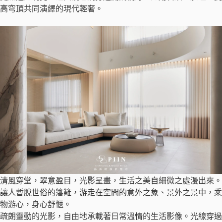
高穹頂共同演繹的現代輕奢。
清風穿堂，翠意盈目，光影呈畫，生活之美自細微之處漫出來。
讓人暫脫世俗的籓籬，游走在空間的意外之象、景外之景中，乘
物游心，身心舒愜。
疏朗靈動的光影，自由地承載著日常溫情的生活影像。光線穿過