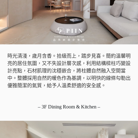
時光清淺，歲月含香。拾級而上，踏步見喜。簡約溫馨明
亮的居住氛圍，又不失設計層次感，利用結構樑柱巧變設
計亮點，石材肌理的沈穩嵌合，將柱體自然融入空間當
中。整體採用自然的暖色作為基調，以明快的線條勾勒出
優雅簡潔的氣質，給予人溫柔舒適的安全感。
– 3F Dining Room & Kitchen –