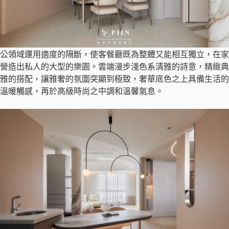
公領域運用適度的隔斷，使客餐廳既為整體又能相互獨立，在家
營造出私人的大型的樂園。雲端漫步淺色系清雅的詩意，精緻典
雅的搭配，讓雅奢的氛圍突顯到極致，奢華底色之上具備生活的
溫暖觸感，再於高級時尚之中調和溫馨氣息。