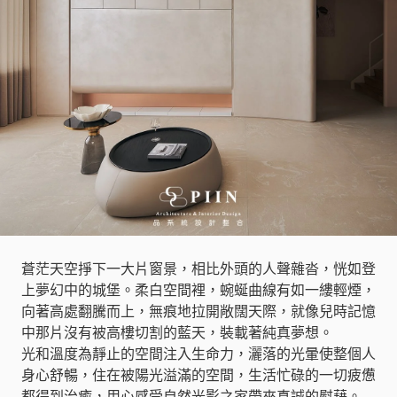
蒼茫天空掙下一大片窗景，相比外頭的人聲雜沓，恍如登
上夢幻中的城堡。柔白空間裡，蜿蜒曲線有如一縷輕煙，
向著高處翻騰而上，無痕地拉開敞闊天際，就像兒時記憶
中那片沒有被高樓切割的藍天，裝載著純真夢想。
光和溫度為靜止的空間注入生命力，灑落的光暈使整個人
身心舒暢，住在被陽光溢滿的空間，生活忙碌的一切疲憊
都得到治癒，用心感受自然光影之家帶來真誠的慰藉。