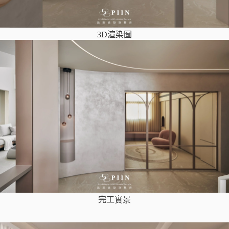
3D渲染圖
完工實景