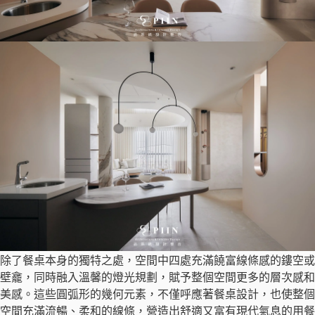
除了餐桌本身的獨特之處，空間中四處充滿饒富線條感的鏤空或
壁龕，同時融入溫馨的燈光規劃，賦予整個空間更多的層次感和
美感。這些圓弧形的幾何元素，不僅呼應著餐桌設計，也使整個
空間充滿流暢、柔和的線條，營造出舒適又富有現代氣息的用餐