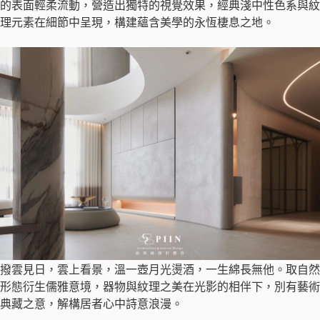
的表面輕柔流動，營造出獨特的視覺效果，經典淺中性色系與紋
理元素在細節中呈現，構建蘊含美學的永恆棲息之地。
撥雲見日，雲上看景，溫一壺月光燙酒，一生綿長無他。取自然
形態衍生儒雅意境，器物與紋理之美在光影的相伴下，別有藝術
典藏之意，解構居者心中詩意浪漫。