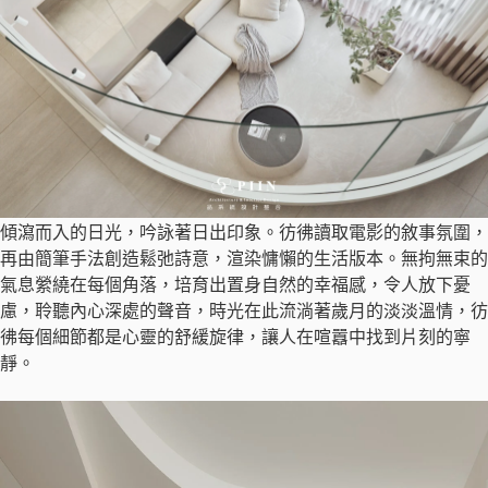
傾瀉而入的日光，吟詠著日出印象。彷彿讀取電影的敘事氛圍，
再由簡筆手法創造鬆弛詩意，渲染慵懶的生活版本。無拘無束的
氣息縈繞在每個角落，培育出置身自然的幸福感，令人放下憂
慮，聆聽內心深處的聲音，時光在此流淌著歲月的淡淡溫情，彷
彿每個細節都是心靈的舒緩旋律，讓人在喧囂中找到片刻的寧
靜。