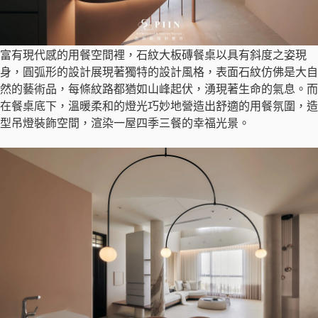
富有現代感的用餐空間裡，石紋大板磚餐桌以具有斜度之姿現
身，圓弧形的設計展現著獨特的設計風格，表面石紋仿佛是大自
然的藝術品，每條紋路都猶如山峰起伏，湧現著生命的氣息。而
在餐桌底下，溫暖柔和的燈光巧妙地營造出舒適的用餐氛圍，造
型吊燈裝飾空間，渲染一屋四季三餐的幸福光景。