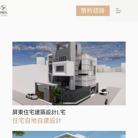
跳
預約諮詢
至
主
要
內
容
屏東住宅建築設計L宅
住宅自地自建設計