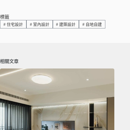
ce
ne
m
op
享
bo
ail
y
ok
Li
標籤
#
住宅設計
#
室內設計
#
建築設計
#
自地自建
nk
相關文章