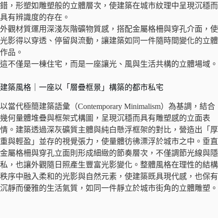
錯，形塑如雕塑般的立體層次，使建築在城市紋理中呈現沉穩而
具有辨識度的存在。
外觀材質運用深淺灰階礦物質感，搭配金屬格柵與穿孔介面，使
光影得以穿透、停留與流動，讓建築如同一件隨時間變化的立體
作品。
這不僅是一棟住宅，而是一座讓光、風與生活共構的立體場域。
建築風格｜一座以「層疊框景」構築的都市私宅
以當代極簡建築語彙（Contemporary Minimalism）為基調，結合
幾何量體堆疊與框架式構圖，呈現沉穩而具有雕塑感的立面表
情。建築透過深灰礦質主體與純白懸浮框架的對比，營造出「厚
重與輕盈」並存的視覺張力，使量體彷彿漂浮於城市之中。垂直
金屬格柵與穿孔立面則形成細緻的節奏層次，不僅調節光線與隱
私，也讓外觀隨日照產生豐富光影變化。整體風格在理性的結構
秩序中融入柔和的光影與自然元素，使建築既具現代感，也保有
沉靜而優雅的生活氣質，如同一件靜立於城市街角的立體雕塑。