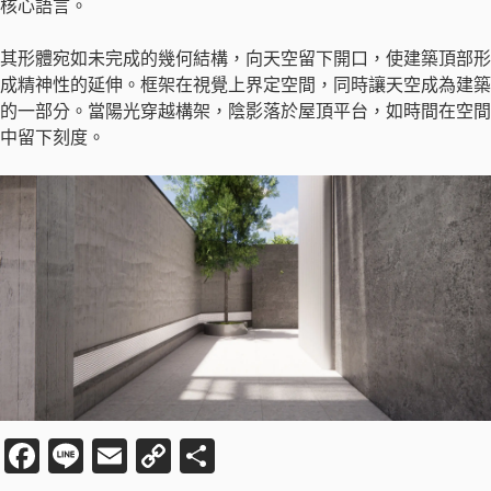
核心語言。
其形體宛如未完成的幾何結構，向天空留下開口，使建築頂部形
成精神性的延伸。框架在視覺上界定空間，同時讓天空成為建築
的一部分。當陽光穿越構架，陰影落於屋頂平台，如時間在空間
中留下刻度。
Fa
Li
E
C
分