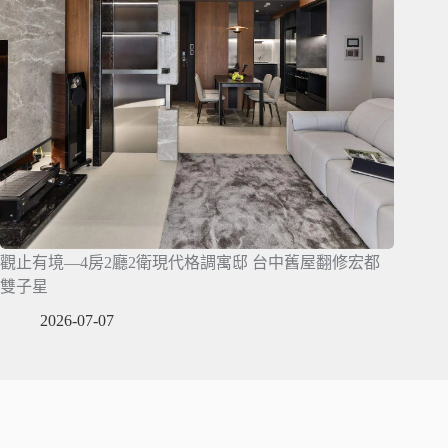
觀止有境—4房2廳2衛現代格調寓邸 台中舊屋翻修宏都
雙子星
2026-07-07