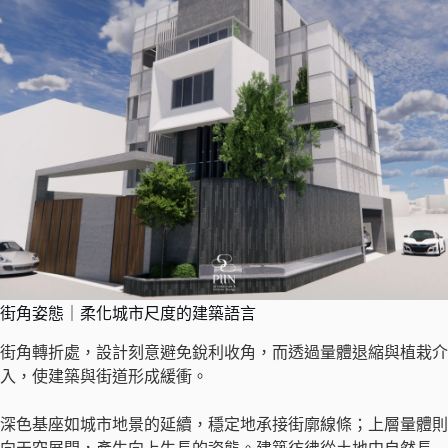
街角姿態｜柔化城市尺度的建築語言
街角轉折處，設計刻意避免銳利收角，而透過量體退縮與植栽介
入，使建築與街道形成緩衝。
深色基座如城市地景的延續，穩定地承接街廓線條；上層量體則