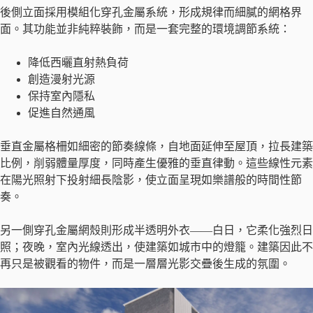
後側立面採用模組化穿孔金屬系統，形成規律而細膩的網格界
面。其功能並非純粹裝飾，而是一套完整的環境調節系統：
降低西曬直射熱負荷
創造漫射光源
保持室內隱私
促進自然通風
垂直金屬格柵如細密的節奏線條，自地面延伸至屋頂，拉長建築
比例，削弱體量厚度，同時產生優雅的垂直律動。這些線性元素
在陽光照射下投射細長陰影，使立面呈現如樂譜般的時間性節
奏。
另一側穿孔金屬網殼則形成半透明外衣——白日，它柔化強烈日
照；夜晚，室內光線透出，使建築如城市中的燈籠。建築因此不
再只是被觀看的物件，而是一層層光影交疊後生成的氛圍。