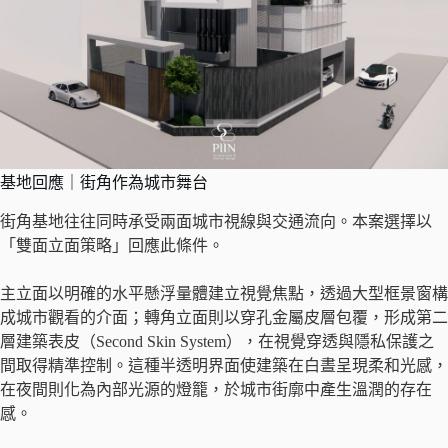
基地回應｜街角作為城市舞台
街角基地往往同時承受兩面城市視線與交通流向。本案選擇以
「雙面立面策略」回應此條件。
主立面以明確的水平懸浮量體建立視覺焦點，透過大型框景窗構
成城市觀看的介面；轉角立面則以穿孔金屬皮層包覆，形成第二
層建築表皮（Second Skin System），在視覺穿透與隱私保護之
間取得精準控制。這種半透明界面使建築在白晝呈現柔和光感，
在夜間則化為內部光源的燈籠，於城市街廓中產生溫潤的存在
感。