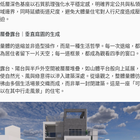
低層深色基座以石質肌理強化水平穩定感，明確界定公共與私領
域邊界，同時延續街道尺度，避免大體量住宅對人行尺度造成壓
迫。
層疊露台｜垂直庭園的生成
量體的退縮並非造型操作，而是一種生活哲學。每一次退縮，都
為居住者留下一片天空；每一道框景，都成為觀看四季的窗口。
露台、陽台與半戶外空間被層層堆疊，如山體平台般向上延展，
使自然光、風與綠意得以滲入建築深處。從遠觀之，整體量體彷
彿由多個生活場景交織而成，而非單一封閉建築。這是一座「可
以在其中行走風景」的住宅。