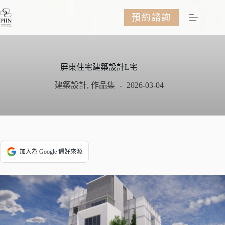
跳
預約諮詢
至
主
要
內
容
屏東住宅建築設計L宅
建築設計
,
作品集
2026-03-04
加入為 Google 偏好來源