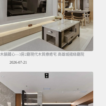
木韻藏心—3房2廳現代木質療癒宅 高雄城揚綠廳院
2026-07-21