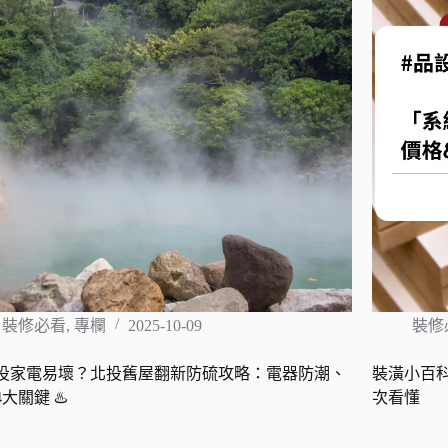
裝修必看
,
專欄
2025-10-09
裝修
投家電易壞？北投舊屋翻新防硫攻略：電器防潮、
裝潢小百
大關鍵 ♨️
次看懂