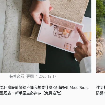
裝修必看
,
專欄
2025-12-17
為什麼設計師聽不懂我想要什麼 😱 超好用Mood Board
住北
整理表，新手屋主必存📝【免費索取】
防鏽4