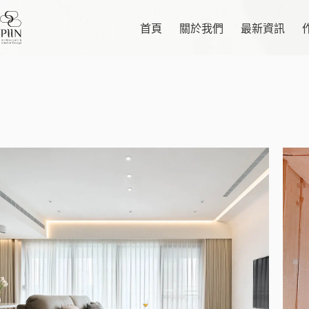
跳
至
首頁
關於我們
最新資訊
主
要
內
容