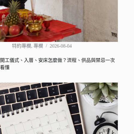
特約專欄
,
專欄
2026-08-04
開工儀式、入厝、安床怎麼做？流程、供品與禁忌一次
看懂