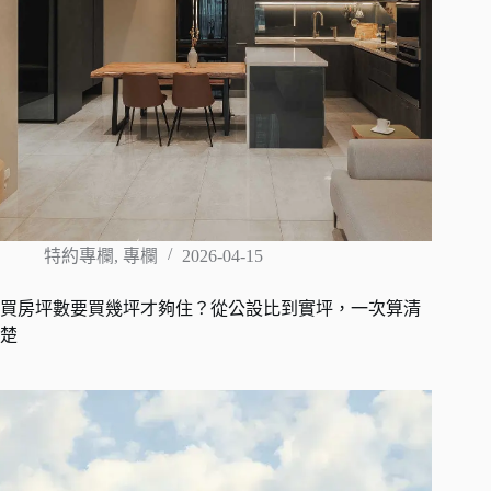
特約專欄
,
專欄
2026-04-15
買房坪數要買幾坪才夠住？從公設比到實坪，一次算清
楚