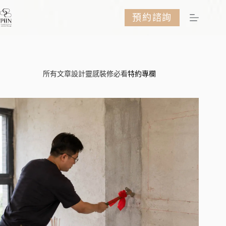
跳
預約諮詢
至
主
要
內
容
所有文章
設計靈感
裝修必看
特約專欄