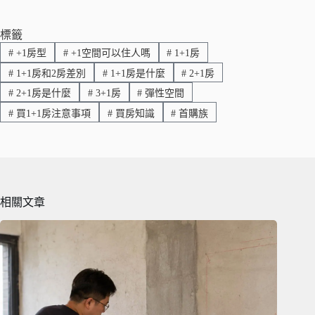
bo
ail
y
ok
Li
標籤
#
+1房型
#
+1空間可以住人嗎
#
1+1房
nk
#
1+1房和2房差別
#
1+1房是什麼
#
2+1房
#
2+1房是什麼
#
3+1房
#
彈性空間
#
買1+1房注意事項
#
買房知識
#
首購族
相關文章