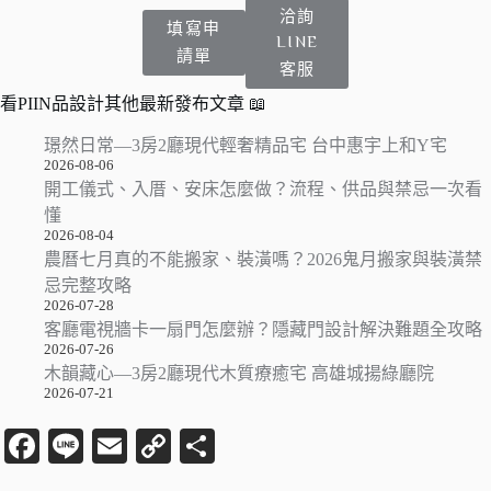
洽詢
填寫申
LINE
請單
客服
看PIIN品設計其他最新發布文章 📖
璟然日常—3房2廳現代輕奢精品宅 台中惠宇上和Y宅
2026-08-06
開工儀式、入厝、安床怎麼做？流程、供品與禁忌一次看
懂
2026-08-04
農曆七月真的不能搬家、裝潢嗎？2026鬼月搬家與裝潢禁
忌完整攻略
2026-07-28
客廳電視牆卡一扇門怎麼辦？隱藏門設計解決難題全攻略
2026-07-26
木韻藏心—3房2廳現代木質療癒宅 高雄城揚綠廳院
2026-07-21
Fa
Li
E
C
分
ce
ne
m
op
享