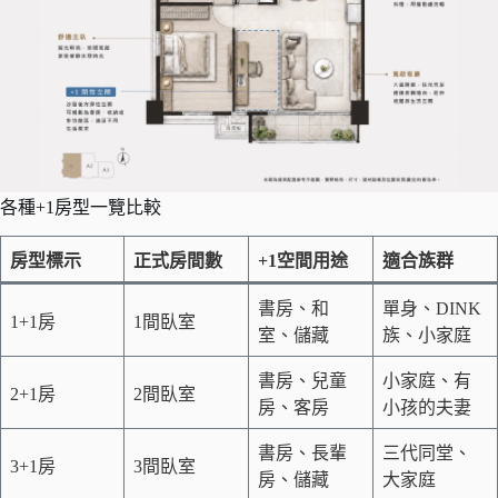
各種+1房型一覽比較
房型標示
正式房間數
+1空間用途
適合族群
書房、和
單身、DINK
1+1房
1間臥室
室、儲藏
族、小家庭
書房、兒童
小家庭、有
2+1房
2間臥室
房、客房
小孩的夫妻
書房、長輩
三代同堂、
3+1房
3間臥室
房、儲藏
大家庭