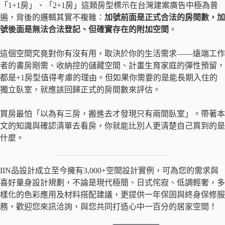
「1+1房」、「2+1房」這類房型標示在台灣建案廣告中極為普
遍，背後的邏輯其實不複雜：
加號前面是正式合法的房間數，加
號後面是無法合法登記、但確實存在的附加空間
。
這個空間究竟對你有沒有用，取決於你的生活需求——遠端工作
者的書房剛需、收納控的儲藏空間、計畫生育家庭的彈性預留，
都是+1房型值得考慮的理由。但如果你需要的是能長期入住的
獨立臥室，就應該回歸正式的房間數來評估。
買房最怕「以為有三房，搬進去才發現只有兩間臥室」。帶著本
文的知識與確認清單去看房，你就能比別人更清楚自己買到的是
什麼。
IIN品設計成立至今擁有3,000+空間設計實例，可為您的需求與
喜好量身設計規劃，不論是現代極簡、日式侘寂、低調輕奢，多
樣化的色彩應用及材料搭配建議，更提供一年保固與終身保修服
務，歡迎您來訊洽詢，與您共同打造心中一百分的居家空間！