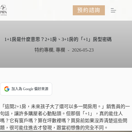
跳
預約諮詢
至
主
要
內
容
1+1房是什麼意思？2+1房、3+1房的「+1」房型密碼
特約專欄
,
專欄
2026-05-23
加入為 Google 偏好來源
「這間2+1房，未來孩子大了還可以多一間房用。」銷售員的一
句話，讓許多購屋者心動點頭。但那個「+1」，真的能住人
嗎？它有窗戶嗎？算在坪數裡嗎？買房前如果沒弄清楚這些問
題，很可能住進去才發現，跟當初想像的完全不同。