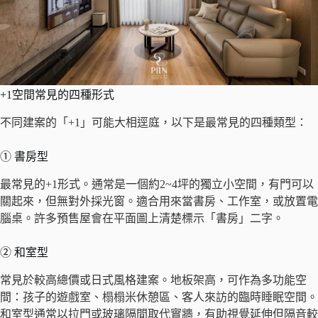
+1空間常見的四種形式
不同建案的「+1」可能大相逕庭，以下是最常見的四種類型：
① 書房型
最常見的+1形式。通常是一個約2~4坪的獨立小空間，有門可以
關起來，但無對外採光窗。適合用來當書房、工作室，或放置電
腦桌。許多預售屋會在平面圖上清楚標示「書房」二字。
② 和室型
常見於較高總價或日式風格建案。地板架高，可作為多功能空
間：孩子的遊戲室、榻榻米休憩區、客人來訪的臨時睡眠空間。
和室型通常以拉門或玻璃隔間取代實牆，有助視覺延伸但隔音較