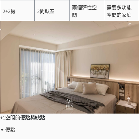
兩個彈性空
需要多功能
2+2房
2間臥室
間
空間的家庭
+1空間的優點與缺點
✦ 優點