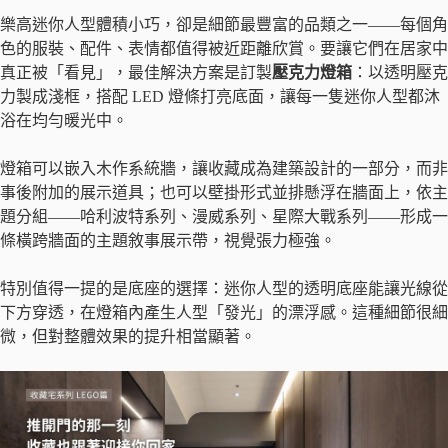
樂高迷你人型體積小巧，卻是細節最豐富的品類之一——每個角
色的服裝、配件、表情都值得被近距離欣賞。要讓它們在居家中
真正被「看見」，最佳解決方案是訂製
壓克力燈箱
：以透明壓克
力製成淺框，搭配 LED 燈條打亮底面，讓每一隻迷你人型都沐
浴在均勻暖光中。
燈箱可以嵌入木作系統牆，讓收藏成為建築設計的一部分，而非
事後附加的展示道具；也可以壁掛形式並排懸浮在牆面上，依主
題分組——哈利波特系列、漫威系列、星際大戰系列——形成一
條橫跨牆面的主題敘事展示帶，視覺張力極強。
特別值得一提的是底座的選擇：迷你人型的透明底座能讓光線從
下方穿透，在燈箱內產生人型「發光」的漂浮感。這種細節很細
微，但對整體效果的提升相當顯著。