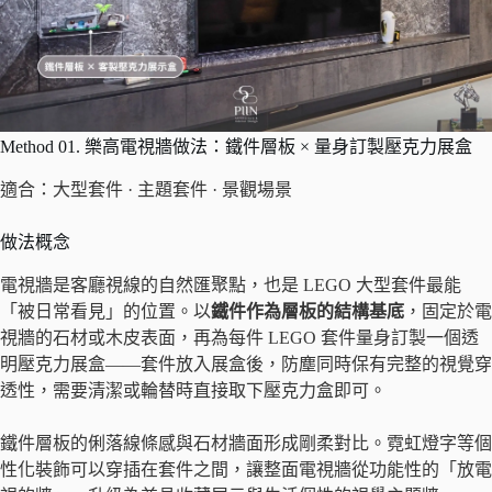
Method 01. 樂高電視牆做法：鐵件層板 × 量身訂製壓克力展盒
適合：大型套件 · 主題套件 · 景觀場景
做法概念
電視牆是客廳視線的自然匯聚點，也是 LEGO 大型套件最能
「被日常看見」的位置。以
鐵件作為層板的結構基底
，固定於電
視牆的石材或木皮表面，再為每件 LEGO 套件量身訂製一個透
明壓克力展盒——套件放入展盒後，防塵同時保有完整的視覺穿
透性，需要清潔或輪替時直接取下壓克力盒即可。
鐵件層板的俐落線條感與石材牆面形成剛柔對比。霓虹燈字等個
性化裝飾可以穿插在套件之間，讓整面電視牆從功能性的「放電