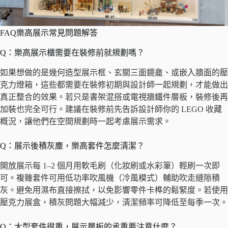
FAQ樂高展示常見問題解答
Q：樂高展示櫃需要在裝修前就規劃嗎？
如果想做的是幾何造型展示框、玄關三面鏡龕、或嵌入牆面的壓
克力燈箱，這些都需要在裝修初期與設計師一起規劃，才能做出
真正整合的效果。若只是書架混搭或電視牆鐵件層板，裝修後再
加裝也完全可行。建議在裝修前先告訴設計師你的 LEGO 收藏
概況，讓他們在空間規劃時一起考慮展示需求。
Q：展示後積灰塵，樂高套件怎麼清潔？
開放展示每 1–2 個月用軟毛刷（化妝刷或水彩筆）輕刷一次即
可。複雜套件可用低功率吹風機（冷風模式）輔助吹走縫隙積
灰。避免用濕布直接擦拭，以免影響零件卡榫的鬆緊度。若使用
壓克力展盒，積灰問題大幅減少，清潔頻率可降低至每季一次。
Q：大型套件很重，展示層板的承重要注意什麼？