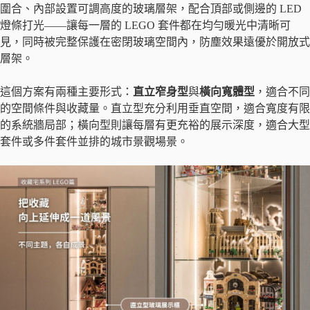
圍合、內部設置可調高度的玻璃層架，配合頂部或側邊的 LED
燈條打光——讓每一層的 LEGO 套件都在均勻暖光中清晰可
見，同時被完整保護在密閉玻璃空間內，防塵效果遠優於開放式
層架。
這個方案有兩種主要形式：
直立窄身型
與
橫向寬體型
，適合不同
的空間條件與收藏量。直立型充分利用垂直空間，適合寬度有限
的系統牆局部；橫向型則讓每層有更充裕的展示深度，適合大型
套件或多件套件並排的城市景觀場景。