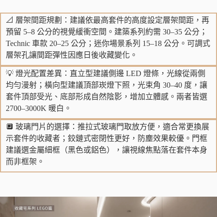
📐 層架間距規劃：建議依最高套件的高度設定層架間距，再
預留 5–8 公分的視覺緩衝空間。建築系列約需 30–35 公分；
Technic 車款 20–25 公分；迷你場景系列 15–18 公分。可調式
層架孔讓間距彈性因應日後收藏變化。
💡 燈光配置差異：直立型建議側邊 LED 燈條，光線從兩側
均勻漫射；橫向型建議頂部崁燈下照，光束角 30–40 度，讓
套件頂部受光、底部形成自然陰影，增加立體感。兩者皆選
2700–3000K 暖白。
🔲 玻璃門片的選擇：推拉式玻璃門取放方便，適合常更換展
示套件的收藏者；鉸鏈式密閉性更好，防塵效果較優。門框
建議選金屬細框（黑色或鋁色），讓視線焦點落在套件本身
而非框架。