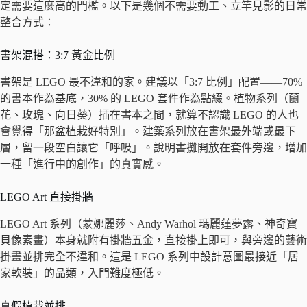
定需要這麼高的門檻。以下是幾個不需要動工、立竿見影的日常
整合方式：
書架混搭：3:7 黃金比例
書架是 LEGO 最不違和的家。建議以「3:7 比例」配置——70%
的書本作為基底，30% 的 LEGO 套件作為點綴。植物系列（蘭
花、玫瑰、向日葵）插在書本之間，就算不認識 LEGO 的人也
會覺得「那盆植栽好特別」。建築系列放在書架最外端或最下
層，留一段空白讓它「呼吸」。說明書攤開放在套件旁邊，增加
一種「進行中的創作」的真實感。
LEGO Art 直接掛牆
LEGO Art 系列（蒙娜麗莎、Andy Warhol 瑪麗蓮夢露、神奇寶
貝像素畫）本身就附有掛牆五金，直接掛上即可，與旁邊的藝術
掛畫並排完全不違和。這是 LEGO 系列中設計意圖最接近「居
家軟裝」的品類，入門難度極低。
真假植栽並排