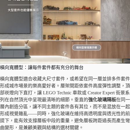
橫向寬體型：讓每件套件都有充分的舞台
橫向寬體型適合收藏大尺寸套件，或希望在同一層並排多件套件
形成城市場景的樂高愛好者。層架間距依套件高度彈性調整，頂
部崁燈向下直打，讓 LEGO Technic 車款或 Creator Expert 街景系
列在自然頂光中呈現最清晰的細節。垂直的
強化玻璃隔板
在同一
層內創造分區，讓不同主題的套件各有其位，而不是混放在一起
形成視覺雜亂——同時，強化玻璃在維持高透明度與透光性的前
提下，能有效支撐層板中段的重量，避免層板跨距過長而產生彎
曲變形，是兼顧美觀與結構的選材關鍵。