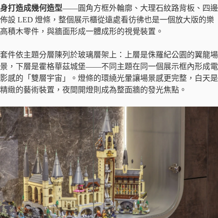
身打造成幾何造型
——圓角方框外輪廓、大理石紋路背板、四邊
佈設 LED 燈條，整個展示櫃從遠處看彷彿也是一個放大版的樂
高積木零件，與牆面形成一體成形的視覺裝置。
套件依主題分層陳列於玻璃層架上：上層是侏羅紀公園的翼龍場
景，下層是霍格華茲城堡——不同主題在同一個展示框內形成電
影感的「雙層宇宙」。燈條的環繞光暈讓場景感更完整，白天是
精緻的藝術裝置，夜間開燈則成為整面牆的發光焦點。