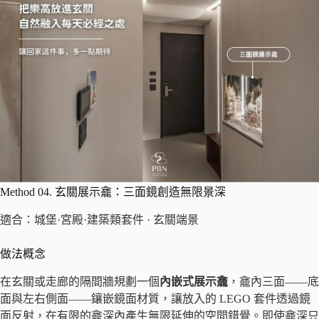
Method 04. 玄關展示龕：三面鏡創造無限景深
適合：城堡·宮殿·建築類套件 · 玄關端景
做法概念
在玄關或走廊的隔間牆規劃一個
內嵌式展示龕
，龕內三面——底
面與左右側面——鑲嵌鏡面材質，讓放入的 LEGO 套件透過鏡
面反射，在有限的龕深內產生無限延伸的空間錯覺。即使龕深只