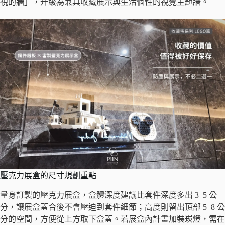
視的牆」，升級為兼具收藏展示與生活個性的視覺主題牆。
壓克力展盒的尺寸規劃重點
量身訂製的壓克力展盒，盒體深度建議比套件深度多出 3–5 公
分，讓展盒蓋合後不會壓迫到套件細節；高度則留出頂部 5–8 公
分的空間，方便從上方取下盒蓋。若展盒內計畫加裝崁燈，需在