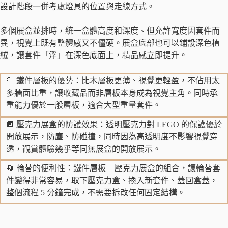
設計階段一併考慮燈具的位置與走線方式。
多個展盒並排時，統一盒體高度和深度、但允許寬度因套件而
異，視覺上既有整體感又不僵硬。展盒底部也可以鋪設深色植
絨，讓套件「浮」在深色底面上，精品感立即提升。
🔩 鐵件層板的優勢：比木層板更薄、視覺更輕盈，不佔用太
多牆面比重，讓收藏品而非層板本身成為視覺主角。同時承
重能力優於一般層板，適合大型重量套件。
🔲 壓克力展盒的防護效果：透明壓克力對 LEGO 的保護優於
開放展示，防塵、防碰撞，同時因為高透明度不影響視覺穿
透，觀賞體驗幾乎等同無展盒的開放展示。
🔄 輪替的便利性：鐵件層板 + 壓克力展盒的組合，讓輪替套
件變得非常容易，取下壓克力盒、換入新套件、蓋回盒蓋，
整個流程 5 分鐘完成，不需要拆改任何固定結構。