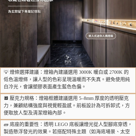
💡 燈條選擇建議：燈箱內建議選用 3000K 暖白或 2700K 的
低色溫燈條，讓人型的色彩呈現溫暖而不失真。避免使用純
白冷光，會讓塑膠表面產生藍色色偏。
🔲 壓克力規格：燈箱框體建議選用 5–8mm 厚度的透明壓克
力，兼顧結構強度與視覺輕盈感。前板設計為可拆卸式，方
便取放人型及清潔燈箱內部。
🧱 底座的重要性：透明 LEGO 底板讓燈光從人型腳底穿透，
製造懸浮發光的效果。若搭配特殊主題（如海底場景、太空