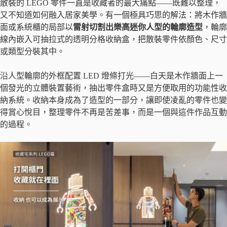
散裝的 LEGO 零件一直是收藏者的最大痛點——既難以整理，
又不知道如何融入居家美學。有一個極具巧思的解法：將木作牆
面或系統櫃的局部以
雷射切割出樂高迷你人型的輪廓造型
，輪廓
線內嵌入可抽拉式的透明分格收納盒，把散裝零件依顏色、尺寸
或類型分裝其中。
沿人型輪廓的外框配置 LED 燈條打光——白天是木作牆面上一
個發光的立體裝置藝術，抽出零件盒時又是方便取用的功能性收
納系統。收納本身成為了造型的一部分，讓即使凌亂的零件也變
得賞心悅目，整理零件不再是苦差事，而是一個與這件作品互動
的過程。