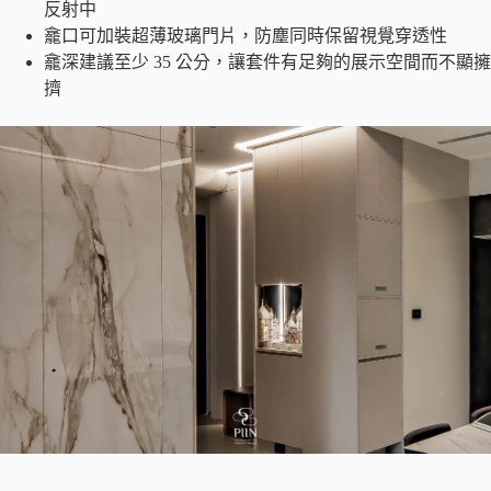
反射中
龕口可加裝超薄玻璃門片，防塵同時保留視覺穿透性
龕深建議至少 35 公分，讓套件有足夠的展示空間而不顯擁
擠