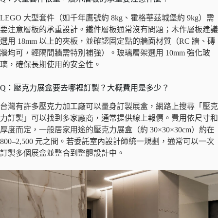
LEGO 大型套件（如千年鷹號約 8kg、霍格華茲城堡約 9kg）需
要注意層板的承重設計。鐵件層板通常沒有問題；木作層板建議
選用 18mm 以上的夾板，並確認固定點的牆面材質（RC 牆、磚
牆均可，輕隔間牆需特別補強）。玻璃層架選用 10mm 強化玻
璃，確保長期使用的安全性。
Q：壓克力展盒要去哪裡訂製？大概費用是多少？
台灣有許多壓克力加工廠可以量身訂製展盒，網路上搜尋「壓克
力訂製」可以找到多家廠商，通常提供線上報價。費用依尺寸和
厚度而定，一般居家用途的壓克力展盒（約 30×30×30cm）約在
800–2,500 元之間。若委託室內設計師統一規劃，通常可以一次
訂製多個展盒並整合到整體設計中。