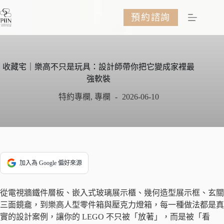
跳
預約諮詢
至
主
要
內
容
收藏宅｜樂高不只是玩具：設計師帶你把它變成家裡最
強軟裝
特約專欄
,
專欄
2026-06-10
加入為 Google 偏好來源
從電視牆鐵件層板、嵌入式玻璃展示櫃、幾何造型展示框、玄關
三面鏡龕，到樂高人型零件箱與壓克力燈箱，每一種做法都是真
實的設計案例，讓你的 LEGO 不只被「放著」，而是被「看