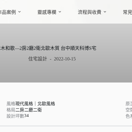
作品案例
靈感專欄
流程與收費
常
沐木和歌—2房2廳2衛北歐木質 台中順天科博S宅
住宅設計
2022-10-15
風格
現代風格｜北歐風格
原
格局
二房二廳二衛
空
34
設計坪數
色