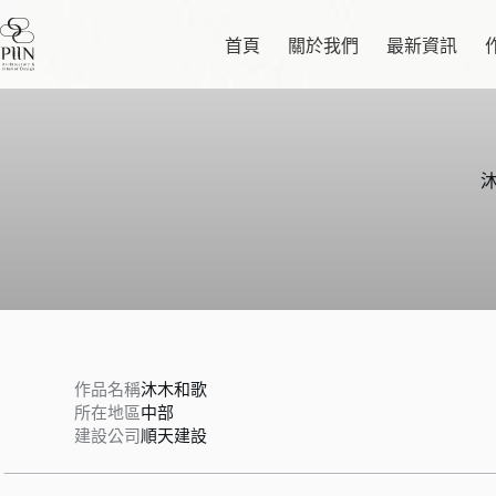
跳
至
首頁
關於我們
最新資訊
主
要
內
容
作品名稱
沐木和歌
所在地區
中部
建設公司
順天建設