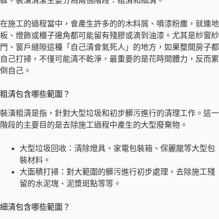
驟。裝潢清潔主要分為兩個階段：粗清和細清。
在施工的過程當中，會產生許多的的木料屑、噴漆粉塵，就連地
板、燈飾或櫃子邊角都可能留有殘膠或滴到油漆。尤其是紗窗紗
門、窗戶縫隙這種「自己清會氣死人」的地方，如果整間房子都
自己打掃，不僅可能清不乾淨，最重要的是花時間體力，反而累
倒自己。
粗清包含哪些範圍？
裝潢粗清是指，針對大型垃圾和初步髒污進行的清理工作。這一
階段的主要目的是去除施工過程中產生的大型廢棄物。
大型垃圾回收：清除燈具、家電包裝箱、保麗龍等大型包
裝材料。
大面積打掃：對大範圍的髒污進行初步處理，去除施工殘
留的水泥塊、泥漿斑點等等。
細清包含哪些範圍？