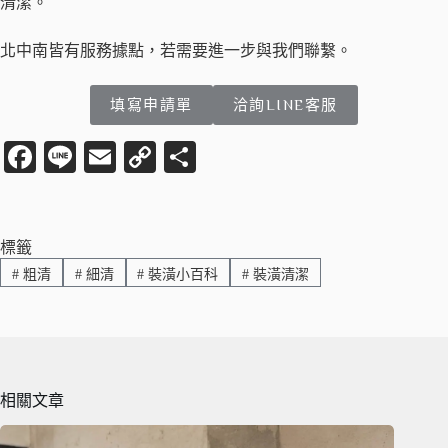
清潔。
北中南皆有服務據點，若需要進一步與我們聯繫。
填寫申請單
洽詢LINE客服
Fa
Li
E
C
分
ce
ne
m
op
享
bo
ail
y
ok
Li
標籤
#
粗清
#
細清
#
裝潢小百科
#
裝潢清潔
nk
相關文章