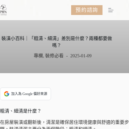
跳
預約諮詢
至
主
要
內
容
裝潢小百科｜「粗清、細清」差別是什麼？兩種都要做
嗎？
專欄
,
裝修必看
2025-01-09
加入為 Google 偏好來源
粗清、細清是什麼？
在房屋裝潢或翻新後，清潔是確保居住環境健康與舒適的重要步