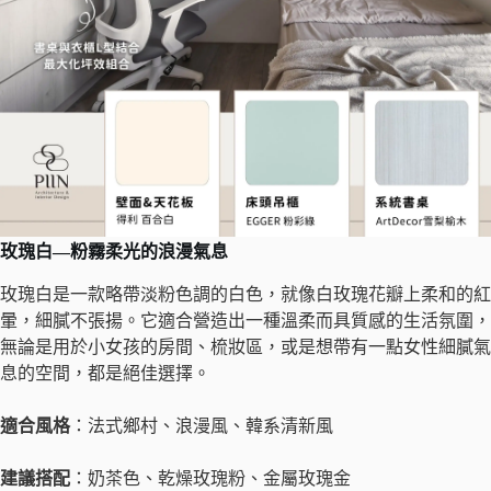
玫瑰白
—
粉霧柔光的浪漫氣息
玫瑰白是一款略帶淡粉色調的白色，就像白玫瑰花瓣上柔和的紅
暈，細膩不張揚。它適合營造出一種溫柔而具質感的生活氛圍，
無論是用於小女孩的房間、梳妝區，或是想帶有一點女性細膩氣
息的空間，都是絕佳選擇。
適合風格
：法式鄉村、浪漫風、韓系清新風
建議搭配
：奶茶色、乾燥玫瑰粉、金屬玫瑰金