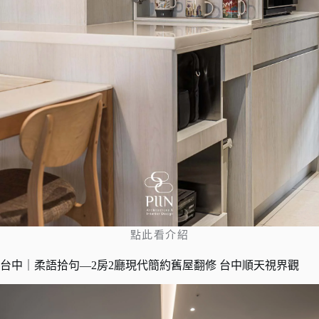
點此看介紹
台中｜柔語拾句—2房2廳現代簡約舊屋翻修 台中順天視界觀