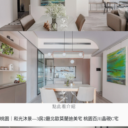
點此看介紹
桃園｜和光沐景—3房2廳北歐莫蘭迪美宅 桃園百川晶硯C宅