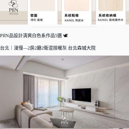
PIIN品設計清爽白色系作品5選 🕊️
台北｜漫慢—2房2廳2衛混搭暖灰 台北森城大院