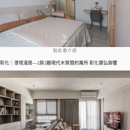
點此看介紹
彰化｜澄境漫居—2房2廳現代木質簡約寓所 彰化寶弘御璽