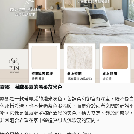
霧鄉
—
朦朧柔霧的溫柔灰米色
霧鄉是一款帶霧感的淺米灰色，色調柔和卻富有深度，既不像白
色那樣冷清，也不若奶茶色般溫暖，而是介於兩者之間的靜謐平
衡。它像是薄霧籠罩鄉間清晨的天色，給人安定、靜謐的感受，
非常適合希望在家中營造冥想與沉澱感的空間。