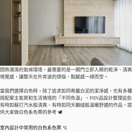
悶熱潮濕的氣候環境，最需要的是一開門立即入眼的乾淨、清爽
視覺感，讓整天在外奔波的煩惱、黏膩感一掃而空。
當我們選擇白色時，除了追求如同希臘白泥的潔淨感，也有多種
搭配屋主氣質和生活情境的「不同色溫」，PIIN品設計整理這些
有時如蘇打汽水般清爽、有時如同天鵝絨般溫暖舒適的作品，提
供大家做白色系色票的參考 🕊️
室內設計中常用的白色系色票 🫧