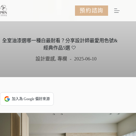
跳
預約諮詢
至
主
要
內
容
全室油漆選哪一種白最耐看？分享設計師最愛用色號&
經典作品5選 🤍
設計靈感
,
專欄
2025-06-10
加入為 Google 偏好來源