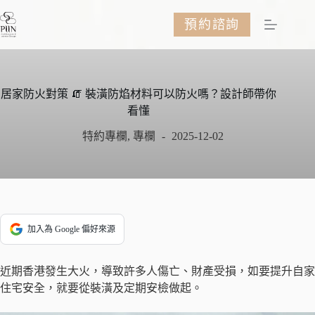
跳
預約諮詢
至
主
要
內
容
居家防火對策 🧯 裝潢防焰材料可以防火嗎？設計師帶你
看懂
特約專欄
,
專欄
2025-12-02
加入為 Google 偏好來源
近期香港發生大火，導致許多人傷亡、財產受損，如要提升自家
住宅安全，就要從裝潢及定期安檢做起。