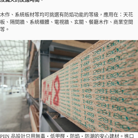
木作、系統板材等均可挑選有防焰功能的等級，應用在：天花
板、隔間牆、系統櫃體、電視牆、玄關、餐廳木作、商業空間
等。
PIIN 品設計只用無毒・低甲醛・防焰・防潮的安心建材。進口