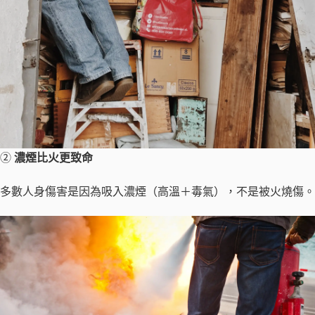
②
濃煙比火更致命
多數人身傷害是因為吸入濃煙（高溫＋毒氣），不是被火燒傷。