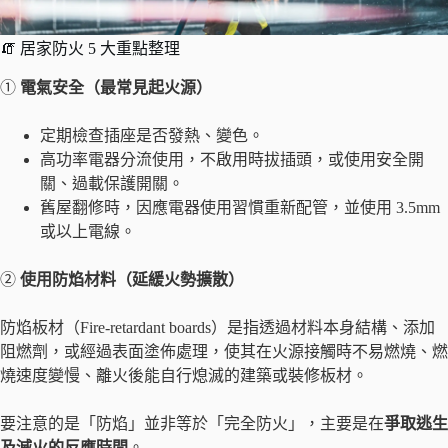
🧯 居家防火 5 大重點整理
①
電氣安全（最常見起火源）
定期檢查插座是否發熱、變色。
高功率電器分流使用，不啟用時拔插頭，或使用安全開
關、過載保護開關。
舊屋翻修時，因應電器使用習慣重新配管，並使用 3.5mm
或以上電線。
②
使用防焰材料（延緩火勢擴散）
防焰板材（Fire-retardant boards）是指透過材料本身結構、添加
阻燃劑，或經過表面塗佈處理，使其在火源接觸時不易燃燒、燃
燒速度變慢、離火後能自行熄滅的建築或裝修板材。
要注意的是「防焰」並非等於「完全防火」，主要是在
爭取逃生
及滅火的反應時間
。