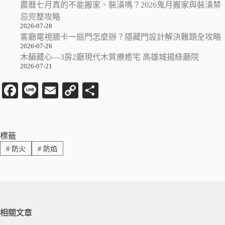
農曆七月真的不能搬家、裝潢嗎？2026鬼月搬家與裝潢禁
忌完整攻略
2026-07-28
客廳電視牆卡一扇門怎麼辦？隱藏門設計解決難題全攻略
2026-07-26
木韻藏心—3房2廳現代木質療癒宅 高雄城揚綠廳院
2026-07-21
Fa
Li
E
C
分
ce
ne
m
op
享
bo
ail
y
ok
Li
標籤
#
防火
#
防焰
nk
相關文章