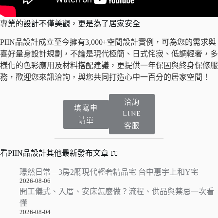
專業的設計不僅美觀，更是為了居家安全
PIIN品設計成立至今擁有3,000+空間設計實例，可為您的需求與
喜好量身設計規劃，不論是現代極簡、日式侘寂、低調輕奢，多
樣化的色彩應用及材料搭配建議，更提供一年保固與終身保修服
務，歡迎您來訊洽詢，與您共同打造心中一百分的居家空間！
洽詢
填寫申
LINE
請單
客服
看PIIN品設計其他最新發布文章 📖
璟然日常—3房2廳現代輕奢精品宅 台中惠宇上和Y宅
2026-08-06
開工儀式、入厝、安床怎麼做？流程、供品與禁忌一次看
懂
2026-08-04