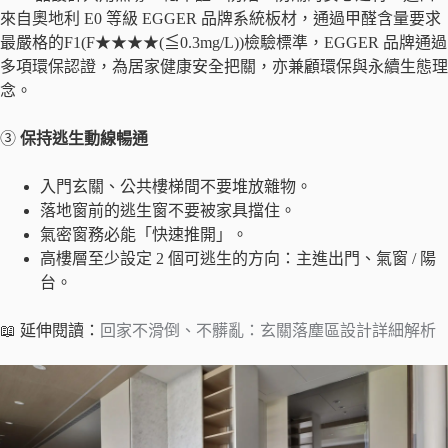
來自奧地利 E0 等級 EGGER 品牌系統板材，通過甲醛含量要求
最嚴格的F1(F★★★★(≦0.3mg/L))檢驗標準，EGGER 品牌通過
多項環保認證，為居家健康安全把關，亦兼顧環保與永續生態理
念。
③
保持逃生動線暢通
入門玄關、公共樓梯間不要堆放雜物。
落地窗前的逃生窗不要被家具擋住。
氣密窗務必能「快速推開」。
高樓層至少設定 2 個可逃生的方向：主進出門、氣窗 / 陽
台。
📖 延伸閱讀：
回家不滑倒、不髒亂：玄關落塵區設計詳細解析