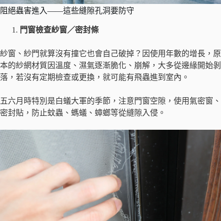
阻絕蟲害進入——這些縫隙孔洞要防守
門窗檢查紗窗／密封條
紗窗、紗門就算沒有撞它也會自己破掉？因使用年數的增長，原
本的紗網材質因溫度、濕氣逐漸脆化、崩解，大多從邊緣開始剝
落，若沒有定期檢查或更換，就可能有飛蟲進到室內。
五六月時特別是白蟻大軍的季節，注意門窗空隙，使用氣密窗、
密封貼，防止蚊蟲、螞蟻、蟑螂等從縫隙入侵。