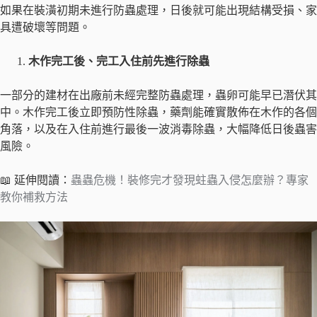
如果在裝潢初期未進行防蟲處理，日後就可能出現結構受損、家
具遭破壞等問題。
木作完工後、完工入住前先進行除蟲
一部分的建材在出廠前未經完整防蟲處理，蟲卵可能早已潛伏其
中。木作完工後立即預防性除蟲，藥劑能確實散佈在木作的各個
角落，以及在入住前進行最後一波消毒除蟲，大幅降低日後蟲害
風險。
📖 延伸閱讀：
蟲蟲危機！裝修完才發現蛀蟲入侵怎麼辦？專家
教你補救方法