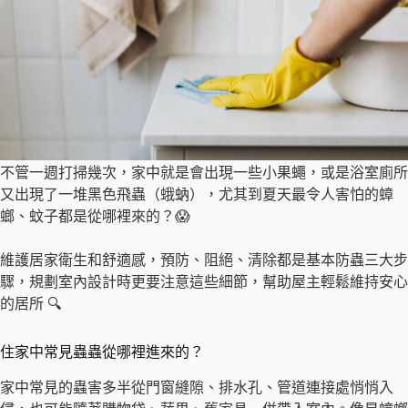
不管一週打掃幾次，家中就是會出現一些小果蠅，或是浴室廁所
又出現了一堆黑色飛蟲（蛾蚋），尤其到夏天最令人害怕的蟑
螂、蚊子都是從哪裡來的？😱
維護居家衛生和舒適感，預防、阻絕、清除都是基本防蟲三大步
驟，規劃室內設計時更要注意這些細節，幫助屋主輕鬆維持安心
的居所 🔍
住家中常見蟲蟲從哪裡進來的？
家中常見的蟲害多半從門窗縫隙、排水孔、管道連接處悄悄入