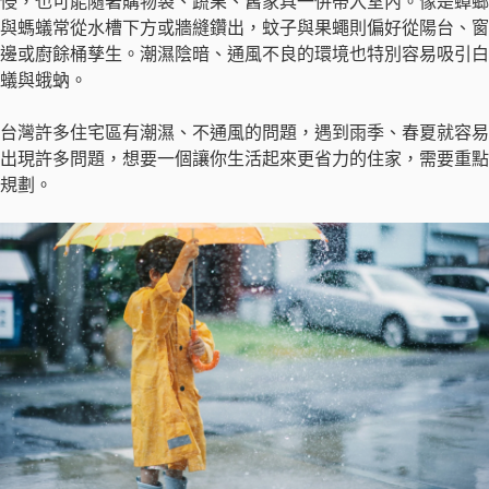
侵，也可能隨著購物袋、蔬果、舊家具一併帶入室內。像是蟑螂
與螞蟻常從水槽下方或牆縫鑽出，蚊子與果蠅則偏好從陽台、窗
邊或廚餘桶孳生。潮濕陰暗、通風不良的環境也特別容易吸引白
蟻與蛾蚋。
台灣許多住宅區有潮濕、不通風的問題，遇到雨季、春夏就容易
出現許多問題，想要一個讓你生活起來更省力的住家，需要重點
規劃。