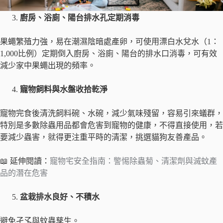
廚房、浴廁、陽台排水孔定期消毒
果蠅繁殖力強，易在潮濕陰暗處產卵，可使用漂白水兌水（1：
1,000比例）定期倒入廚房、浴廁、陽台的排水口消毒，可有效
減少家中果蠅出現的頻率。
寵物飼料與水盤收拾乾淨
寵物完食後清洗飼料碗、水碗，減少氣味殘留，容易引來蟻群，
特別是多數除蟲用品都會危害到寵物的健康，不得直接使用，若
要減少蟲害，就得更注重平時的清潔，挑選貓狗友善產品。
📖 延伸閱讀：
寵物宅安全指南：警惕除蟲菊、清潔劑與滅蚊產
品的潛在危害
盆栽排水良好、不積水
避免孑孓與蚊蟲孳生。