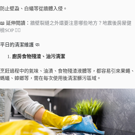
防止壁蝨、白蟻等從牆體入侵。
📖 延伸閱讀：
牆壁裂縫之外還要注意哪些地方？地震後房屋健
檢SOP 🧑‍⚕️
平日的清潔維護 🧼
廚房食物殘渣、油污清潔
烹飪過程中的氣味、油漬、食物殘渣液體等，都容易引來果蠅、
螞蟻、蟑螂等，需在每次使用後清潔髒污區域。