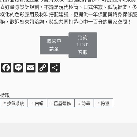
喜好量身設計規劃，不論是現代極簡、日式侘寂、低調輕奢，多
樣化的色彩應用及材料搭配建議，更提供一年保固與終身保修服
務，歡迎您來訊洽詢，與您共同打造心中一百分的居家空間！
洽詢
填寫申
LINE
請單
客服
Fa
Li
E
C
分
ce
ne
m
op
享
bo
ail
y
ok
Li
標籤
#
換氣系統
#
白蟻
#
舊屋翻修
#
防蟲
#
除濕
nk