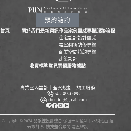
預約諮詢
首頁
關於我們
最新資訊
作品案例
靈感專欄
服務流程
住宅設計
設計靈感
老屋翻新
裝修專欄
商業空間
特約專欄
建築設計
收費標準
常見問題
服務據點
專業室內設計｜全案規劃｜施工服務
04-2385-0888
piinterior@gmail.com
Copyright © 2024
品系統設計整合
保留一切權利｜本網站由
凌
云設計
與
快找整合顧問
建置維護