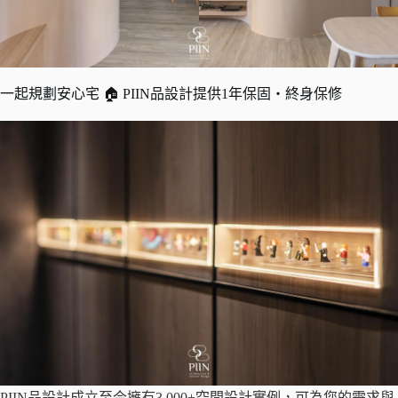
一起規劃安心宅 🏠 PIIN品設計提供1年保固・終身保修
PIIN品設計成立至今擁有3,000+空間設計實例，可為您的需求與