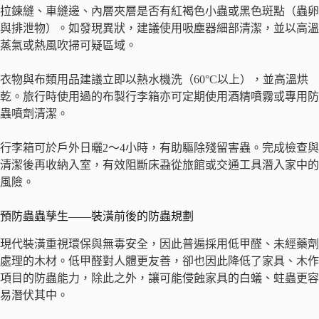
拉鍊縫、車縫邊、內層夾層是否有紅褐色小蟲或黑色斑點（蟲卵
與排泄物）。如發現異狀，建議使用吸塵器細部清潔，並以高溫
蒸氣或熱風吹掃可疑區域。
衣物與布類用品建議立即以熱水機洗（60°C以上），並高溫烘
乾。旅行時使用過的布製行李箱亦可定期使用酒精噴霧或專用防
蟲噴劑清潔。
行李箱可於戶外日曬2～4小時，有助驅除殘留害蟲。完成檢查與
清潔後再收納入室，有效阻斷床蝨從旅館或交通工具潛入家中的
風險。
預防蟲蟲孳生——裝潢前後的防蟲規劃
現代裝潢重視環保與無毒安全，因此普遍採用低甲醛、未經藥劑
處理的木材。低甲醛對人體更友善，卻也因此降低了家具、木作
項目的防蟲能力，除此之外，讓可能侵蝕家具的白蟻、蛀蟲更容
易潛伏其中。