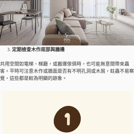
定期檢查木作底部與牆邊
共用空間如電梯、梯廳，或搬運傢俱時，也可能無意間帶來蟲
害。平時可注意木作或牆面是否有不明孔洞或木屑，蛀蟲不易察
覺，這些都是較為明顯的跡象。