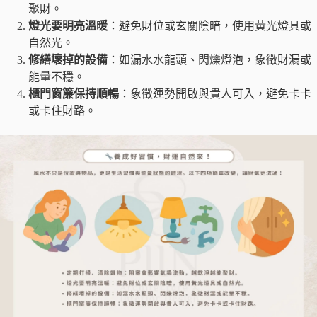
聚財。
燈光要明亮溫暖
：避免財位或玄關陰暗，使用黃光燈具或
自然光。
修繕壞掉的設備
：如漏水水龍頭、閃爍燈泡，象徵財漏或
能量不穩。
櫃門窗簾保持順暢
：象徵運勢開啟與貴人可入，避免卡卡
或卡住財路。