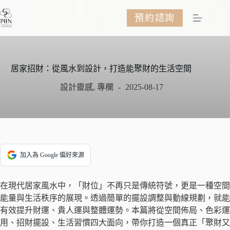
跳
預約諮詢
至
主
要
內
容
居家招財：從風水到設計，打造能聚財的生活空間
設計靈感
,
專欄
2025-08-17
加入為 Google 偏好來源
在現代居家風水中，「財位」不再只是傳統符號，更是一種空間
能量與生活秩序的展現。透過簡單的擺設調整與動線規劃，就能
有效提升財運、貴人運與整體運勢。本篇將從空間佈局、色彩運
用、招財擺設、生活習慣四大面向，帶你打造一個真正「聚財又