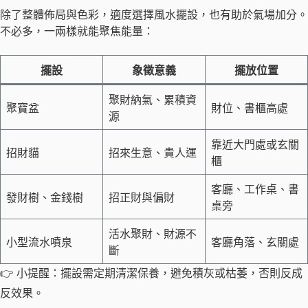
除了整體佈局與色彩，適度選擇風水擺設，也有助於氣場加分。
不必多，一兩樣就能聚焦能量：
擺設
象徵意義
擺放位置
聚財納氣、累積資
聚寶盆
財位、書櫃高處
源
靠近大門處或玄關
招財貓
招來生意、貴人運
櫃
客廳、工作桌、書
發財樹、金錢樹
招正財與偏財
桌旁
活水聚財、財源不
小型流水噴泉
客廳角落、玄關處
斷
👉 小提醒：擺設需定期清潔保養，避免積灰或枯萎，否則反成
反效果。