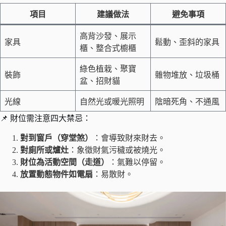
項目
建議做法
避免事項
高背沙發、展示
家具
鬆動、歪斜的家具
櫃、整合式櫥櫃
綠色植栽、聚寶
裝飾
雜物堆放、垃圾桶
盆、招財貓
光線
自然光或暖光照明
陰暗死角、不通風
📌 財位需注意四大禁忌：
對到窗戶（穿堂煞）
：會導致財來財去。
對廁所或爐灶
：象徵財氣污穢或被燒光。
財位為活動空間（走道）
：氣難以停留。
放置動態物件如電扇
：易散財。