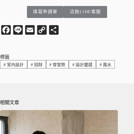
填寫申請單
洽詢LINE客服
Fa
Li
E
C
分
ce
ne
m
op
享
bo
ail
y
ok
Li
標籤
#
室內設計
#
招財
#
穿堂煞
#
設計靈感
#
風水
nk
相關文章