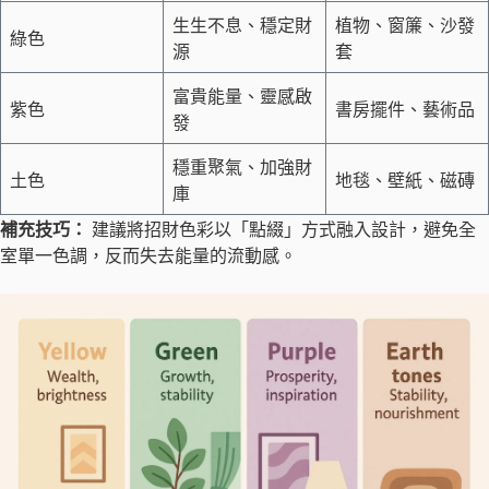
生生不息、穩定財
植物、窗簾、沙發
綠色
源
套
富貴能量、靈感啟
紫色
書房擺件、藝術品
發
穩重聚氣、加強財
土色
地毯、壁紙、磁磚
庫
補充技巧：
建議將招財色彩以「點綴」方式融入設計，避免全
室單一色調，反而失去能量的流動感。