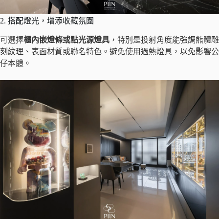
2. 搭配燈光，增添收藏氛圍
可選擇
櫃內嵌燈條或點光源燈具
，特別是投射角度能強調熊體雕
刻紋理、表面材質或聯名特色。避免使用過熱燈具，以免影響公
仔本體。