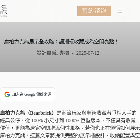
跳
預約諮詢
至
主
要
內
容
庫柏力克熊展示全攻略：讓潮玩收藏成為空間亮點！
設計靈感
,
專欄
2025-07-12
加入為 Google 偏好來源
庫柏力克熊（Bearbrick）
是潮流玩家與藝術收藏者爭相入手的
經典公仔，從 100% 小尺寸到 1000% 巨型版本，不僅具有收藏
價值，更能為居家空間增添個性風格。若你也正在煩惱如何展示
庫柏力克熊，這篇文章將提供完整的展示櫃設計、收納配置與空