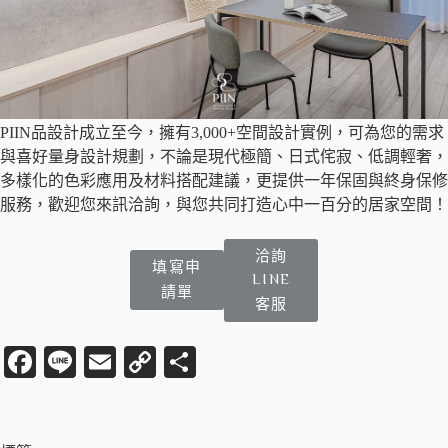
PIIN品設計成立至今，擁有3,000+空間設計實例，可為您的需求
與喜好量身設計規劃，不論是現代極簡、日式侘寂、低調輕奢，
多樣化的色彩應用及材料搭配建議，更提供一年保固與終身保修
服務，歡迎您來訊洽詢，與您共同打造心中一百分的居家空間！
洽詢
填寫申
LINE
請單
客服
Fa
Li
E
C
分
ce
ne
m
op
享
bo
ail
y