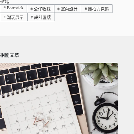
ok
Li
標籤
#
Bearbrick
#
公仔收藏
#
室內設計
#
庫柏力克熊
nk
#
潮玩展示
#
設計靈感
相關文章