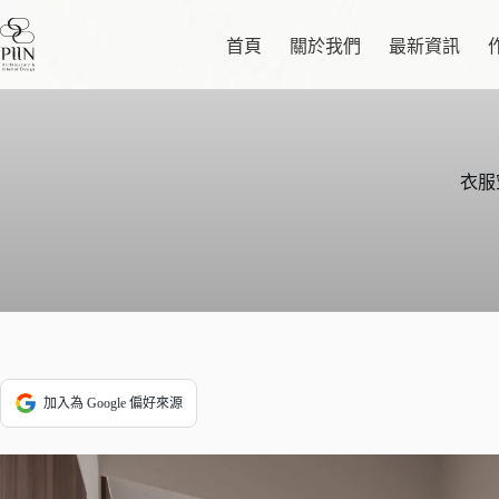
跳
至
首頁
關於我們
最新資訊
主
要
內
容
衣服
加入為 Google 偏好來源