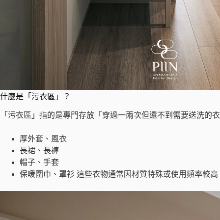
什麼是「污衣區」？
「污衣區」指的是專門存放「穿過一兩次但還不到需要送洗的衣
厚外套、風衣
長裙、長褲
帽子、手套
保暖圍巾、罩衫 這些衣物通常因材質特殊或使用頻率較