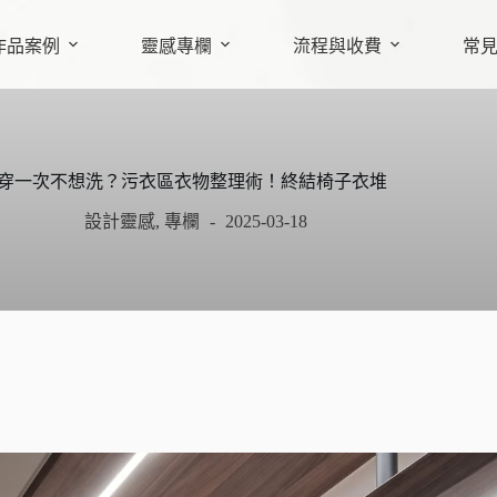
作品案例
靈感專欄
流程與收費
常
穿一次不想洗？污衣區衣物整理術！終結椅子衣堆
設計靈感
,
專欄
2025-03-18