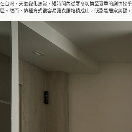
在台灣，天氣變化無常，短時間內從寒冬切換至夏季的劇情幾乎
區。然而，這種方式很容易讓衣服堆積成山，既影響居家美觀，