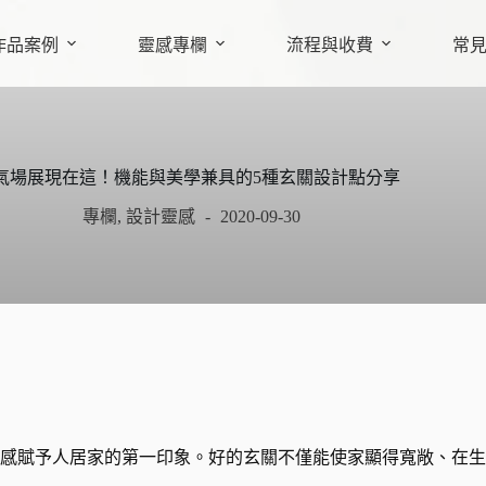
作品案例
靈感專欄
流程與收費
常
氣場展現在這！機能與美學兼具的5種玄關設計點分享
專欄
,
設計靈感
2020-09-30
感賦予人居家的第一印象。好的玄關不僅能使家顯得寬敞、在生