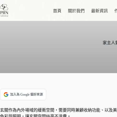
跳
至
首頁
關於我們
最新資訊
主
要
內
容
家主人
加入為 Google 偏好來源
玄關作為內外場域的緩衝空間，需要同時兼顧收納功能、以及美
色彩與照明，讓玄關空間絲毫不浪費。