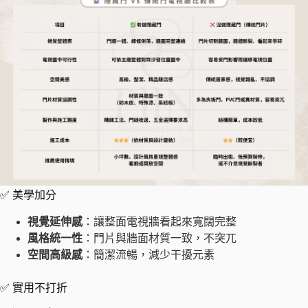
✅ 美學加分
視覺延伸感
：讓整面電視牆看起來寬闊完整
風格統一性
：門片與牆面材質一致，不突兀
空間高級感
：簡潔流暢，減少干擾元素
✅ 實用不打折