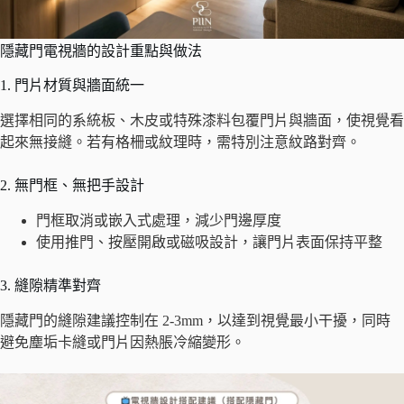
隱藏門電視牆的設計重點與做法
1. 門片材質與牆面統一
選擇相同的系統板、木皮或特殊漆料包覆門片與牆面，使視覺看
起來無接縫。若有格柵或紋理時，需特別注意紋路對齊。
2. 無門框、無把手設計
門框取消或嵌入式處理，減少門邊厚度
使用推門、按壓開啟或磁吸設計，讓門片表面保持平整
3. 縫隙精準對齊
隱藏門的縫隙建議控制在 2-3mm，以達到視覺最小干擾，同時
避免塵垢卡縫或門片因熱脹冷縮變形。