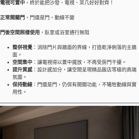
電視可置中
，終於能把沙發、電視、茶几好好對齊！
正常開關門
，門還是門，動線不變
門後空間照樣使用
，臥室或浴室通行無阻
整併視覺
：消除門片與牆面的界線，打造乾淨俐落的主牆
面。
空間集中
：讓電視得以置中擺放，不再受房門干擾。
提升質感
：設計感加分，讓空間呈現精品飯店等級的高端
氛圍。
保持動線
：門還是門，仍保有開關功能，不犧牲動線與實
用性。