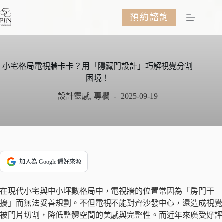
跳
預約諮詢
至
主
要
內
容
小宅格局電視牆卡卡？用「隱藏門設計」巧解視覺分割
困境！
設計靈感
,
專欄
2025-09-19
加入為 Google 偏好來源
在現代小宅與中小坪數格局中，電視牆的位置常因為「房門干
擾」而無法妥善規劃。不但電視不能對齊沙發中心，還造成視覺
被門片切割，降低整體空間的美感與完整性。而近年來廣受好評