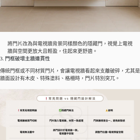
將門片改為與電視牆背景同樣顏色的隱藏門，視覺上電視
牆與空間更放大且輕盈，住起來更舒適。
3. 門框破壞主牆連貫性
傳統門框或不同材質門片，會讓電視牆看起來支離破碎，尤其是
牆面設計有木皮、特殊塗料、格柵時，門片特別突兀。