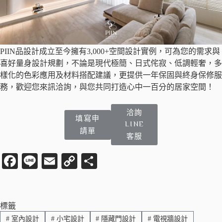
PIIN品設計成立至今擁有3,000+空間設計實例，可為您的需求與
喜好量身設計規劃，不論是現代極簡、日式侘寂、低調輕奢，多
樣化的色彩應用及材料搭配建議，更提供一年保固與終身保修服
務，歡迎您來訊洽詢，與您共同打造心中一百分的居家空間！
洽詢
填寫申
LINE
請單
客服
Fa
Li
E
C
分
ce
ne
m
op
享
bo
ail
y
ok
Li
標籤
#
室內設計
#
小宅設計
#
隱藏門設計
#
電視牆設計