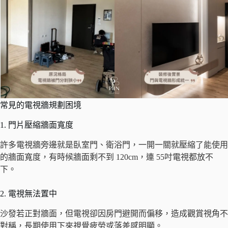
常見的電視牆規劃困境
1. 門片壓縮牆面寬度
許多電視牆旁邊就是臥室門、衛浴門，一開一關就壓縮了能使用
的牆面寬度，有時候牆面剩不到 120cm，連 55吋電視都放不
下。
2. 電視無法置中
沙發若正對牆面，但電視卻因房門避開而偏移，造成觀賞視角不
對稱，長期使用下來視覺疲勞或落差感明顯。