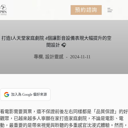
跳
預約諮詢
至
主
要
內
容
打造I人天堂家庭劇院 4個讓影音設備表現大幅提升的空
間設計 🎧
專欄
,
設計靈感
2024-11-11
加入為 Google 偏好來源
看電影需要買票，還不保證前後左右同樣都是「品質保證」的好
觀眾，已越來越多人寧願在家打造家庭劇院，不論是電影、電
動，最重要的是帶來視覺與聆聽的多重感官沈浸式體驗。然而，