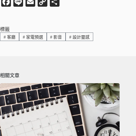
Fa
Li
E
C
分
ce
ne
m
op
享
bo
ail
y
ok
Li
標籤
#
客廳
#
家電預選
#
影音
#
設計靈感
nk
相關文章