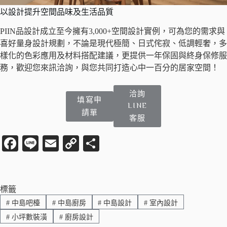
以設計提升空間品味及生活品質
PIIN品設計成立至今擁有3,000+空間設計實例，可為您的需求與
喜好量身設計規劃，不論是現代極簡、日式侘寂、低調輕奢，多
樣化的色彩應用及材料搭配建議，更提供一年保固與終身保修服
務，歡迎您來訊洽詢，與您共同打造心中一百分的居家空間！
洽詢
填寫申
LINE
請單
客服
Fa
Li
E
C
分
ce
ne
m
op
享
bo
ail
y
ok
Li
標籤
#
中島吧檯
#
中島廚房
#
中島設計
#
室內設計
nk
#
小坪數裝潢
#
廚房設計