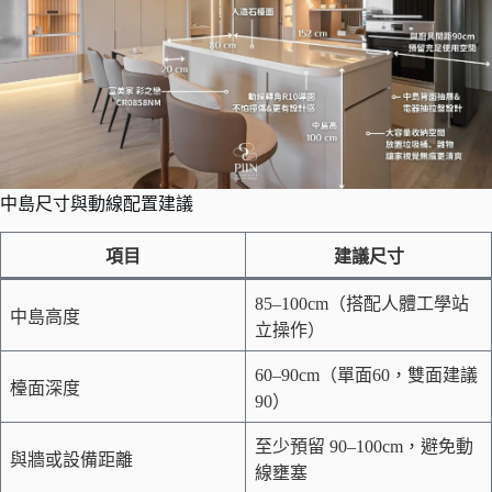
中島尺寸與動線配置建議
項目
建議尺寸
85–100cm（搭配人體工學站
中島高度
立操作）
60–90cm（單面60，雙面建議
檯面深度
90）
至少預留 90–100cm，避免動
與牆或設備距離
線壅塞