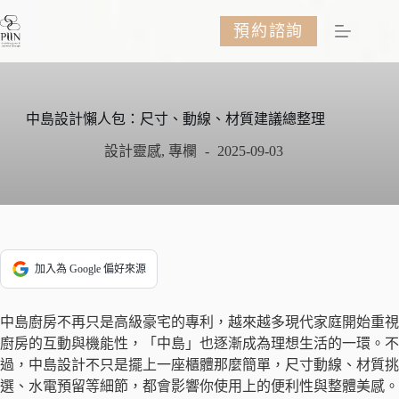
跳
預約諮詢
至
主
要
內
容
中島設計懶人包：尺寸、動線、材質建議總整理
設計靈感
,
專欄
2025-09-03
加入為 Google 偏好來源
中島廚房不再只是高級豪宅的專利，越來越多現代家庭開始重視
廚房的互動與機能性，「中島」也逐漸成為理想生活的一環。不
過，中島設計不只是擺上一座櫃體那麼簡單，尺寸動線、材質挑
選、水電預留等細節，都會影響你使用上的便利性與整體美感。