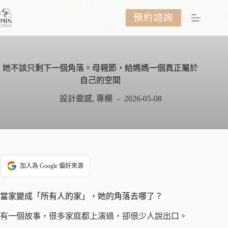
跳
預約諮詢
至
主
要
內
容
她不該只剩下一個角落。母親節，給媽媽一個真正屬於
自己的空間
設計靈感
,
專欄
2026-05-08
加入為 Google 偏好來源
當家變成「所有人的家」，她的角落去哪了？
有一個故事，很多家庭都上演過，卻很少人說出口。