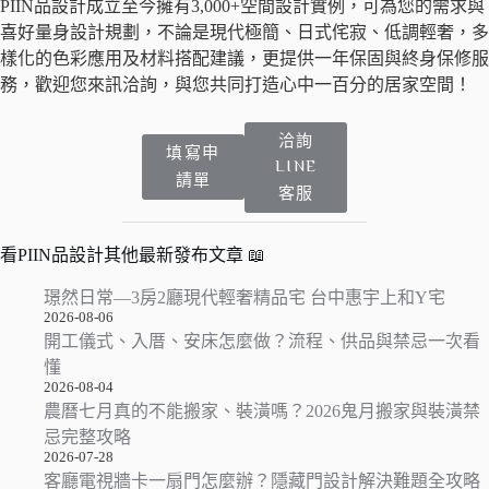
PIIN品設計成立至今擁有3,000+空間設計實例，可為您的需求與
喜好量身設計規劃，不論是現代極簡、日式侘寂、低調輕奢，多
樣化的色彩應用及材料搭配建議，更提供一年保固與終身保修服
務，歡迎您來訊洽詢，與您共同打造心中一百分的居家空間！
洽詢
填寫申
LINE
請單
客服
看PIIN品設計其他最新發布文章 📖
璟然日常—3房2廳現代輕奢精品宅 台中惠宇上和Y宅
2026-08-06
開工儀式、入厝、安床怎麼做？流程、供品與禁忌一次看
懂
2026-08-04
農曆七月真的不能搬家、裝潢嗎？2026鬼月搬家與裝潢禁
忌完整攻略
2026-07-28
客廳電視牆卡一扇門怎麼辦？隱藏門設計解決難題全攻略