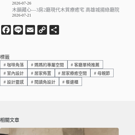
2026-07-26
木韻藏心—3房2廳現代木質療癒宅 高雄城揚綠廳院
2026-07-21
Fa
Li
E
C
分
ce
ne
m
op
享
bo
ail
y
ok
Li
標籤
#
咖啡角落
#
媽媽的專屬空間
#
客廳單椅推薦
nk
#
室內設計
#
居家佈置
#
居家療癒空間
#
母親節
#
設計靈感
#
閱讀角設計
#
餐邊櫃
相關文章