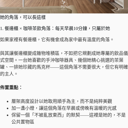
她的角落，可以長這樣
1. 餐邊櫃 × 咖啡茶飲角落：每天早晨10分鐘，只屬於她
如果家裡有餐邊櫃，它有機會成為家中最有溫度的角落。
與其讓餐邊櫃變成雜物堆積區，不如把它規劃成她專屬的飲品儀
式空間。一台她喜歡的手沖咖啡器具、幾個她精心挑選的茶葉
罐、一排她珍藏的馬克杯——這個角落不需要很大，但它有明確
的主人。
佈置重點：
層架高度設計以她取用順手為主，而不是純粹美觀
加一盞小燈，讓這個角落在早晨或傍晚有溫暖的光感
保留一個「不被亂放東西」的默契——這裡是她的，不是
公共置物區