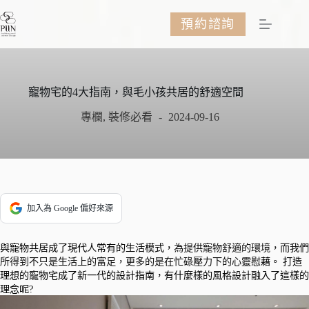
跳
預約諮詢
至
主
要
內
容
寵物宅的4大指南，與毛小孩共居的舒適空間
專欄
,
裝修必看
2024-09-16
加入為 Google 偏好來源
與寵物共居成了現代人常有的生活模式，
為提供寵物舒適的環境，而我們
所得到不只是生活上的富足，更多的是在忙碌壓力下的心靈慰
藉。 打造
理想的寵物宅成了新一代的設計指南，有什麼樣的風格設計融入了這樣的
理念呢?