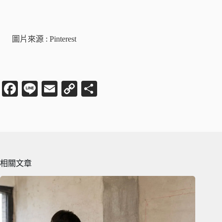
圖片來源 : Pinterest
Fa
Li
E
C
分
ce
ne
m
op
享
bo
ail
y
ok
Li
nk
相關文章