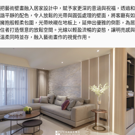
把藝術壁畫融入居家設計中，賦予家更深的意涵與祝福，透過和
諧平靜的配色，令人放鬆的光帶與圓弧處理的壁面，將客廳有如
擁抱般輕柔包圍，光帶映襯在地板上，延伸出優雅的倒影，為居
住者打造愜意的放鬆空間。光線以輕盈流暢的姿態，讓明亮感與
溫柔同時並存，融入藝術畫作的視覺作用。