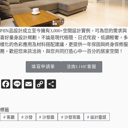
PIIN品設計成立至今擁有3,000+空間設計實例，可為您的需求與
喜好量身設計規劃，不論是現代極簡、日式侘寂、低調輕奢，多
樣化的色彩應用及材料搭配建議，更提供一年保固與終身保修服
務，歡迎您來訊洽詢，與您共同打造心中一百分的居家空間！
填寫申請單
洽詢LINE客服
Fa
Li
E
C
分
ce
ne
m
op
享
bo
ail
y
ok
Li
標籤
#
客廳
#
沙發
#
沙發牆
#
沙發背牆
#
設計靈感
nk