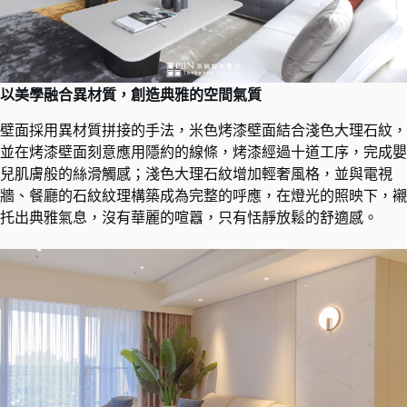
以美學融合異材質，創造典雅的空間氣質
壁面採用異材質拼接的手法，米色烤漆壁面結合淺色大理石紋，
並在烤漆壁面刻意應用隱約的線條，烤漆經過十道工序，完成嬰
兒肌膚般的絲滑觸感；淺色大理石紋增加輕奢風格，並與電視
牆、餐廳的石紋紋理構築成為完整的呼應，在燈光的照映下，襯
托出典雅氣息，​沒有華麗的喧囂，只有恬靜放鬆的舒適感。