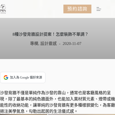
跳
預約諮詢
至
主
要
內
容
8種沙發背牆設計提案！怎麼裝飾不單調？
專欄
,
設計靈感
2020-11-07
加入為 Google 偏好來源
沙發背牆不僅是單純作為沙發的靠山，通常也是客廳風格的呈
現，除了最基本的純色牆面外，也能加入異材質元素、燈帶或機
能性的收納功能，讓單純的沙發背牆有更多種樣貌變化，為客廳
挹注美學氣息，勾勒出起居的生活儀式感。