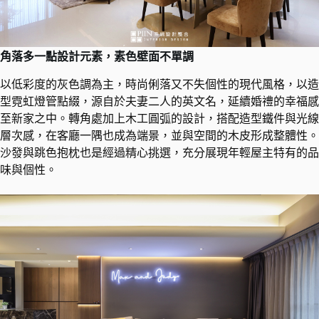
角落多一點設計元素，素色壁面不單調
以低彩度的灰色調為主，時尚俐落又不失個性的現代風格，以造
型霓虹燈管點綴，源自於夫妻二人的英文名，延續婚禮的幸福感
至新家之中。轉角處加上木工圓弧的設計，搭配造型鐵件與光線
層次感，在客廳一隅也成為端景，並與空間的木皮形成整體性。
沙發與跳色抱枕也是經過精心挑選，充分展現年輕屋主特有的品
味與個性。