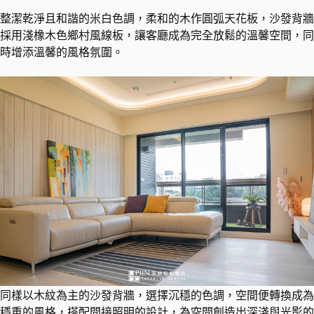
整潔乾淨且和諧的米白色調，柔和的木作圓弧天花板，沙發背牆
採用淺橡木色鄉村風線板，讓客廳成為完全放鬆的溫馨空間，同
時增添溫馨的風格氛圍。
同樣以木紋為主的沙發背牆，選擇沉穩的色調，空間便轉換成為
穩重的風格，搭配間接照明的設計，為空間創造出深淺與光影的