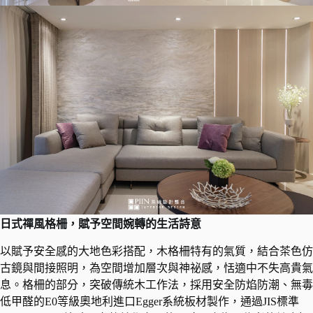
日式禪風格柵，賦予空間婉轉的生活詩意
以賦予安全感的大地色彩搭配，木格柵特有的氣質，結合茶色仿
古鏡與間接照明，為空間增加層次與神祕感，恬適中不失高貴氣
息。格柵的部分，突破傳統木工作法，採用安全防焰防潮、無毒
低甲醛的E0等級奧地利進口Egger系統板材製作，通過JIS標準