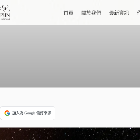
跳
至
首頁
關於我們
最新資訊
主
要
內
容
加入為 Google 偏好來源