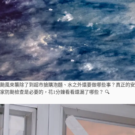
颱風來襲除了到超市搶購泡麵、水之外還要做哪些事？真正的安
家防颱檢查是必要的，花1分鐘看看還漏了哪些？ 🔍