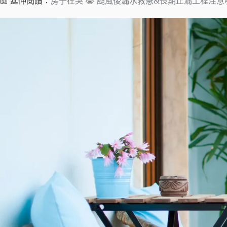
📖 延伸閱讀：
房子在哭 😭 颱風後漏水救急&長期止漏工程注意