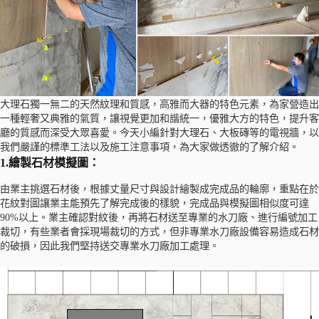
大理石獨一無二的天然紋理和質感，高雅而大器的特色元素，為家營造出
一種輕奢又典雅的氣質，讓視覺更加和諧統一，優雅大方的特色，提升客
廳的質感而深受大眾喜愛。今天小編針對大理石、大板磚等的電視牆，以
我們嚴謹的標準工法以及施工注意事項，為大家做透徹的了解介紹。
1.繪製石材模擬圖：
由業主挑選石材後，根據丈量尺寸與設計繪製成完成品的輪廓，重點在於
花紋對圖讓業主能預先了解完成後的樣貌，完成品與模擬圖相似度可達
90%以上。業主確認對紋後，再將石材送至專業的水刀廠、進行編號加工
裁切，有些業者會採現場裁切的方式，但非專業水刀廠設備容易造成石材
的破損，因此我們堅持送交專業水刀廠加工處理。