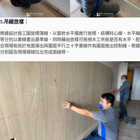
5.吊線放樣：
根據設計施工圖放樣彈線，以雷射水平儀進行放樣，結構柱心線、水平線
等分別以墨線畫出基準線，同時藉由放樣可檢視木工夾板是否有水平，配
合現場格局於地面彈出與牆面平行之十字墨線作為牆面進出控制線，根據
分割圖及現場樣線拉出完成面線條。