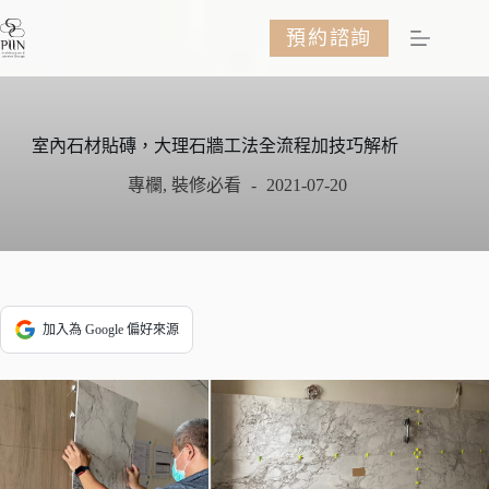
跳
預約諮詢
至
主
要
內
容
室內石材貼磚，大理石牆工法全流程加技巧解析
專欄
,
裝修必看
2021-07-20
加入為 Google 偏好來源