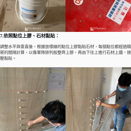
7.依照點位上膠、石材黏貼：
調整水平與垂直後，根據放樣線的點位上膠黏貼石材，每個點位都經過精
密的間隔計算，以像軍隊排列般整齊上膠，再由下往上進行石材上牆、按
壓黏貼。