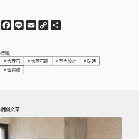
Fa
Li
E
C
分
ce
ne
m
op
享
bo
ail
y
ok
Li
標籤
#
大理石
#
大理石牆
#
室內設計
#
貼磚
nk
#
電視牆
相關文章