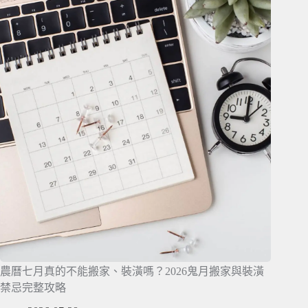
農曆七月真的不能搬家、裝潢嗎？2026鬼月搬家與裝潢
禁忌完整攻略