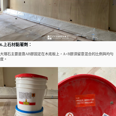
6.
上
石材
黏著劑：
大理石主要是靠AB膠固定在木底板上，A+B膠須留意混合的比例與均勻
度。