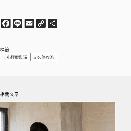
Fa
Li
E
C
分
ce
ne
m
op
享
bo
ail
y
ok
Li
標籤
#
小坪數裝潢
#
裝修攻略
nk
相關文章