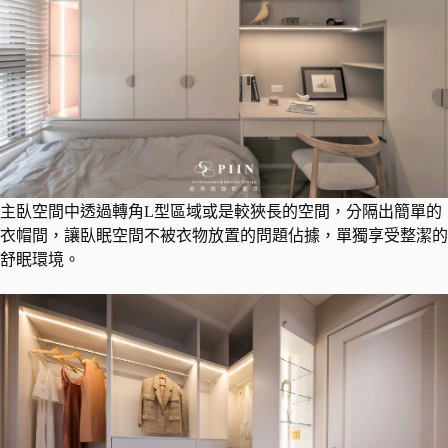
主臥空間中透過轉角L型區域或是較狹長的空間，分隔出簡單的
衣帽間，讓臥眠空間不被衣物放置的問題佔據，單獨享受整潔的
舒眠環境。