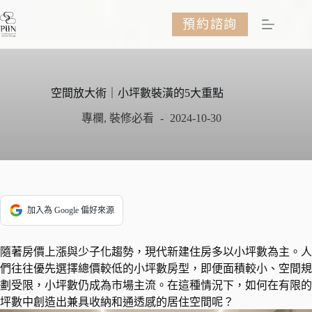
跳
預約諮詢
至
主
要
內
容
空間放大術｜小坪數裝潢的5大重點
專欄
,
裝修必看
2024-10-30
加入為 Google 偏好來源
隨著房價上漲與少子化趨勢，現代新建住房多以小坪數為主。人
們往往優先選擇總價較低的小坪數房型，即便面積較小、空間規
劃受限，小坪數仍成為市場主流。在這種情況下，如何在有限的
坪數中創造出兼具收納和通透感的居住空間呢？