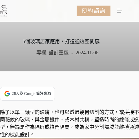
跳
預約諮詢
至
主
要
內
容
5個玻璃居家應用，打造通透空間感
專欄
,
設計靈感
2024-11-06
加入為 Google 偏好來源
除了以單一類型的玻璃，也可以透過幾何切割的方式，或拼接不
同花紋的玻璃，與金屬鐵件、或木材共構，塑造時尚的線條或造
型，無論是作為隔屏或拉門隔間，成為家中分割場域並維持通透
性的機能設計。