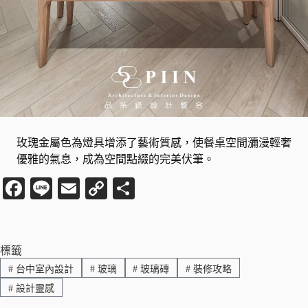
玫瑰金屬色為燈具增添了藝術質感，使餐桌空間瀰漫輕奢
優雅的氣息，成為空間點綴的完美伏筆。
Fa
Li
E
C
分
ce
ne
m
op
享
bo
ail
y
ok
Li
標籤
#
台中室內設計
#
玻璃
#
玻璃磚
#
裝修攻略
nk
#
設計靈感