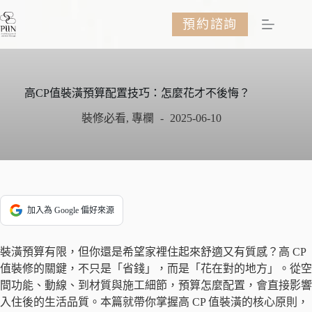
跳
預約諮詢
至
主
要
內
容
高CP值裝潢預算配置技巧：怎麼花才不後悔？
裝修必看
,
專欄
2025-06-10
加入為 Google 偏好來源
裝潢預算有限，但你還是希望家裡住起來舒適又有質感？高 CP
值裝修的關鍵，不只是「省錢」，而是「花在對的地方」。從空
間功能、動線、到材質與施工細節，預算怎麼配置，會直接影響
入住後的生活品質。本篇就帶你掌握高 CP 值裝潢的核心原則，