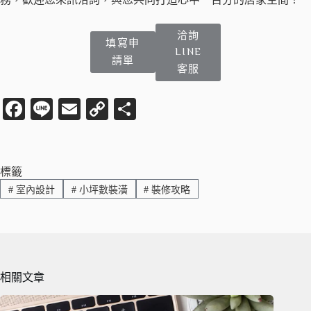
洽詢
填寫申
LINE
請單
客服
Fa
Li
E
C
分
ce
ne
m
op
享
bo
ail
y
ok
Li
標籤
#
室內設計
#
小坪數裝潢
#
裝修攻略
nk
相關文章