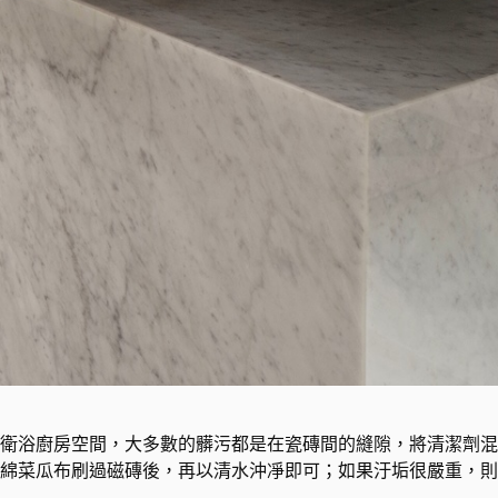
衛浴廚房空間，大多數的髒污都是在瓷磚間的縫隙，將清潔劑混
綿菜瓜布刷過磁磚後，再以清水沖凈即可；如果汙垢很嚴重，則