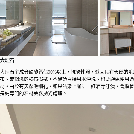
大理石
大理石主成分碳酸鈣佔90%以上，抗酸性弱，並且具有天然的
布、或微濕的軟布擦拭，不建議直接用水沖洗、也要避免使用過
材。由於有天然毛細孔，如果沾染上咖啡、紅酒等汙漬，會順著
是請專門的石材美容拋光處理。