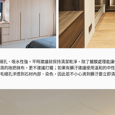
毛細孔、吸水性強。平時建議就保持清潔乾淨，除了鍍膜處理能
濕的拖把抹布，更不建議打蠟；如果有髒汙建議使用溫和的中性
毛細孔滲透到石材內部、染色，因此若不小心滴到髒汙要立即清