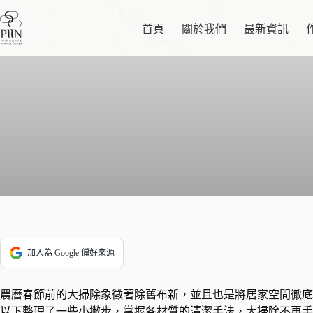
跳
至
首頁
關於我們
最新資訊
主
要
內
容
加入為 Google 偏好來源
農曆春節前的大掃除象徵著除舊布新，並且也是將居家空間徹底
以下整理了一些小撇步，掌握各材質的清潔手法，大掃除不再手