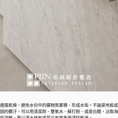
通風乾燥，避免水份中的礦物質累積、形成水垢。不論是地板或
固的髒汙，可以用清潔劑、雙氧水、蘇打粉、或是白醋，沾取海
污垢溶解，再以清水抹布或菜瓜布將表面清除乾淨。