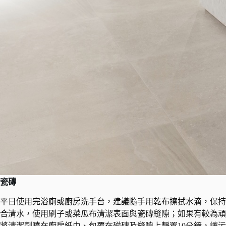
瓷磚
平日使用完浴廁或廚房洗手台，建議隨手用乾布擦拭水滴，保持
合清水，使用刷子或菜瓜布清潔表面與瓷磚縫隙；如果有較為頑
將清潔劑噴在廚房紙巾、包覆在磁磚及縫隙上靜置10分鐘，讓