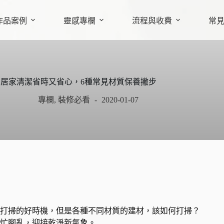
作品案例
靈感專欄
流程與收費
常
居家清潔省時又省心，6種常見材質保養撇步
專欄
,
裝修必看
2020-01-07
打掃的好時機，但是各種不同材質的建材，該如何打掃？
忙腳亂，迎接乾淨新氣象。