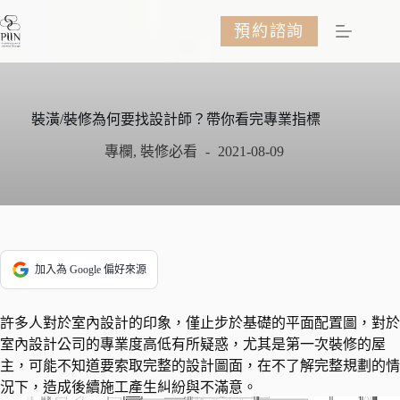
跳
預約諮詢
至
主
要
內
容
裝潢/裝修為何要找設計師？帶你看完專業指標
專欄
,
裝修必看
2021-08-09
加入為 Google 偏好來源
許多人對於室內設計的印象，僅止步於基礎的平面配置圖，對於
室內設計公司的專業度高低有所疑惑，尤其是第一次裝修的屋
主，可能不知道要索取完整的設計圖面，在不了解完整規劃的情
況下，造成後續施工產生糾紛與不滿意。