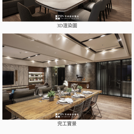
3D渲染圖
完工實景