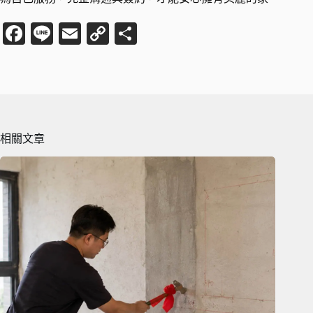
Fa
Li
E
C
分
ce
ne
m
op
享
bo
ail
y
ok
Li
nk
相關文章