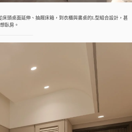
從床頭桌面延伸、抽屜床箱，到衣櫃與書桌的L型組合設計，甚
想臥房。