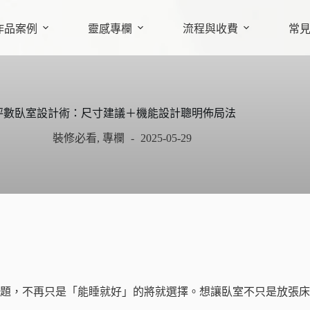
作品案例
靈感專欄
流程與收費
常
坪數臥室設計術：尺寸建議＋機能設計聰明佈局法
裝修必看
,
專欄
2025-05-29
題，不再只是「能睡就好」的將就選擇。想讓臥室不只是放張床