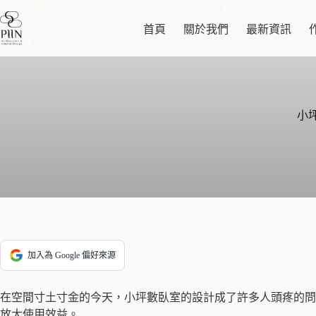
跳
至
首頁
關於我們
最新資訊
主
要
內
容
小
加入為 Google 偏好來源
在空間寸土寸金的今天，小坪數臥室的設計成了許多人頭疼的問
放大使用效益。