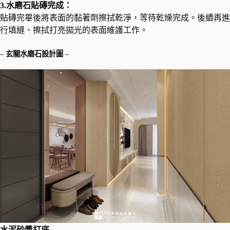
3.水磨石貼磚完成：
貼磚完畢後將表面的黏著劑擦拭乾淨，等待乾燥完成。後續再進
行填縫、擦拭打亮拋光的表面維護工作。
–
玄關水磨石設計圖
–
水泥砂漿打底