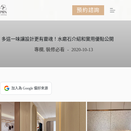
跳
預約諮詢
至
主
要
內
容
多這一味讓設計更有靈魂！水磨石介紹和實用優點公開
專欄
,
裝修必看
2020-10-13
加入為 Google 偏好來源