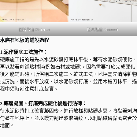
圖片取自 Pinterest
圖片取自 Pinterest
水磨石地板的鋪設過程
1.泥作硬底工法施作：
硬底施工指的是先以水泥砂漿打底抹平後、等待水泥砂漿硬化，
再以黏著劑鋪貼材料(例如石材或地磚)，因為需要打底完成硬化
後才能鋪貼磚，所俗稱二次施工、乾式工法。地坪需先清除雜物
或清洗，而後水平放樣，以水泥砂漿打底，並用木鏝刀抹平，過
程中須時刻注意打底紮實。
2.底層凝固、打底完成硬化後進行貼磚：
待水泥砂漿打底確實凝固後，進行放樣與貼磚步驟，將黏著劑均
勻塗在地坪上，並以鏝刀刮出波浪齒紋，以利貼磁磚黏著密合於
地面。