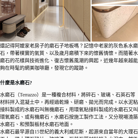
還記得阿嬤家老房子的磨石子地板嗎？記憶中老家的灰色系水磨
石，帶著樸實的氣質、以及歲月磨積下來的懷舊情懷。而隨著水
磨石的花樣與技術進化、復古懷舊風潮的興起，近幾年越來越能
夠在時髦的網美咖啡廳，發現它的蹤跡。
什麼是水磨石?
水磨石（Terrazzo）是一種複合材料，將碎石、玻璃、石英石等
材料拌入混凝土中，再經過乾燥、研磨、拋光而完成。以水泥粘
接料製成的水磨石叫無機磨石，用環氧粘接料製成的水磨石又叫
環氧磨石、或有機磨石，水磨石按施工製作工法，又分現場澆築
水磨石、和預製板材水磨石地面。
水磨石最早源自15世紀的義大利威尼斯，起源來自當年的大理石