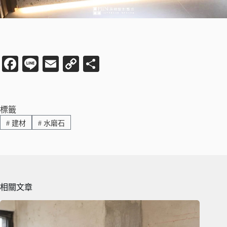
Fa
Li
E
C
分
ce
ne
m
op
享
bo
ail
y
ok
Li
標籤
#
建材
#
水磨石
nk
相關文章