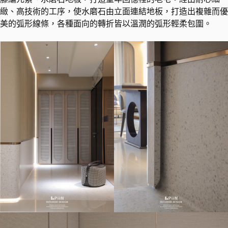
緻、高技術的工序，使水磨石由立面連結地板，打造出複雜而優
美的弧形線條，各種面向的轉折皆以溫潤的弧形輕柔包圍。