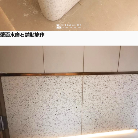
壁面水磨石鋪貼施作