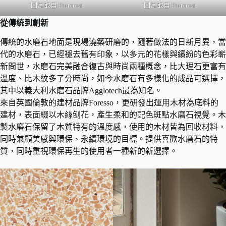
圖片取自 Pinterest
圖片取自 Pinterest
從傳統到創新
傳統的水磨石地面是現場澆築研磨的，隨著做法的日新月異，當
代的水磨石，已經褪去舊有印象，以多元的花樣與繽紛的色彩嶄
新問世，水磨石完美融合復古與時尚兩種概念，比大理石更富有
溫度、比木紋多了分時尚，如今水磨石有多樣化的成品可選擇，
其中以義大利水磨石品牌Agglotech最為知名。
來自英國倫敦的建材品牌Foresso，更研發出運用木材為底料的
建材，表面綴以木絲刨花，產生柔和的配色斑點水磨石視覺。木
製水磨石保留了木質特有的溫度感，使用的木材皆為回收材料，
同時兼顧美感與環保、永續環境的目標。提供喜歡水磨石的特
質，同時重視環保再生的使用者一種新的新選擇。