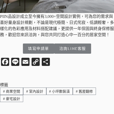
PIIN品設計成立至今擁有3,000+空間設計實例，可為您的需求與
喜好量身設計規劃，不論是現代極簡、日式侘寂、低調輕奢，多
樣化的色彩應用及材料搭配建議，更提供一年保固與終身保修服
務，歡迎您來訊洽詢，與您共同打造心中一百分的居家空間！
填寫申請單
洽詢LINE客服
Fa
Li
E
C
分
ce
ne
m
op
享
bo
ail
y
ok
Li
標籤
#
商業空間
#
室內設計
#
小坪數裝潢
#
舊屋翻修
nk
#
豪宅設計