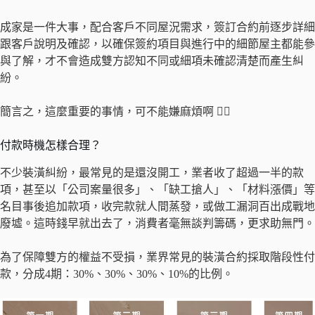
成家是一件大事，配合客戶不同屋況需求，簽訂合約前逐步詳細
跟客戶說明及確認，以確保簽約項目與進行中的細節屋主都能參
與了解，才不會造成雙方認知不同或細項未確認清楚而產生糾
紛。
簡言之，這麼重要的事情，可不能嫌麻煩啊 😵‍💫
付款時機怎樣合理？
不少裝潢糾紛，最常見的是還沒開工，業者收了超過一半的款
項，甚至以「公司案量很多」、「缺工搶人」、「材料漲價」等
名目事後追加款項，收完款就人間蒸發，或做工漏洞百出成戰地
廢墟。這時錢早就出去了，消費者毫無談判籌碼，更求助無門。
為了保障雙方的權益不受損，業界常見的裝潢合約採取階段性付
款，分成4期：30%、30%、30%、10%的比例。