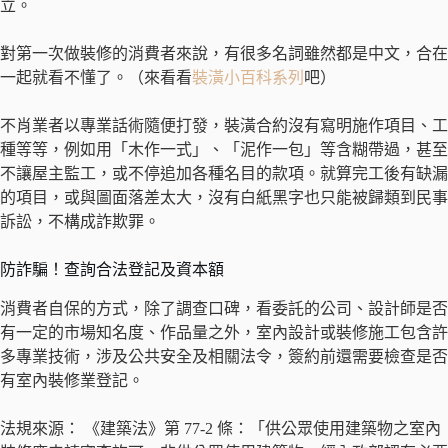
立。
對第一次做裝修的消費者來說，有很多名詞雖然都是中文，合在
一起就看不懂了。（來看看
裝潢小百科系列
吧）
不肖業者以專業話術隨便打發，裝潢合約沒有寫明施作項目、工
種等等，例如用「木作一式」、「泥作一包」等含糊帶過，甚至
不讓屋主監工，或不停追加各種名目的款項。就算完工後有缺漏
的項目，或與圖面落差太大，沒有白紙黑字也只能被歸類到民事
訴訟，不構成詐欺罪。
防詐騙！查詢合法登記及資本額
消費者自保的方式，除了調查口碑，看委託的公司、設計師是否
有一定的市場知名度、作品量之外，室內設計或裝修施工包含許
多專業技術，涉及公共安全及相關法令，簽約前還需要檢查是否
有室內裝修業登記。
法規來源： 《建築法》第 77-2 條：「供公眾使用建築物之室內