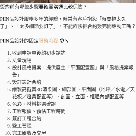
簽約前有哪些步驟要確實溝通比較保險？
PIIN品設計服務多年的經驗，時常有客戶抱怨「時間拖太久
了」、「太多細節要訂了」，不能趕快把合約簽完開始動工嗎？
PIIN品設計的固定
服務流程
🧑‍🔧
收到申請單後約初步諮詢
丈量現場
設計風格提案，提供屋主「平面配置圖」與「風格提案報
告」
簽訂設計合約
繪製高擬真3D渲染圖、細部圖、平面圖（地坪／水電／天
花板／燈具配置等）、剖面、立面、櫃體內部配置等
色彩、材料挑選確認
工程報價、預估工程時間
簽訂工程合約
監工管理
完工驗收及交屋