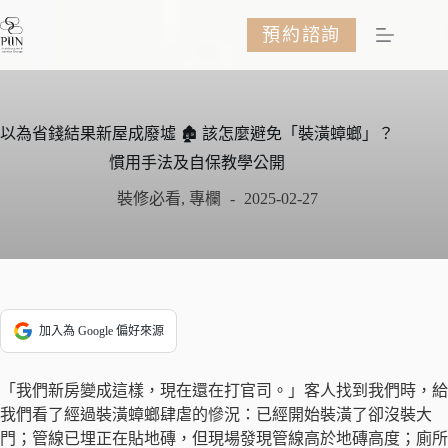
跳
預約諮詢
至
主
要
內
容
以為省錢結果新屋成廢墟 🏚 該怎麼避免「裝潢蟑螂」？
慣用手法及自保教學公開
裝修必看
,
專欄
2025-02-27
加入為 Google 偏好來源
「我們新房變成這樣，現在還在打官司。」客人找到我們時，給
我們看了經過裝潢蟑螂肆虐的慘況：已經開始裝潢了卻沒裝大
門；管線已埋正在貼地磚，但現場發現管線高於地磚高度；廁所