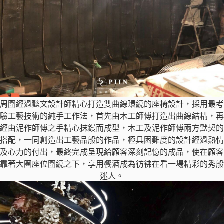
周圍經過懿文設計師精心打造雙曲線環繞的座椅設計，採用最考
驗工藝技術的純手工作法，首先由木工師傅打造出曲線結構，再
經由泥作師傅之手精心抹鏝而成型，木工及泥作師傅兩方默契的
搭配，一同創造出工藝品般的作品，極具困難度的設計經過熱情
及心力的付出，最終完成呈現給顧客深刻記憶的成品，使在顧客
靠著大圈座位圍繞之下，享用餐酒成為彷彿在看一場精彩的秀般
迷人。