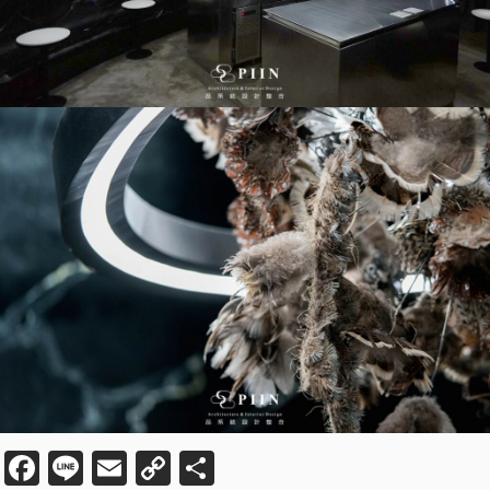
Fa
Li
E
C
分