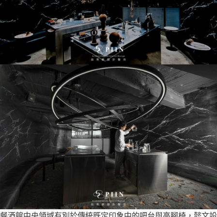
餐酒館中央領域有別於傳統既定印象中的吧台與高腳椅，懿文設