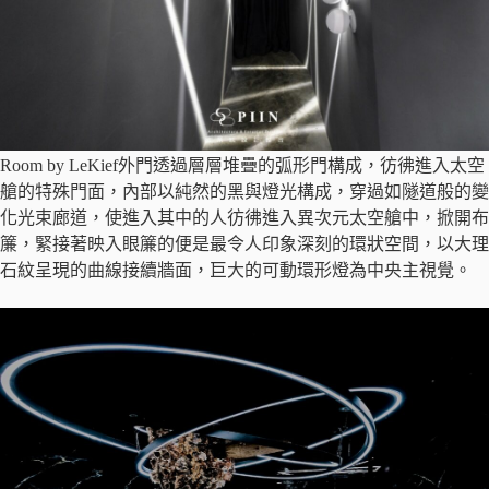
Room by LeKief外門透過層層堆疊的弧形門構成，彷彿進入太空
艙的特殊門面，內部以純然的黑與燈光構成，穿過如隧道般的變
化光束廊道，使進入其中的人彷彿進入異次元太空艙中，掀開布
簾，緊接著映入眼簾的便是最令人印象深刻的環狀空間，以大理
石紋呈現的曲線接續牆面，巨大的可動環形燈為中央主視覺。