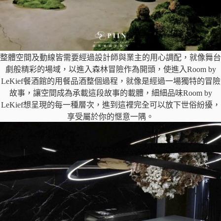
整體空間及動線皆需要經過設計師與業主的用心調配，就像舞台
劇般精彩的場域，以進入森林冒險作為開頭，使進入Room by
LeKief餐酒館的用餐品酒整個過程，就像是經過一場獨特的冒險
故事，讓空間成為承載這段故事的載體，細細品味Room by
LeKief想呈現的每一種層次，進到這裡完全可以放下世俗紛擾，
享受屬於你的愜意一隅。