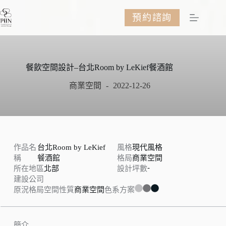
跳
預約諮詢
至
主
要
內
容
餐飲空間設計–台北Room by LeKief餐酒館
商業空間
2022-12-26
作品名
台北Room by LeKief
風格
現代風格
稱
餐酒館
格局
商業空間
-
所在地區
北部
設計坪數
建設公司
原況格局
空間性質
商業空間
色系方案
簡介