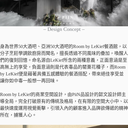
– Design Concept –
身為世界50大酒吧、亞洲50大酒吧的Room by LeKief餐酒館，以
分子烹飪學調飲廚房而聞名，擅長透過不同風味的疊加，喚醒人
們的復刻回憶。命名源自LeKief所含的兩種意義，正面意涵是至
高無上的享受，負面意涵則是代表毒品的罌粟花種子，而Room
by LeKief便是藉著具備五感體驗的餐酒搭配，帶來絕佳享受並
讓你如中毒一般想一再回味。
Room by LeKief的商業空間設計，由PiiN品設計的懿文設計師主
導全局，完全打破原有的傳統及格局，在有限的空間大小中、以
最快速度運用視覺衝擊，引領入內的顧客進入品牌欲傳遞的精神
所在，擄獲人心。