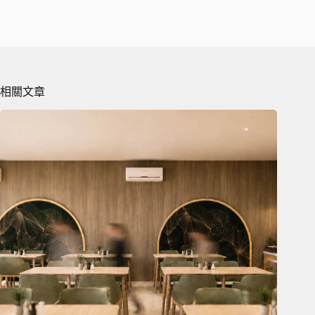
ce
ne
m
op
享
bo
ail
y
ok
Li
nk
相關文章