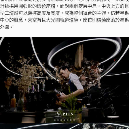
計師採用圓弧形的環繞座椅，面對兩個廚房中島，中央上方的巨
型三環燈可以遙控高度及亮度，成為整個舞台的主體，仿若星系
中心的概念，天空有巨大光圈軌道環繞，座位則環繞座落於星系
外圍。