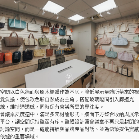
空間以白色牆面與原木櫃體作為基底，降低展示量體所帶來的視
覺負擔，使包款色彩自然成為主角；搭配玻璃隔間引入廊道光
線，維持通透感，同時保有會議所需的專注度。
會議桌尺度適中，滿足多元討論形式，牆面下方整合收納與展示
平台，讓空間保持整潔有序。整體設計讓會議室不再只是封閉的
討論空間，而是一處能持續與品牌產品對話、並為決策提供實感
依據的重要場域。