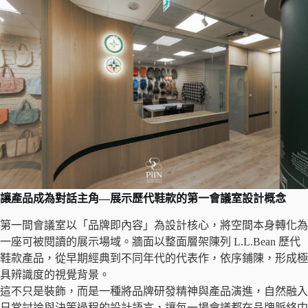
讓產品成為對話主角—展示歷代鞋款的第一會議室設計概念
第一間會議室以「品牌即內容」為設計核心，將空間本身轉化為
一座可被閱讀的展示場域。牆面以整面層架陳列 L.L.Bean 歷代
鞋款產品，從早期經典到不同年代的代表作，依序鋪陳，形成極
具辨識度的視覺背景。
這不只是裝飾，而是一種將品牌研發精神與產品演進，自然融入
日常討論與決策過程的設計語言，讓每一場會議都在品牌脈絡中