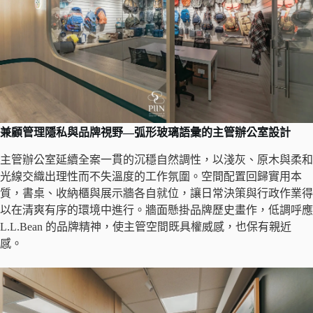
兼顧管理隱私與品牌視野—弧形玻璃語彙的主管辦公室設計
主管辦公室延續全案一貫的沉穩自然調性，以淺灰、原木與柔和
光線交織出理性而不失溫度的工作氛圍。空間配置回歸實用本
質，書桌、收納櫃與展示牆各自就位，讓日常決策與行政作業得
以在清爽有序的環境中進行。牆面懸掛品牌歷史畫作，低調呼應
L.L.Bean 的品牌精神，使主管空間既具權威感，也保有親近
感。