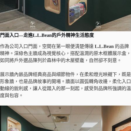
門面入口
—
走進L.L.Bean的戶外精神生活態度
作為公司入口門面，空間在第一眼便清楚傳達
L.L.Bean
的品牌
精神。深綠色主牆成為視覺核心，搭配溫潤的原木框體展示盒，
如同將戶外選品陳列於森林中的木屋壁龕，自然卻不刻意。
展示牆內嵌品牌經典商品與細節物件，在柔和燈光映襯下，既是
形象牆，也是品牌故事的開場。牆面以圓弧轉角收邊，柔化入口
動線的銳利感，讓人從踏入的那一刻起，感受到品牌所強調的溫
度與包容。