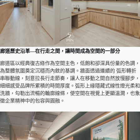
廊道歷史沿革
—
在行走之間，讓時間成為空間的一部分
廊道區以經典復古綠作為空間主色，低飽和卻深具份量的色調，
為整體氛圍奠定沉穩而內斂的基調。牆面透過連續的 弧形轉折
串聯動線，刻意拉長行走節奏，讓人在移動之間自然放慢腳步，
細細感受品牌所累積的時間厚度。弧形上緣隱藏式線性燈光柔和
洗牆，勾勒出流暢的輪廓線條，使空間在視覺上更顯溫潤，也象
徵企業精神中的包容與圓融。