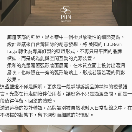
廊道底部的壁燈，是本案中一個極具象徵性的細節亮點。
設計靈感來自台灣團隊的創意發想，將 美國的 L.L.Bean
Logo 轉化為專屬訂製的壁燈形式，不再只是平面的品牌
標誌，而是成為能與空間互動的光源裝置。
柔和的光暈隨著弧形牆面展開，在木質立面上投射出溫潤
層次，也映照在一旁的弧形玻璃上，形成若隱若現的倒影
效果。
這盞壁燈不僅是照明，更像是一段靜靜訴說品牌精神的視覺語
言。光影在行走間陪伴使用者，讓廊道不只是過渡空間，而是一
段值得停留、回望的體驗。
透過這樣的設計轉譯，品牌識別被自然地融入日常動線之中，在
不張揚的狀態下，留下深刻而細膩的記憶點。