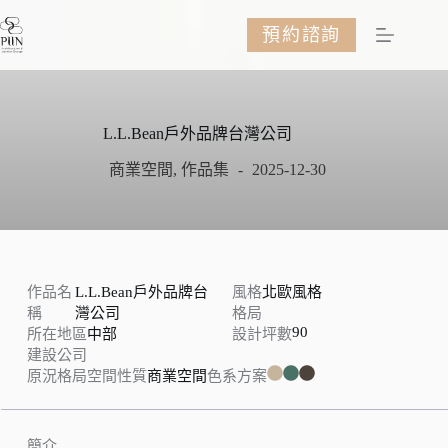
跳
預約諮詢
至
主
要
內
容
L.L.Bean戶外品牌台灣公司
商業空間
,
作品集
2025-12-30
作品名
L.L.Bean戶外品牌台
風格
北歐風格
稱
灣公司
格局
90
所在地區
中部
設計坪數
建設公司
原況格局
空間性質
商業空間
色系方案
簡介