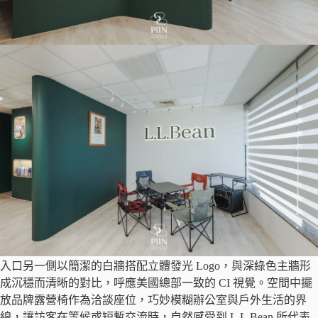
入口另一側以簡潔的白牆搭配立體發光 Logo，與深綠色主牆形
成沉穩而清晰的對比，呼應美國總部一致的 CI 視覺。空間中擺
放品牌露營椅作為洽談座位，巧妙模糊辦公室與戶外生活的界
線，讓訪客在等候或短暫交流時，自然感受到 L.L.Bean 所代表