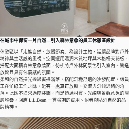
在城市中保留一片自然—引入森林意象的員工休憩區設計
休憩區以「走進自然、放慢節奏」為設計主軸，延續品牌對戶外
精神與生活感的重視。空間選用溫潤木質地坪與木格柵天花板，
搭配大面積森林意象牆面，彷彿將戶外林間景色引入室內，營造
放鬆且具有包覆感的氛圍。
柔和的自然採光透過窗邊灑落，搭配沉穩舒適的沙發配置，讓員
工在忙碌工作之餘，能有一處真正放鬆、交流與沉澱思緒的角
落。此區不追求過度裝飾，而是透過材質、光線與景觀意象的層
層堆疊，回應 L.L.Bean 一貫強調的實用、耐看與貼近自然的品
牌精神。