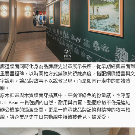
廊道牆面同時化身為品牌歷史沿革展示長廊，從早期經典畫面到
重要里程碑，以時間軸方式鋪陳於視線高度，搭配細緻插畫與文
字說明，讓品牌故事不以說教呈現，而是如同行走中的閱讀體
驗。
原木框畫與木質牆面穿插其中，平衡深綠色的份量感，也呼應
L.L.Bean 一貫強調的自然、耐用與真實。整體廊道不僅是連結
辦公機能的過渡空間，更是一條承載品牌記憶與精神的敘事軸
線，讓企業歷史在日常動線中持續被看見、被感受。