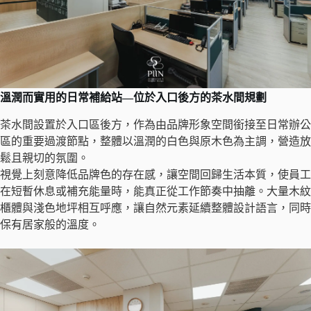
溫潤而實用的日常補給站—位於入口後方的茶水間規劃
茶水間設置於入口區後方，作為由品牌形象空間銜接至日常辦公
區的重要過渡節點，整體以溫潤的白色與原木色為主調，營造放
鬆且親切的氛圍。
視覺上刻意降低品牌色的存在感，讓空間回歸生活本質，使員工
在短暫休息或補充能量時，能真正從工作節奏中抽離。大量木紋
櫃體與淺色地坪相互呼應，讓自然元素延續整體設計語言，同時
保有居家般的溫度。