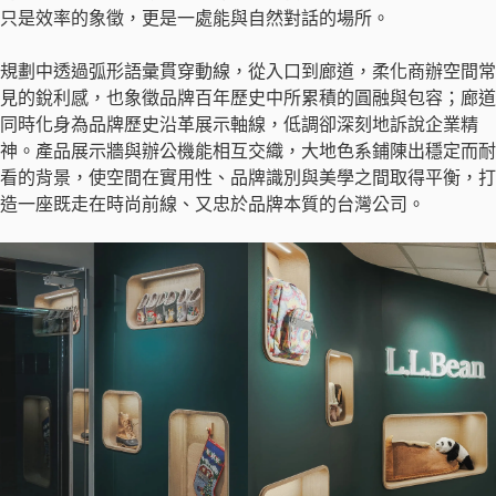
只是效率的象徵，更是一處能與自然對話的場所。
規劃中透過弧形語彙貫穿動線，從入口到廊道，柔化商辦空間常
見的銳利感，也象徵品牌百年歷史中所累積的圓融與包容；廊道
同時化身為品牌歷史沿革展示軸線，低調卻深刻地訴說企業精
神。產品展示牆與辦公機能相互交織，大地色系鋪陳出穩定而耐
看的背景，使空間在實用性、品牌識別與美學之間取得平衡，打
造一座既走在時尚前線、又忠於品牌本質的台灣公司。