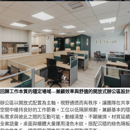
回歸工作本質的穩定場域—兼顧效率與舒適的開放式辦公區設計
辦公區以開放式配置為主軸，視野通透而有秩序，讓團隊在共享
空間中維持良好的工作節奏。工位以低隔屏規劃，兼顧基本的隱
私需求與彼此之間的互動可能，動線清楚、不顯擁擠。材質延續
全案語彙，桌面與櫃體大量運用淺色木紋，搭配沉穩的綠色隔板