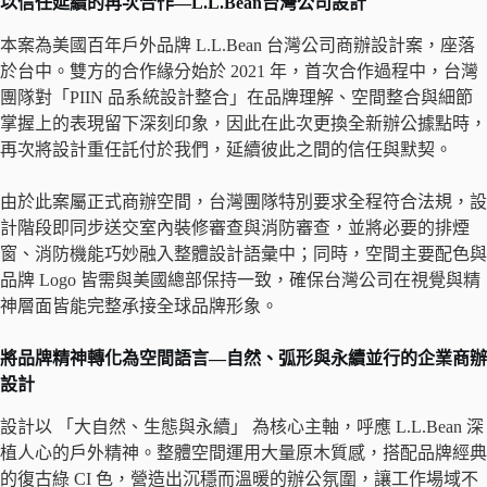
以信任延續的再次合作—L.L.Bean台灣公司設計
本案為美國百年戶外品牌 L.L.Bean 台灣公司商辦設計案，座落
於台中。雙方的合作緣分始於 2021 年，首次合作過程中，台灣
團隊對「PIIN 品系統設計整合」在品牌理解、空間整合與細節
掌握上的表現留下深刻印象，因此在此次更換全新辦公據點時，
再次將設計重任託付於我們，延續彼此之間的信任與默契。
由於此案屬正式商辦空間，台灣團隊特別要求全程符合法規，設
計階段即同步送交室內裝修審查與消防審查，並將必要的排煙
窗、消防機能巧妙融入整體設計語彙中；同時，空間主要配色與
品牌 Logo 皆需與美國總部保持一致，確保台灣公司在視覺與精
神層面皆能完整承接全球品牌形象。
將品牌精神轉化為空間語言—自然、弧形與永續並行的企業商辦
設計
設計以 「大自然、生態與永續」 為核心主軸，呼應 L.L.Bean 深
植人心的戶外精神。整體空間運用大量原木質感，搭配品牌經典
的復古綠 CI 色，營造出沉穩而溫暖的辦公氛圍，讓工作場域不