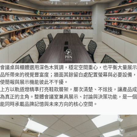
會議桌與櫃體選用深色木質調，穩定空間重心，也平衡大量展示
品所帶來的視覺豐富度；牆面其餘留白處配置螢幕與必要設備，
使簡報與展示機能彼此不干擾。
上方以軌道燈精準打亮鞋款層架，層次清楚、不炫技，讓產品成
為真正的主角。整體會議室兼具展示、討論與決策功能，是一個
能同時承載品牌記憶與未來方向的核心空間。