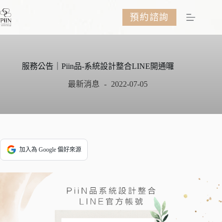
跳
預約諮詢
至
主
要
內
容
服務公告｜Piin品-系統設計整合LINE開通囉
最新消息
2022-07-05
加入為 Google 偏好來源