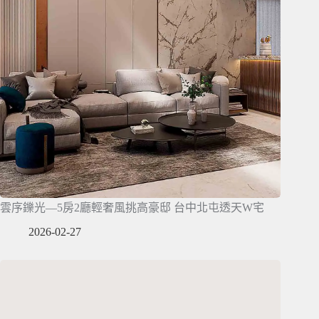
雲序鑠光—5房2廳輕奢風挑高豪邸 台中北屯透天W宅
2026-02-27