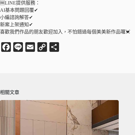
🆓LINE提供服務：
AI基本問題回覆✔
小編諮詢解答✔
新案上架通知✔
喜歡我們作品的朋友歡迎加入，不怕錯過每個美美新作品囉💓
Fa
Li
E
C
分
ce
ne
m
op
享
bo
ail
y
ok
Li
nk
相關文章