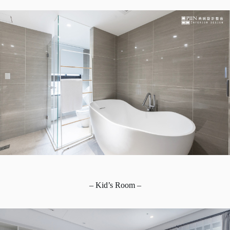
– Kid’s Room –