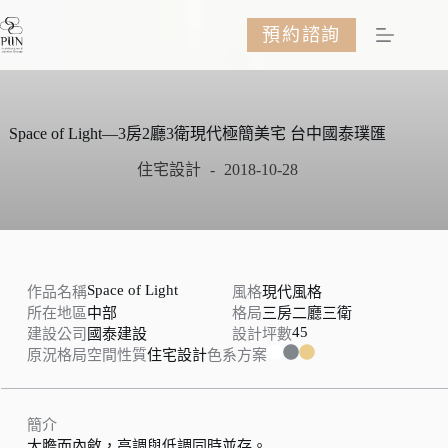
跳
預約諮詢
至
主
要
內
容
Space of Light—3房2廳3衛現代極簡美宅 台中國泰璞匯
住宅設計
2018-10-28
Space of Light
作品名稱
風格
現代風格
所在地區
中部
格局
三房二廳三衛
45
建設公司
國泰建設
設計坪數
原況格局
空間性質
住宅設計
色系方案
簡介
大膽而內斂，高調與低調同時並存。