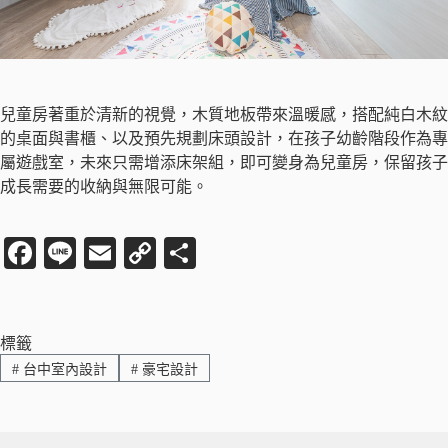
兒童房著重於清新的視覺，木質地板帶來溫暖感，搭配純白木紋
的桌面與書櫃、以及預先規劃床頭設計，在孩子幼齡階段作為專
屬遊戲室，未來只需增添床架組，即可變身為兒童房，保留孩子
成長需要的收納與無限可能。
Fa
Li
E
C
分
ce
ne
m
op
享
bo
ail
y
ok
Li
標籤
#
台中室內設計
#
豪宅設計
nk