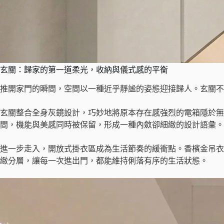
玄關：歸家的第一道柔光，收納與儀式感的平衡
推開家門的瞬間，空間以一種近乎靜謐的姿態迎接歸人。玄關不
玄關整合全身灰鏡設計，巧妙地將原本存在感強烈的電箱隱於無
間，機能與美感同時被保留，形成一種內斂卻細緻的設計語彙。
進一步走入，開放式掛衣區成為生活節奏的緩衝點。香檳金吊衣
緻分層，讓每一次進出門，都能維持俐落有序的生活狀態。