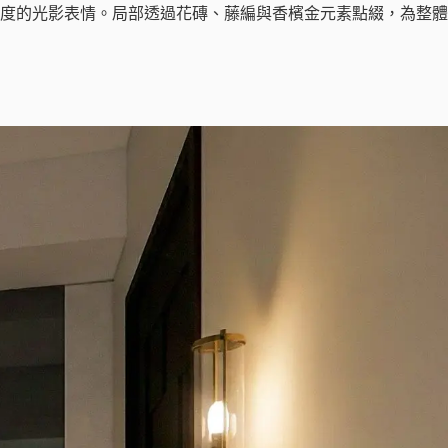
度的光影表情。局部透過花磚、藤編與香檳金元素點綴，為整體