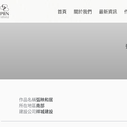
跳
至
首頁
關於我們
最新資訊
主
要
內
容
作品名稱
弧映和居
所在地區
南部
建設公司
祥城建設