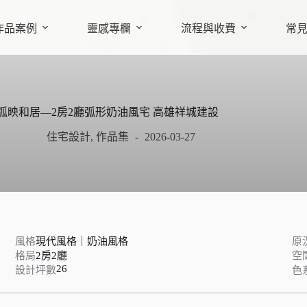
作品案例
靈感專欄
流程與收費
常
弧映和居—2房2廳弧形奶油風宅 高雄祥城建設
住宅設計
,
作品集
2026-03-27
風格
現代風格｜奶油風格
原
格局
2房2廳
空
26
設計坪數
色