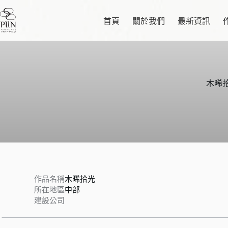
跳
至
首頁
關於我們
最新資訊
主
要
內
容
木晞
作品名稱
木晞拾光
所在地區
中部
建設公司