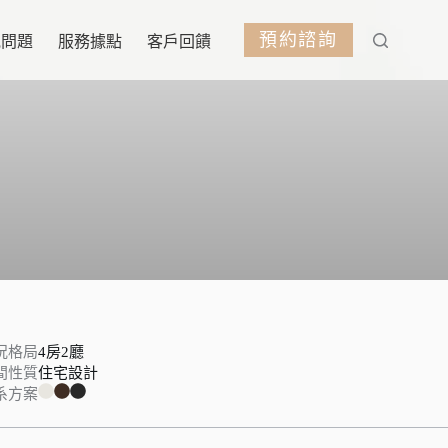
預約諮詢
見問題
服務據點
客戶回饋
況格局
4房2廳
間性質
住宅設計
系方案