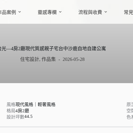
作品案例
靈感專欄
流程與收費
常
拾光—4房2廳現代質感親子宅台中沙鹿自地自建公寓
住宅設計
,
作品集
2026-05-28
風格
現代風格｜輕奢風格
原
格局
4房2廳
空
44.5
設計坪數
色