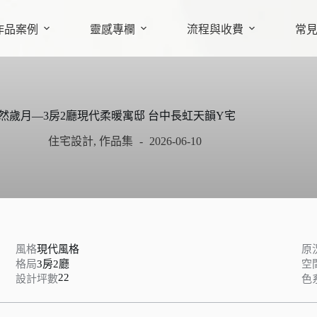
作品案例
靈感專欄
流程與收費
常
然歲月—3房2廳現代柔暖寓邸 台中長虹天韻Y宅
住宅設計
,
作品集
2026-06-10
風格
現代風格
原
格局
3房2廳
空
22
設計坪數
色