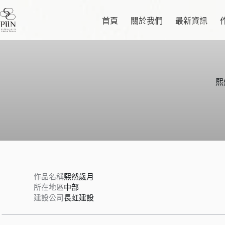
跳
至
首頁
關於我們
最新資訊
主
要
內
容
熙
作品名稱
熙然歲月
所在地區
中部
建設公司
長虹建設