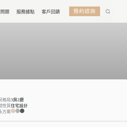
預約諮詢
見問題
服務據點
客戶回饋
況格局
3房2廳
間性質
住宅設計
系方案