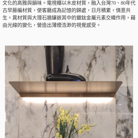
文化的高雅與韻味。電視櫃以木皮材質，融入台灣70、80年代
古早籐編材質，使客廳成為記憶的歸處，日月積累，情意共
生。異材質與大理石牆鑲嵌其中的鍍鈦金屬元素交織作用，藉
由光線的變化，營造出薄煙浩渺的視覺感受。