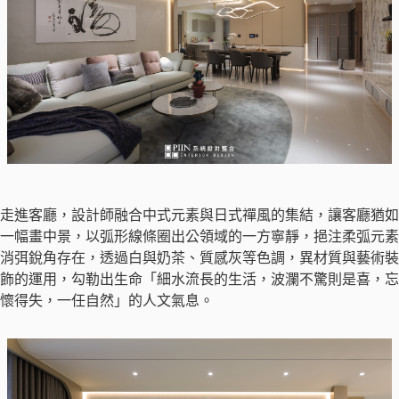
走進客廳，設計師融合中式元素與日式禪風的集結，讓客廳猶如
一幅畫中景，以弧形線條圈出公領域的一方寧靜，挹注柔弧元素
消弭銳角存在，透過白與奶茶、質感灰等色調，異材質與藝術裝
飾的運用，勾勒出生命「細水流長的生活，波瀾不驚則是喜，忘
懷得失，一任自然」的人文氣息。