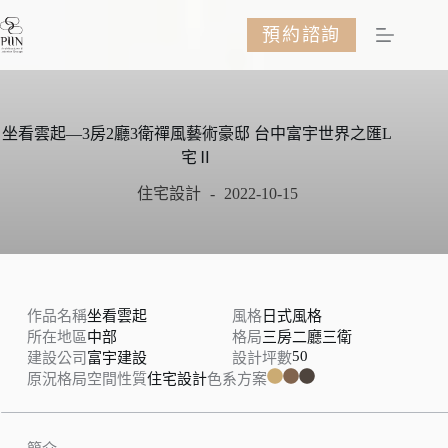
跳
預約諮詢
至
主
要
內
容
坐看雲起—3房2廳3衛禪風藝術豪邸 台中富宇世界之匯L
宅Ⅱ
住宅設計
2022-10-15
作品名稱
坐看雲起
風格
日式風格
所在地區
中部
格局
三房二廳三衛
50
建設公司
富宇建設
設計坪數
原況格局
空間性質
住宅設計
色系方案