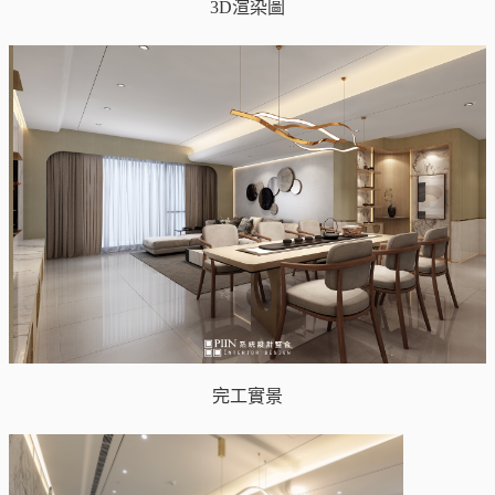
3D渲染圖
完工實景