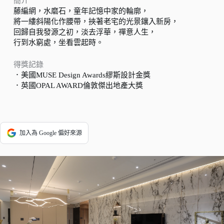
簡介
藤編網，水磨石，童年記憶中家的輪廓，
將一縷斜陽化作腰帶，挾著老宅的光景鑲入新房，
回歸自我發源之初，淡去浮華，禪意人生，
行到水窮處，坐看雲起時。
得獎記錄
．美國MUSE Design Awards繆斯設計金獎
．英國OPAL AWARD倫敦傑出地產大獎
加入為 Google 偏好來源