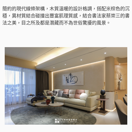
簡約的現代線條架構，木質溫暖的設計格調，搭配米棕色的沉
穩，異材質結合碰撞出豐富肌理質感，結合書法家蔡崇三的書
法之美，目之所及都是潛藏而不為世俗驚擾的風景。