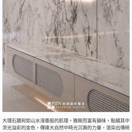
大理石牆宛如山水潑墨般的肌理，雅緻而富有韻味，點綴其中
流光溢彩的金色，傳達大自然中時光沉澱的力量，渲染出傳統