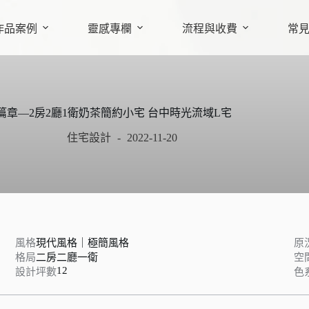
作品案例
靈感專欄
流程與收費
常
篇章—2房2廳1衛奶茶簡約小宅 台中時光流域L宅
住宅設計
2022-11-20
風格
現代風格｜極簡風格
原
格局
二房二廳一衛
空
12
設計坪數
色