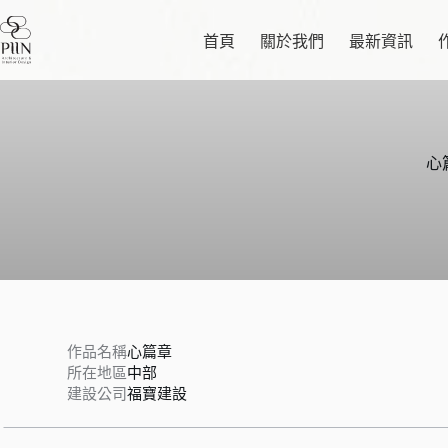
跳
至
首頁
關於我們
最新資訊
主
要
內
容
心
作品名稱
心篇章
所在地區
中部
建設公司
福寶建設