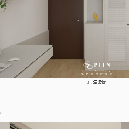
3D渲染圖
/