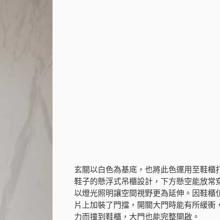
玄關以白色為基底，也將此色運用至鞋櫃
鞋子的懸浮式吊櫃設計，下方懸空能放常
以燈光照明讓空間視野更為延伸。因鞋櫃
片上加裝了門擋，開關大門時能有所緩衝
力而撞到鞋櫃，大門也能完整開啟。