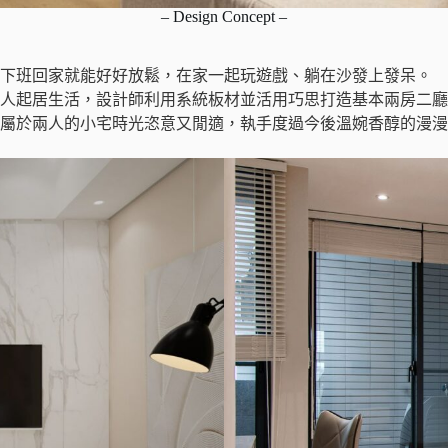
– Design Concept –
望下班回家就能好好放鬆，在家一起玩遊戲、躺在沙發上發呆。
兩人起居生活，設計師利用系統板材並活用巧思打造基本兩房二
屬於兩人的小宅時光恣意又閒適，執手度過今後溫婉香醇的漫漫