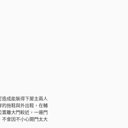
打造成能裝得下屋主兩人
穿的拖鞋與外出鞋，在輔
位置離大門較近，一邊門
，不會因不小心開門太大