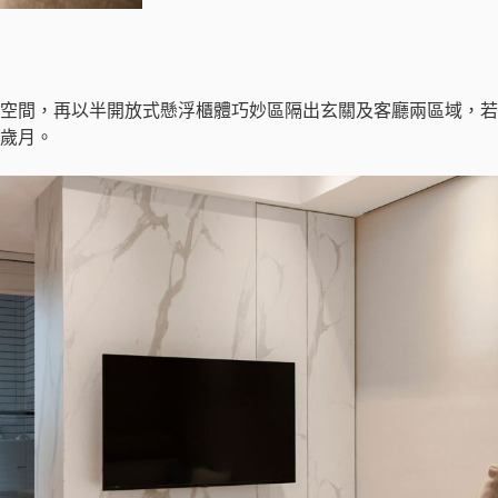
廳空間，再以半開放式懸浮櫃體巧妙區隔出玄關及客廳兩區域，若
歲月。