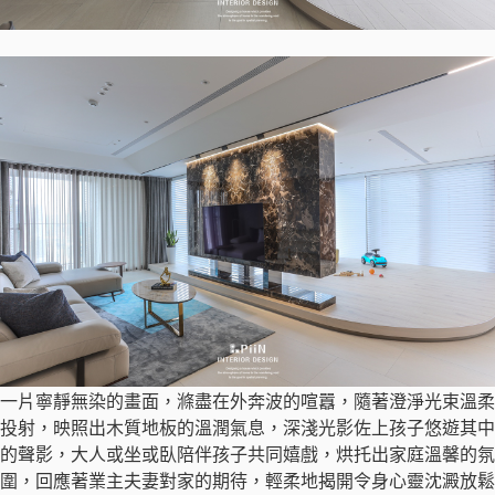
一片寧靜無染的畫面，滌盡在外奔波的喧囂，隨著澄淨光束溫柔
投射，映照出木質地板的溫潤氣息，深淺光影佐上孩子悠遊其中
的聲影，大人或坐或臥陪伴孩子共同嬉戲，烘托出家庭溫馨的氛
圍，回應著業主夫妻對家的期待，輕柔地揭開令身心靈沈澱放鬆