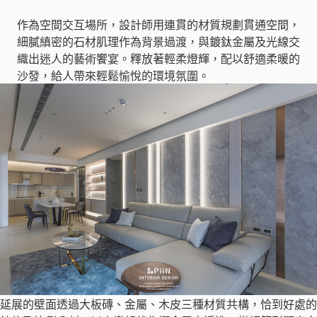
作為空間交互場所，設計師用連貫的材質規劃貫通空間，
細膩縝密的石材肌理作為背景過渡，與鍍鈦金屬及光線交
織出迷人的藝術饗宴。釋放著輕柔燈輝，配以舒適柔暖的
沙發，給人帶來輕鬆愉悅的環境氛圍。
延展的壁面透過大板磚、金屬、木皮三種材質共構，恰到好處的