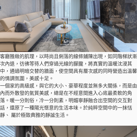
客廳雅緻的肌理，以時尚且俐落的線條鋪陳出現，如同階梯狀漸
次內退，彷彿等待人們穿過光線的朦朧，將真實的溫暖沈浸其
中，通過明暗交替的牆面，使空間具有層次感的同時營造出溫馨
的情調氛圍，美感十足。
一個家的高級感，與它的大小、豪華程度並無多大關係，而是由
內而外散發的氣質美感，總是在不經意間進入心底最柔軟的角
落。暖一分則俗，冷一分則素，明媚寧靜融合出空間的交互對
話，還原了一種陽光愜意的生活本味。於純粹空間中的一抹恬
靜、 屬於極致典雅的靜謐生活。