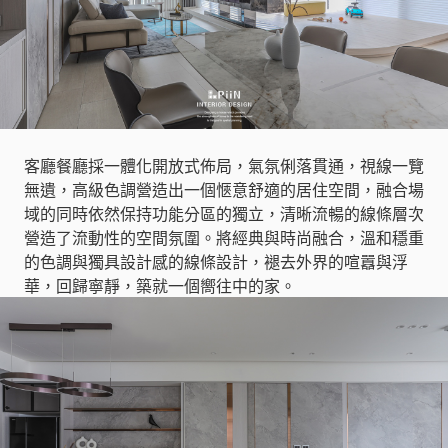
客廳餐廳採一體化開放式佈局，氣氛俐落貫通，視線一覽
無遺，高級色調營造出一個愜意舒適的居住空間，融合場
域的同時依然保持功能分區的獨立，清晰流暢的線條層次
營造了流動性的空間氛圍。將經典與時尚融合，溫和穩重
的色調與獨具設計感的線條設計，褪去外界的喧囂與浮
華，回歸寧靜，築就一個嚮往中的家。