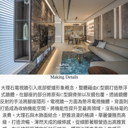
Making Details
大理石電視牆引入底部壁爐形象概念，整體藉由C型鋼打造懸浮
式牆體，在腳座的部分將原有C型鋼骨架以灰鏡包覆，透過鏡體
反射的手法將腳座隱形。電視牆一方面為懸吊電視機體，背面則
打造成為收納機能空間，將機能性提升至最高領域，沒有絲毫的
浪費。大理石與木飾面結合，舒雅浪漫的格調，華麗優雅而高
級，打造流暢、渾然天成的線條感，從細節著眼營造出高雅質