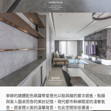
寧靜的牆體配色跳躍零星燈光以點與線的層次遞進，點綴
與家人圍桌而食的美好記憶。現代都市幹練簡潔的淺奢氣
息，居家煙火氣的溫馨寫意，在此空間徐徐瀰漫。