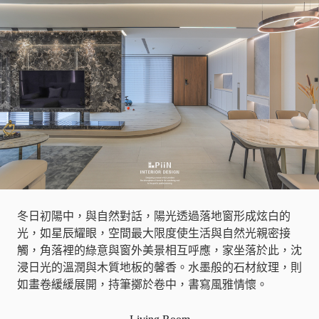
冬日初陽中，與自然對話，陽光透過落地窗形成炫白的
光，如星辰耀眼，空間最大限度使生活與自然光親密接
觸，角落裡的綠意與窗外美景相互呼應，家坐落於此，沈
浸日光的溫潤與木質地板的馨香。水墨般的石材紋理，則
如畫卷緩緩展開，持筆擲於卷中，書寫風雅情懷。