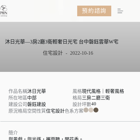
跳
預約諮詢
至
主
要
內
容
沐日光華—3房2廳3衛輕奢日光宅 台中磐鈺雲華W宅
住宅設計
2022-10-16
作品名稱
沐日光華
風格
現代風格｜輕奢風格
所在地區
中部
格局
三房二廳三衛
40
建設公司
磐鈺建設
設計坪數
原況格局
空間性質
住宅設計
色系方案
簡介
與風戲，與光逐，攜雨聽，聞花香。