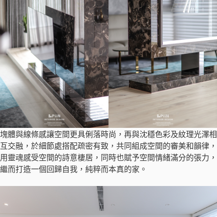
塊體與線條感讓空間更具俐落時尚，再與沈穩色彩及紋理光澤相
互交融，於細節處搭配疏密有致，共同組成空間的審美和韻律，
用靈魂感受空間的詩意棲居，同時也賦予空間情緒滿分的張力，
繼而打造一個回歸自我，純粹而本真的家。