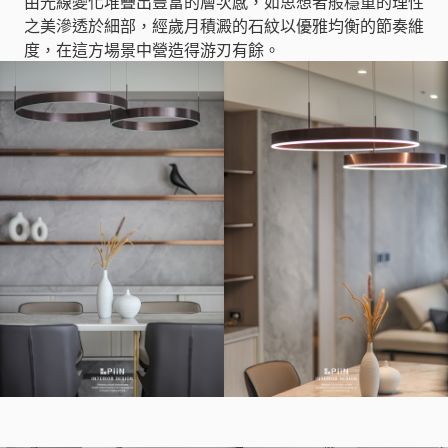
由光線變化堆疊出豐富的層次感，如思想者般穩重的理性
之美滲透於細部，經歲月積澱的石紋以優雅均衡的節奏維
度，在這方場景中營造得游刃有餘。