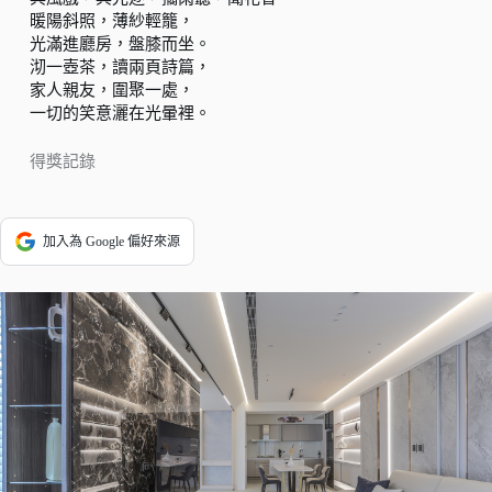
暖陽斜照，薄紗輕籠，
光滿進廳房，盤膝而坐。
沏一壺茶，讀兩頁詩篇，
家人親友，圍聚一處，
一切的笑意灑在光暈裡。
得獎記錄
加入為 Google 偏好來源