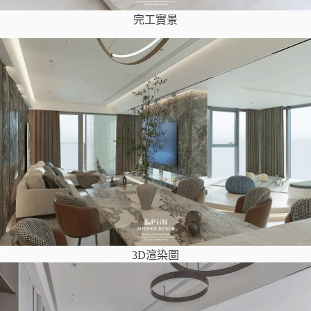
完工實景
3D渲染圖