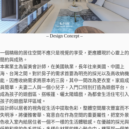
– Design Concept –
一個精緻的居住空間不應只是視覺的享受，更應體現於心靈上的
簡約與成熟。
本案業主為留美會計師，在美國執業，長年往來美國、中國上
海、台灣之間。對於房子的需求首要為明亮的採光以及高收納機
能，因應收納需求將原本的三房，其中一間改為更衣室。家庭成
員簡單，夫妻二人與一個小兒子，入門口特別打造為遊戲平台，
成為孩子的遊戲區、搭帳篷、曬太陽嬉戲，為都會生活住宅引入
孩子的遊戲草坪區域。
設計師以居者的視角從生活中提取色彩，整體空間層次豐富而不
失明淨，將優雅奢華、寫意自在作為空間的重要屬性，把室外景
色收入室內給居住者一個不一樣的生活體驗感。在優越的採光與
低飽和度的色系烘托、多樣化材質的精心融合中，構築起一個美