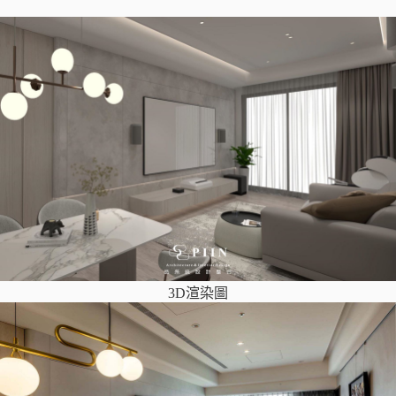
3D渲染圖