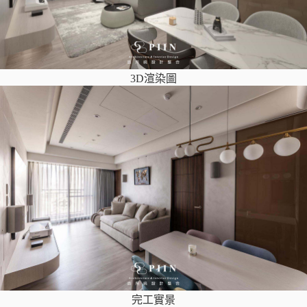
3D渲染圖
完工實景