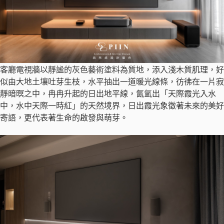
客廳電視牆以靜謐的灰色藝術塗料為質地，添入淺木質肌理，好
似由大地土壤吐芽生枝，水平抽出一道暖光線條，彷彿在一片寂
靜暗暝之中，冉冉升起的日出地平線，氤氳出「天際霞光入水
中，水中天際一時紅」的天然境界，日出霞光象徵著未來的美好
寄語，更代表著生命的啟發與萌芽。