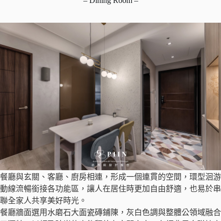
– Dining Room –
餐廳與玄關、客廳、廚房相連，形成一個連貫的空間，環型洄游
動線流暢銜接各功能區，讓人在居住時更加自由舒適，也易於串
聯全家人共享美好時光。
餐廳牆面選用水磨石大面瓷磚鋪陳，灰白色調與整體公領域融合