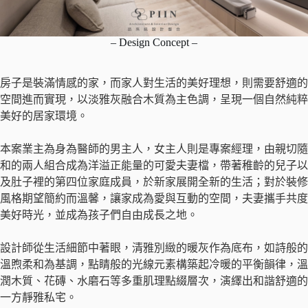
– Design Concept –
房子是裝滿情感的家，而家人對生活的美好理想，則需要舒適的
空間進而實現，以淡雅灰融合木質為主色調，呈現一個自然純粹
美好的居家環境。
本案業主為身為醫師的男主人，女主人則是專案經理，由親切隨
和的兩人組合成為洋溢正能量的可愛夫妻檔，帶著稚齡的兒子以
及肚子裡的第四位家庭成員，於新家展開全新的生活；對於裝修
風格期望簡約而溫馨，讓家成為愛與互動的空間，夫妻攜手共度
美好時光，並成為孩子們自由成長之地。
設計師從生活細節中著眼，清雅別緻的暖灰作為底布，如詩般的
溫煦柔和為基調，點睛般的光線元素構築起冷暖的平衡韻律，溫
潤木質、花磚、水磨石等多重肌理點綴層次，演繹出和諧舒適的
一方靜雅私宅。