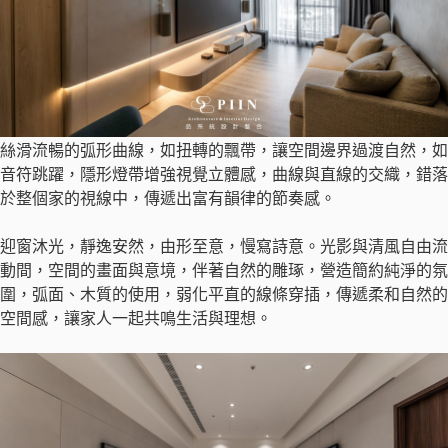
絲滑流暢的弧形曲線，如扭轉的飄帶，讓空間邊界過渡自然，如
音符跳躍，隱形燈帶增強視覺立體感，曲線與直線的交織，錯落
於整個家的視線中，傳遞出富有韻律的節奏感。
迎窗沐光，靜逸安然，由形至意，慢寫詩意。光影與清風自由流
動間，空間的畫面與意境，伴著自然的雕琢，營造簡約純淨的氛
圍，弧面、木質的使用，弱化平直的線條穿插，傳遞柔和自然的
空間感，讓家人一起共鳴生活與理想。