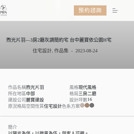
跳
預約諮詢
至
主
要
內
容
煦光片羽—3房2廳灰調簡約宅 台中麗寶依公園H宅
住宅設計
,
作品集
2023-08-24
作品名稱
煦光片羽
風格
現代風格
所在地區
中部
格局
三房二廳
16
建設公司
麗寶建設
設計坪數
原況格局
空間性質
住宅設計
色系方案
簡介
以陽光為伴，以微風為伍，與家人可親。