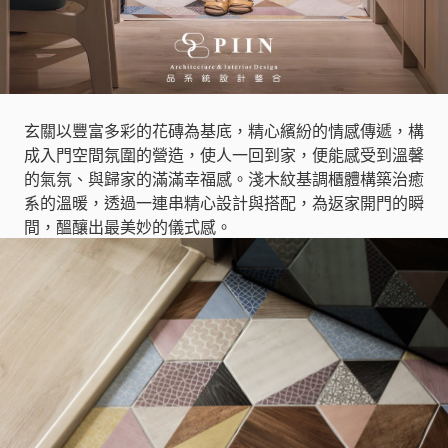
玄關以豐富多彩的花磚為基底，精心繽紛的情感傳遞，構
成入門空間氛圍的營造，使人一回到家，便能感受到溫馨
的氣氛、與歸家的滿滿幸福感。淺木紋基調櫃體構築治癒
系的溫暖，透過一連串精心設計與搭配，為返家開門的瞬
間，醞釀出最美妙的儀式感。