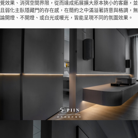
覺效果、消弭空間界限，從而達成拓展擴大原本狹小的客廳，並
且弱化主臥隱藏門的存在感，在簡約之中滿溢著詩意與格調，無
論開燈、不開燈、或白光或暖光，皆能呈現不同的氛圍效果。