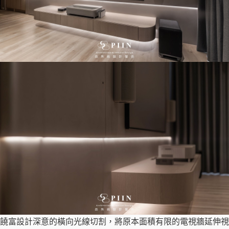
饒富設計深意的橫向光線切割，將原本面積有限的電視牆延伸視