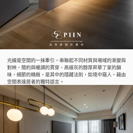
光線是空間的一抹牽引，串聯起不同材質與場域的漸變與
對映，簡約與暖調的貫穿，高級灰的醇厚昇華了家的韻
味，細節的精緻，是其中的隱藏法則，如境中窺人，藉由
空間表達居者的獨特語言。