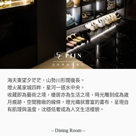
海天東望夕茫茫，山勢川形闊復長。
燈火萬家城四畔，星河一道水中央。
收藏即為藝術之境，棲居亦為生活之境，時光雕刻成為歲
月痕跡，空間雅緻的線條，燈光織就豐富的畫布，呈現自
有肌理與溫度，沈穩低奢成為人文生活樣貌。
– Dining Room –