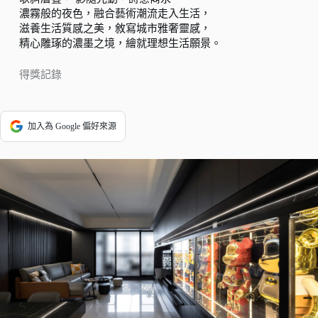
濃霧般的夜色，融合藝術潮流走入生活，
滋養生活質感之美，敘寫城市雅奢靈感，
精心雕琢的濃墨之境，繪就理想生活願景。
得獎記錄
加入為 Google 偏好來源