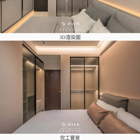
3D渲染圖
完工實景