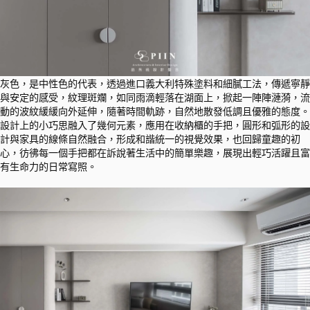
灰色，是中性色的代表，透過進口義大利特殊塗料和細膩工法，傳遞寧靜
與安定的感受，紋理斑斕，如同雨滴輕落在湖面上，掀起一陣陣漣漪，流
動的波紋緩緩向外延伸，隨著時間軌跡，自然地散發低調且優雅的態度。
設計上的小巧思融入了幾何元素，應用在收納櫃的手把，圓形和弧形的設
計與家具的線條自然融合，形成和諧統一的視覺效果，也回歸童趣的初
心，彷彿每一個手把都在訴說著生活中的簡單樂趣，展現出輕巧活躍且富
有生命力的日常寫照。