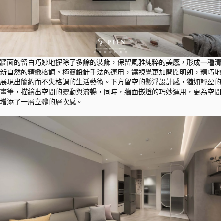
牆面的留白巧妙地摒除了多餘的裝飾，保留風雅純粹的美感，形成一種清
新自然的精緻格調。極簡設計手法的運用，讓視覺更加開闊明朗，精巧地
展現出簡約而不失格調的生活藝術。下方留空的懸浮設計感，猶如輕盈的
畫筆，描繪出空間的靈動與流暢，同時，牆面嵌燈的巧妙運用，更為空間
增添了一層立體的層次感。