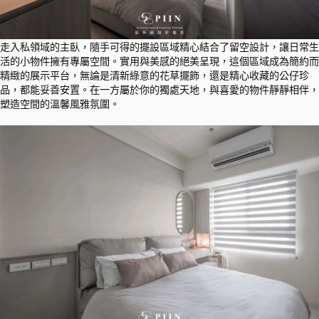
走入私領域的主臥，隨手可得的擺設區域精心結合了留空設計，讓日常生
活的小物件擁有專屬空間。實用與美感的絕美呈現，這個區域成為簡約而
精緻的展示平台，無論是清新綠意的花草擺飾，還是精心收藏的公仔珍
品，都能妥善安置。在一方屬於你的獨處天地，與喜愛的物件靜靜相伴，
塑造空間的溫馨風雅氛圍。