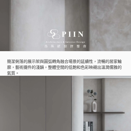
簡潔俐落的展示架與圓弧轉角融合場景的延續性，流暢的居家輪
廓，藝術擺件的淺韻，整體空間的低飽和色彩映襯出溫潤儒雅的
氣質。