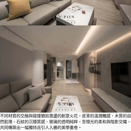
不同材質的交融與碰撞猶如激盪的創意火花，皮革的溫潤觸感、木質的自
然肌理、石紋的沉穩質感、玻璃的透明純粹，至燈光的柔和與陰影交織，
共同構築出一幅獨特且引人入勝的美學畫卷。