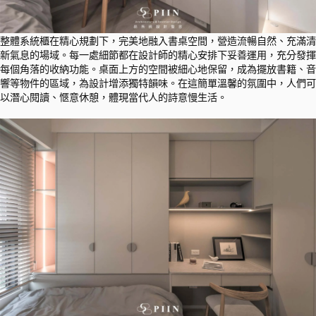
整體系統櫃在精心規劃下，完美地融入書桌空間，營造流暢自然、充滿清
新氣息的場域。每一處細節都在設計師的精心安排下妥善運用，充分發揮
每個角落的收納功能。桌面上方的空間被細心地保留，成為擺放書籍、音
響等物件的區域，為設計增添獨特韻味。在這簡單溫馨的氛圍中，人們可
以潛心閱讀、愜意休憩，體現當代人的詩意慢生活。