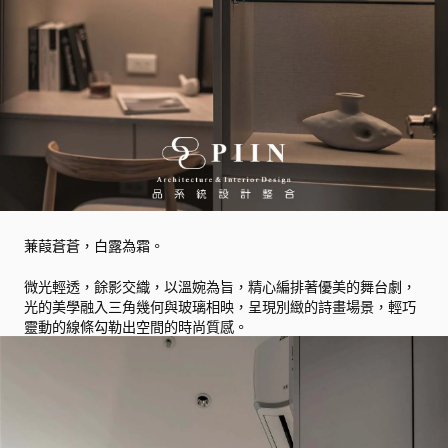
蒹葭蒼蒼，白露為霜。
微光輕透，餘影交織，以溫婉為旨，精心編排著優美的舞台劇，
光的美學融入三角幾何與玻璃相映，呈現別緻的詩畫場景，輕巧
靈動的線條勾勒出空間的時尚質感。