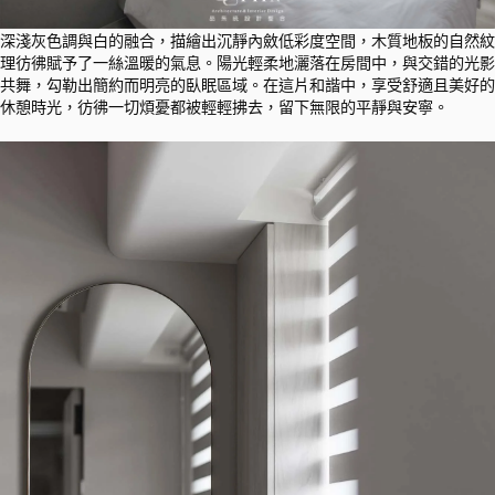
深淺灰色調與白的融合，描繪出沉靜內斂低彩度空間，木質地板的自然紋
理彷彿賦予了一絲溫暖的氣息。陽光輕柔地灑落在房間中，與交錯的光影
共舞，勾勒出簡約而明亮的臥眠區域。在這片和諧中，享受舒適且美好的
休憩時光，彷彿一切煩憂都被輕輕拂去，留下無限的平靜與安寧。