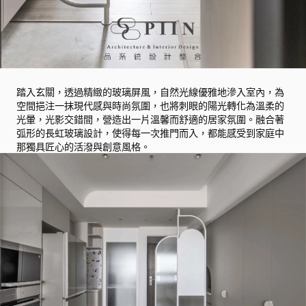
踏入玄關，透過精緻的玻璃屏風，自然光線優雅地滲入室內，為
空間挹注一抹現代感與時尚氛圍，也將刺眼的陽光轉化為溫柔的
光暈，光影交錯間，營造出一片溫馨而舒適的居家氛圍。融合著
弧形的長虹玻璃設計，使得每一次推門而入，都能感受到家庭中
那獨具匠心的活潑與創意風格。