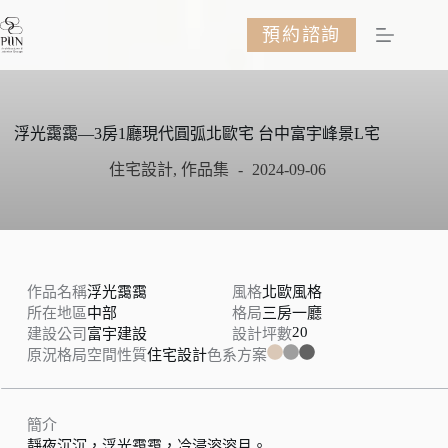
跳
預約諮詢
至
主
要
內
容
浮光靄靄—3房1廳現代圓弧北歐宅 台中富宇峰景L宅
住宅設計
,
作品集
2024-09-06
作品名稱
浮光靄靄
風格
北歐風格
所在地區
中部
格局
三房一廳
20
建設公司
富宇建設
設計坪數
原況格局
空間性質
住宅設計
色系方案
簡介
靜夜沉沉，浮光靄靄，冷浸溶溶月。