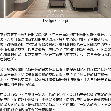
– Design Concept –
本案為業主一家打造的溫馨居所，主旨在滿足他們對家的期許，營造出活
潑、溫暖且充滿清新氣息的生活環境。設計中巧妙地融入了各種弧形元
素，透過精心的空間規劃與軟裝搭配，讓圓潤的線條在每個細節中流動，
不僅柔和了視覺上的生硬邊角，更賦予了空間獨特的藝術美感。這個溫馨
而精緻的小家，將成為業主一家在忙碌生活中放鬆身心、共享美好時光的
理想居所。
設計師巧妙運用清新雅致的暖灰色為基調，搭配溫潤的木質風格和精緻的
水磨石元素，營造出溫馨柔和的空間氛圍，結合業主所喜愛的材質和元
素，也在光影交錯中，以弧形線條勾勒出優雅的細節，注入自然暖光並塑
造開闊明亮的室內場域。
在設計過程中，考量到一家人生活的便利性，設計師充分保留了充足的收
納空間，同時巧妙地留白，不做過多裝飾，使整個空間呈現出視覺流暢且
簡潔大方的氛圍。現代質感的清新設計，不僅滿足了一家人的需求，更為
他們描繪了愉悅而美好的未來願景。