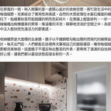
在屏風的一側，映入眼簾的是一處精心設計的收納空間，將忙碌生活中的
每個細節，完美結合了實用性與美感。自然的木質紋理在水磨石檯面的襯
托下，點綴著如音符般跳躍的明亮色彩碎片，在樂譜上輕盈排列，一針一
線編織出絢爛優美的樂章，像溫暖的洋流，靜靜地流淌於空間之中，為家
中注入輕快而充滿活力的節奏感。
收納櫃旁是大面積的全身鏡，鏡子以不鏽鋼框勾勒出簡約而現代的線條設
計。每天出門前，人們都能在這裡再次審視自己的服裝儀容，確保每個細
節都完美無瑕。這面鏡子不僅反映出整潔的外表，更帶來了滿滿的自信與
好心情，讓我們都以最佳狀態迎接全新的一天。