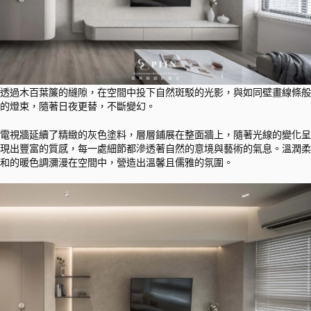
透過木百葉簾的縫隙，在空間中投下自然斑駁的光影，與如同壁畫線條般
的燈束，隨著日夜更替，不斷變幻。
電視牆延續了精緻的灰色塗料，層層鋪展在整面牆上，隨著光線的變化呈
現出豐富的質感，每一處細節都滲透著自然的意境與藝術的氣息。溫潤柔
和的暖色調瀰漫在空間中，營造出溫馨且儒雅的氛圍。