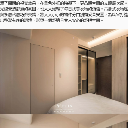
添了開闊的視覺效果，在黑色外框的映襯下，更凸顯空間的立體層次感。
光線營造舒適的氛圍，也大大減輕了每日找尋衣物的煩惱。吊掛式衣物區
與多層格層巧妙交錯，將大大小小的物件分門別類妥善安置，為臥室打造
出整潔有序的環境，形塑一個舒適且令人安心的舒眠空間。