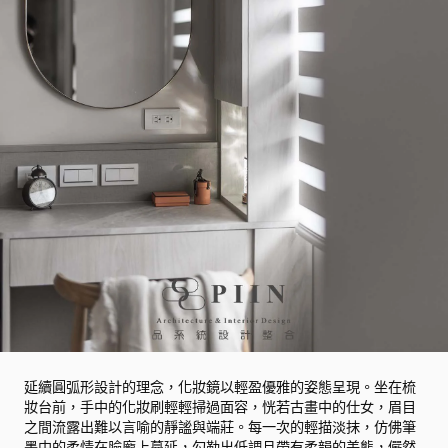
延續圓弧形設計的理念，化妝鏡以輕盈優雅的姿態呈現。坐在梳
妝台前，手中的化妝刷輕輕掃過面容，恍若古畫中的仕女，眉目
之間流露出難以言喻的靜謐與端莊。每一次的輕描淡抹，仿佛筆
墨中的柔情在臉龐上蔓延，勾勒出低調且帶有柔韻的美態，儼然