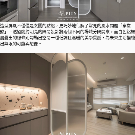
造型屏風不僅僅是玄關的點綴，更巧妙地化解了常見的風水問題「穿堂
煞」。透過簡約明亮的隔間設計將兩個不同的場域分隔開來，而白色鋁框
層疊出的線條則勾勒出空間一種低調且溫暖的美學質感，為未來生活描繪
出無限的可能與想像。