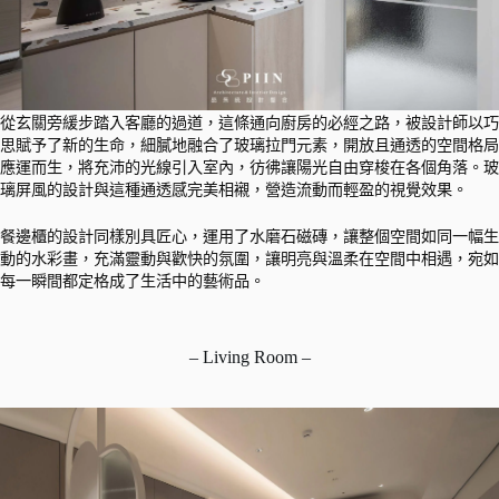
從玄關旁緩步踏入客廳的過道，這條通向廚房的必經之路，被設計師以巧
思賦予了新的生命，細膩地融合了玻璃拉門元素，開放且通透的空間格局
應運而生，將充沛的光線引入室內，彷彿讓陽光自由穿梭在各個角落。玻
璃屏風的設計與這種通透感完美相襯，營造流動而輕盈的視覺效果。
餐邊櫃的設計同樣別具匠心，運用了水磨石磁磚，讓整個空間如同一幅生
動的水彩畫，充滿靈動與歡快的氛圍，讓明亮與溫柔在空間中相遇，宛如
每一瞬間都定格成了生活中的藝術品。
– Living Room –