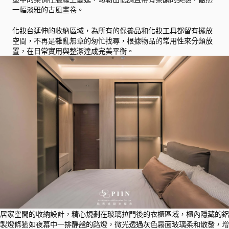
一幅淡雅的古風畫卷。
化妝台延伸的收納區域，為所有的保養品和化妝工具都留有擺放
空間，不再是雜亂無章的匆忙找尋，根據物品的常用性來分類放
置，在日常實用與整潔達成完美平衡。
居家空間的收納設計，精心規劃在玻璃拉門後的衣櫃區域，櫃內隱藏的鋁
製燈條猶如夜幕中一排靜謐的路燈，微光透過灰色霧面玻璃柔和散發，增