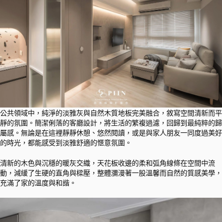
公共領域中，純淨的淡雅灰與自然木質地板完美融合，敘寫空間清新而平
靜的氛圍。簡潔俐落的客廳設計，將生活的繁複過濾，回歸到最純粹的歸
屬感。無論是在這裡靜靜休憩、悠然閱讀，或是與家人朋友一同度過美好
的時光，都能感受到淡雅舒適的愜意氛圍。
清新的木色與沉穩的暖灰交織，天花板收邊的柔和弧角線條在空間中流
動，減緩了生硬的直角與樑壓，整體瀰漫著一股溫馨而自然的質感美學，
充滿了家的溫度與和諧。