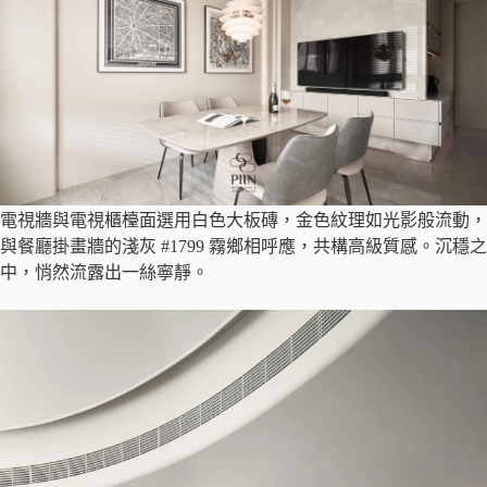
電視牆與電視櫃檯面選用白色大板磚，金色紋理如光影般流動，
與餐廳掛畫牆的淺灰 #1799 霧鄉相呼應，共構高級質感。沉穩之
中，悄然流露出一絲寧靜。