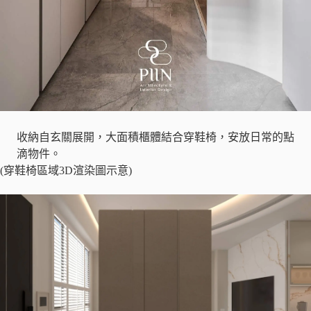
收納自玄關展開，大面積櫃體結合穿鞋椅，安放日常的點
滴物件。
(穿鞋椅區域3D渲染圖示意)