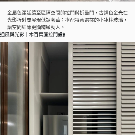
金屬色澤延續至區隔空間的拉門與折疊門，古銅色金光在
光影折射間展現低調奢華；搭配特意選擇的小冰柱玻璃，
讓空間細節更顯精緻動人。
通風與光影｜木百葉簾拉門設計