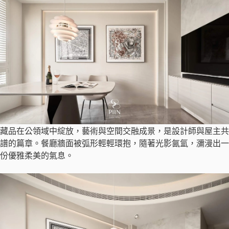
藏品在公領域中綻放，藝術與空間交融成景，是設計師與屋主共
譜的篇章。餐廳牆面被弧形輕輕環抱，隨著光影氤氳，瀰漫出一
份優雅柔美的氣息。