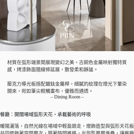
材質在弧形端景間展現變幻之美，古銅色金屬映射獨特質
感，烤漆飾面隨線條延展，散發柔和靜謐。
壓克力導光板搭配鍍鈦金屬桿，細膩的紋理在燈光下暈染
開來，宛如筆尖輕觸畫布，優雅而通透。
– Dining Room –
餐廳：開闊場域弧形天花，承載藝術的呼吸
暖陽灑落，自然光線在場域中輕盈遊走，燈飾造型與弧形天花板
共同修飾著空間層次，隨著時間推移，光與影層層堆疊，讓餐廳