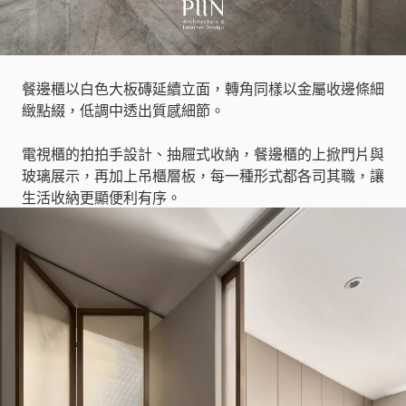
餐邊櫃以白色大板磚延續立面，轉角同樣以金屬收邊條細
緻點綴，低調中透出質感細節。
電視櫃的拍拍手設計、抽屜式收納，餐邊櫃的上掀門片與
玻璃展示，再加上吊櫃層板，每一種形式都各司其職，讓
生活收納更顯便利有序。