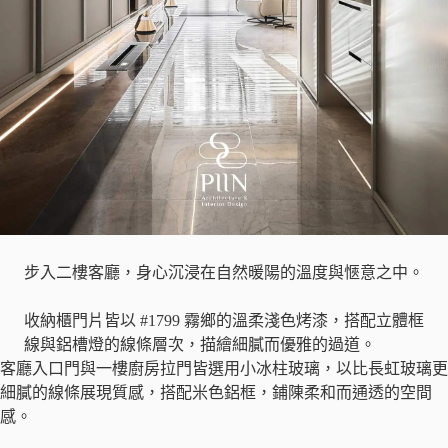
步入二樓客廳，身心沉浸在自然暖陽的溫度與愜意之中。
收納櫃門片皆以 #1799 霧鄉的溫柔淺色烤漆，搭配立體框
線與鋁槽燈的線條層次，描繪細膩而優雅的過道。
客廳入口門與一樓廚房拉門皆選用小冰柱玻璃，以比長虹玻璃更
細膩的線條展現質感，搭配米色鋁框，鋪陳柔和而通透的空間
感。