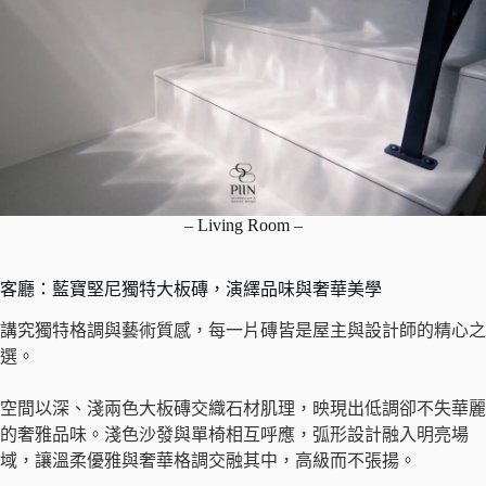
– Living Room –
客廳：藍寶堅尼獨特大板磚，演繹品味與奢華美學
講究獨特格調與藝術質感，每一片磚皆是屋主與設計師的精心之
選。
空間以深、淺兩色大板磚交織石材肌理，映現出低調卻不失華麗
的奢雅品味。淺色沙發與單椅相互呼應，弧形設計融入明亮場
域，讓溫柔優雅與奢華格調交融其中，高級而不張揚。