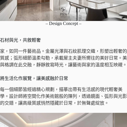
– Design Concept –
石材與光，共敘輕奢
家，如同一件藝術品。金屬光澤與石紋肌理交織，形塑出輕奢的
質感；弧形細節溫柔勾勒，承載屋主夫妻所嚮往的美好日常。美
與格調在此交融，靜靜敘寫時光，讓藝術與家的溫度相互映襯。
將生活化作展覽，讓美感融於日常
每一個細節皆經過精心規劃，描摹出帶有生活感的現代輕奢美
學。設計師將空間化作美術館般的陳列，透過鏡面、弧形與光影
的交錯，讓高級質感悄然隱藏於日常，於無聲處綻放。