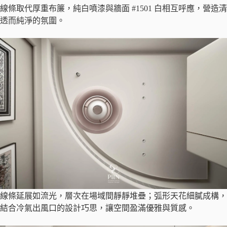
線條取代厚重布簾，純白噴漆與牆面 #1501 白相互呼應，營造清
透而純淨的氛圍。
線條延展如流光，層次在場域間靜靜堆疊；弧形天花細膩成構，
結合冷氣出風口的設計巧思，讓空間盈滿優雅與質感。