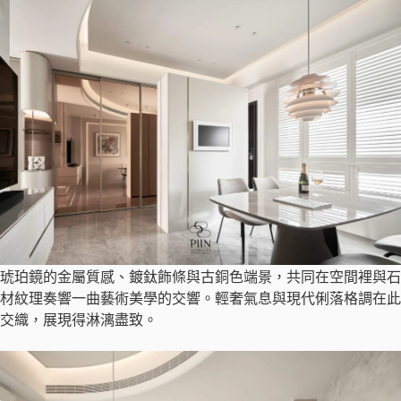
琥珀鏡的金屬質感、鍍鈦飾條與古銅色端景，共同在空間裡與石
材紋理奏響一曲藝術美學的交響。輕奢氣息與現代俐落格調在此
交織，展現得淋漓盡致。