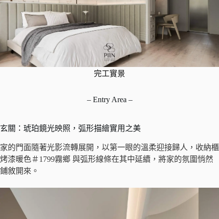
完工實景
– Entry Area –
玄關：琥珀鏡光映照，弧形描繪實用之美
家的門面隨著光影流轉展開，以第一眼的溫柔迎接歸人，收納櫃
烤漆暖色＃1799霧鄉 與弧形線條在其中延續，將家的氛圍悄然
鋪敘開來。