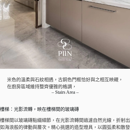
米色的溫柔與石紋相遇，古銅色門框恰好與之相互映襯，
在廚房區域維持整齊優雅的格調，
– Stairs Area –
樓梯：光影流轉，映在樓梯間的玻璃磚
樓梯間以玻璃磚點綴細節，在光影流轉間過濾自然光線，折射出
如海浪般的律動與層次。精心挑選的造型燈具，以圓弧柔和散發