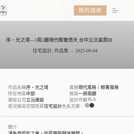
跳
預約諮詢
至
主
要
內
容
序・光之境—1房2廳現代輕奢透天 台中立沅富鼎III
住宅設計
,
作品集
2025-09-04
作品名稱
序・光之境
風格
現代風格｜輕奢風格
所在地區
中部
格局
一房兩廳
31.5
建設公司
立沅建設
設計坪數
原況格局
空間性質
住宅設計
色系方案
簡介
淺色與弧形之美，如晨霧般靜謐展開，