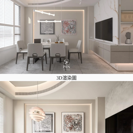
3D渲染圖