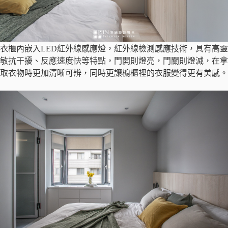
衣櫃內嵌入LED紅外線感應燈，紅外線檢測感應技術，具有高靈
敏抗干擾、反應速度快等特點，門開則燈亮，門關則燈滅，在拿
取衣物時更加清晰可辨，同時更讓櫥櫃裡的衣服變得更有美感。