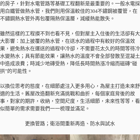
的房子，針對水電管路等基礎工程翻新是最重要的。一般水電採
用白鐵管做熱水管，我們則用保溫較佳的304不鏽鋼被覆管，在
不鏽鋼熱水管外再包覆隔熱保溫層，減緩熱能散失。
雖然這樣的工程摸不到也看不見，但對屋主入住後的生活卻有大
大影響：加上披覆的熱水管，在送水的過程中有較好的保溫效
果，避免熱水在運送的過程中冷卻，不需要花太久的時間等待冷
水變熱水；具有節能效果，讓熱水的溫度不會全部發散至混凝土
中造成浪費；時減少地磚受熱，降低長時間熱漲冷縮而磁磚”碰
拱”的可能性。
以換位思考的態度，在細節處注入更多用心，為屋主打造未來舒
適的生活。舊屋改造翻新充滿挑戰和曲折，每個家庭背後的故
事，對家的期許，收納，空間尺度，生活細節，未來性等等，看
似簡單的需求需要我們一一梳理並滿足。
更換管路；衛浴間重新再造、防水與試水