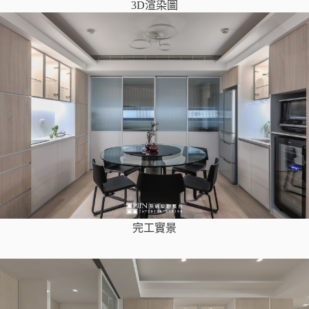
3D渲染圖
完工實景