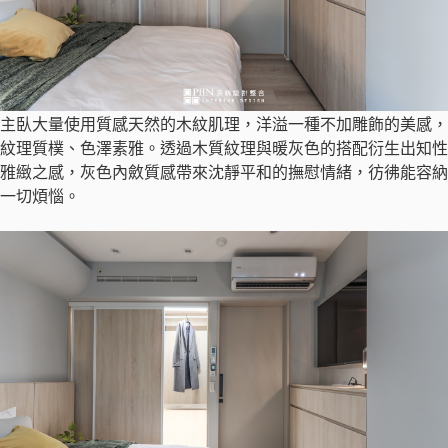
主臥大量使用質感天然的木紋肌理，洋溢一種不加雕飾的美感，
紋理質樸、色澤素雅。透過木質紋理與暖灰色的搭配衍生出知性
雅緻之感，灰色內斂質感帶來沈靜平和的撫慰情緒，彷彿能容納
一切煩惱。