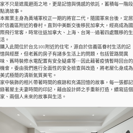
家不只是遮風避雨之地，更是記憶與情感的依託，蓄積每一階段
點滴故事。
本案業主身為黃埔軍校正一期的將官二代，隨國軍來台後，定居
於信義區附近的眷村。直到中美斷交後移民加拿大，經商成為國
際飛行常客，時常往返加拿大、上海、台灣⋯過著四處飄移的生
活。
購入此間位於台北101附近的住宅，源自於信義區眷村生活的記
憶與經歷，但老舊的房子有諸多生活上的問題，包括管路間異
味、舊時裝修水電配置有安全疑慮等⋯因此藉著疫情暫時回台的
機會，委由我們進行全面性的安全檢查與改造，將老屋化身成為
美式極簡的清新氣質美宅。
家中裝飾的相片帶著時間的痕跡和充滿回憶的故事，每一張都記
錄著屋主夫妻時間的印記，藉由設計師之手重新打造，續寫這個
家、兩個人未來的故事與生活。