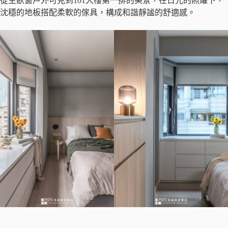
從主臥窗戶外可見到101大樓第一排的美景，在日光的照耀下，
沈穩的地板搭配柔軟的傢具，構成和諧靜謐的舒適感。