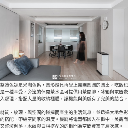
整體色調是米咖色系，圓形燈具再配上團團圓圓的圓桌，吃飯也
是一種享受，旁邊的休閒茶水區可提供用茶閒聊，冰箱與電器嵌
入處理，搭配大量的收納櫃體，讓機能與美感有了完美的結合。
材質、紋理、與空間的碰撞而產生的生活氣息，並透過大地色彩
的搭配，帶給空間家的溫度。餐廳將電器都嵌入在櫃中，美觀而
又整潔俐落，木紋與白相搭配的的櫃門為空間豐富了層次感。