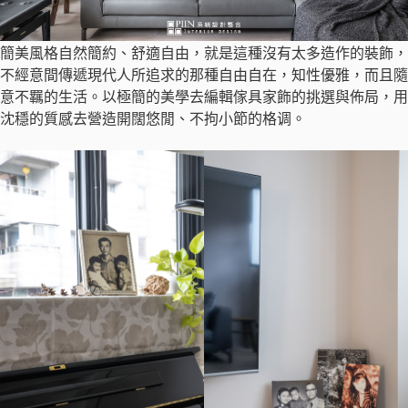
簡美風格自然簡約、舒適自由，就是這種沒有太多造作的裝飾，
不經意間傳遞現代人所追求的那種自由自在，知性優雅，而且隨
意不羈的生活。以極簡的美學去編輯傢具家飾的挑選與佈局，用
沈穩的質感去營造開闊悠閒、不拘小節的格调。