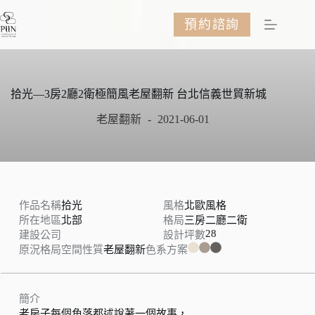
跳
預約諮詢
至
主
要
內
容
拾光—3房2廳2衛極簡風老屋翻新 台北信義世貿新城
老屋翻新
2021-06-01
作品名稱
拾光
風格
北歐風格
所在地區
北部
格局
三房二廳二衛
28
建設公司
設計坪數
原況格局
空間性質
老屋翻新
色系方案
簡介
老房子每個角落都述說著一個故事，