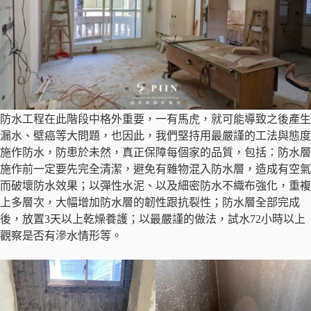
防水工程在此階段中格外重要，一有馬虎，就可能導致之後產生
漏水、壁癌等大問題，也因此，我們堅持用最嚴謹的工法與態度
施作防水，防患於未然，真正保障每個家的品質，包括：防水層
施作前一定要先完全清潔，避免有雜物混入防水層，造成有空氣
而破壞防水效果；以彈性水泥、以及細密防水不織布強化，重複
上多層次，大幅增加防水層的韌性跟抗裂性；防水層全部完成
後，放置3天以上乾燥養護；以最嚴謹的做法，試水72小時以上
觀察是否有滲水情形等。