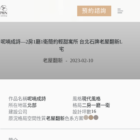
跳
預約諮詢
至
主
要
內
容
呢喃成詩—2房1廳1衛簡約輕甜寓所 台北石牌老屋翻新L
宅
老屋翻新
2023-02-10
作品名稱
呢喃成詩
風格
現代風格
所在地區
北部
格局
二房一廳一衛
16
建設公司
設計坪數
原況格局
空間性質
老屋翻新
色系方案