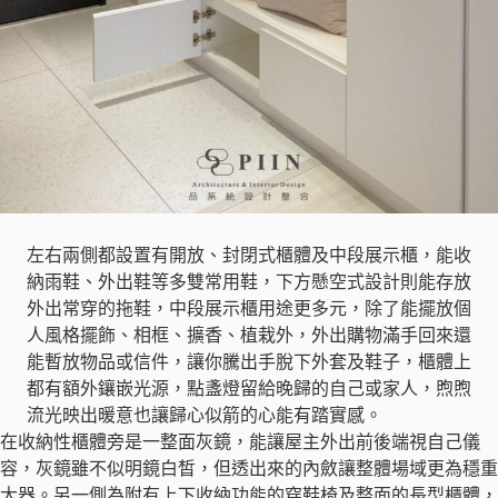
左右兩側都設置有開放、封閉式櫃體及中段展示櫃，能收
納雨鞋、外出鞋等多雙常用鞋，下方懸空式設計則能存放
外出常穿的拖鞋，中段展示櫃用途更多元，除了能擺放個
人風格擺飾、相框、擴香、植栽外，外出購物滿手回來還
能暫放物品或信件，讓你騰出手脫下外套及鞋子，櫃體上
都有額外鑲嵌光源，點盞燈留給晚歸的自己或家人，煦煦
流光映出暖意也讓歸心似箭的心能有踏實感。
在收納性櫃體旁是一整面灰鏡，能讓屋主外出前後端視自己儀
容，灰鏡雖不似明鏡白皙，但透出來的內斂讓整體場域更為穩重
大器。另一側為附有上下收納功能的穿鞋椅及整面的長型櫃體，