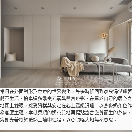
常日在外面對形形色色的世界變化，許多時候回到家只渴望過著
簡單生活，捨棄過多繁複元素與豐富色彩，在屬於自己的居心之
地閉上雙眼，感受質樸與安定在心上緩緩滑過，以燕麥奶茶色作
為客廳主蘊，本就柔順的奶茶質地再提點富含滋養而生的燕麥，
宛如光著腳於暖熱土壤中駐足，以心領略大地無私恩賜。