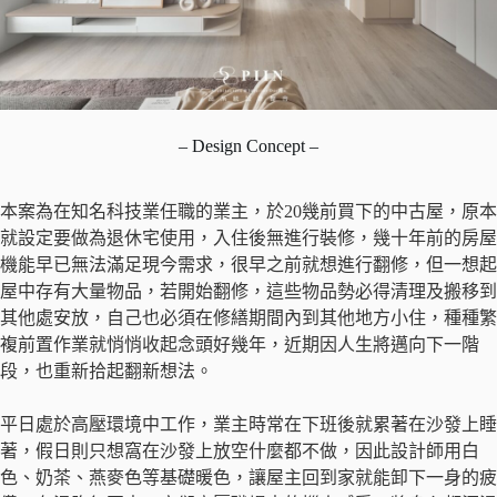
– Design Concept –
本案為在知名科技業任職的業主，於20幾前買下的中古屋，原本
就設定要做為退休宅使用，入住後無進行裝修，幾十年前的房屋
機能早已無法滿足現今需求，很早之前就想進行翻修，但一想起
屋中存有大量物品，若開始翻修，這些物品勢必得清理及搬移到
其他處安放，自己也必須在修繕期間內到其他地方小住，種種繁
複前置作業就悄悄收起念頭好幾年，近期因人生將邁向下一階
段，也重新拾起翻新想法。
平日處於高壓環境中工作，業主時常在下班後就累著在沙發上睡
著，假日則只想窩在沙發上放空什麼都不做，因此設計師用白
色、奶茶、燕麥色等基礎暖色，讓屋主回到家就能卸下一身的疲