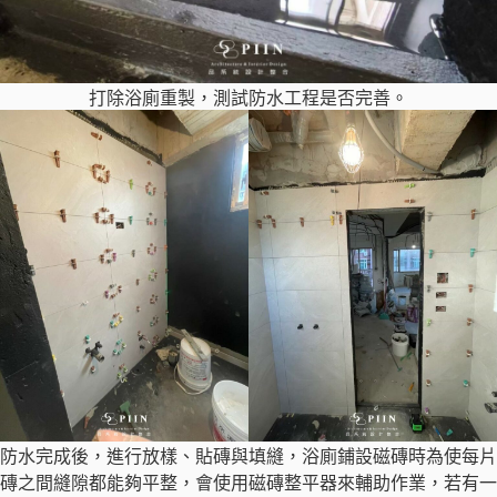
打除浴廁重製，測試防水工程是否完善。
防水完成後，進行放樣、貼磚與填縫，浴廁鋪設磁磚時為使每片
磚之間縫隙都能夠平整，會使用磁磚整平器來輔助作業，若有一