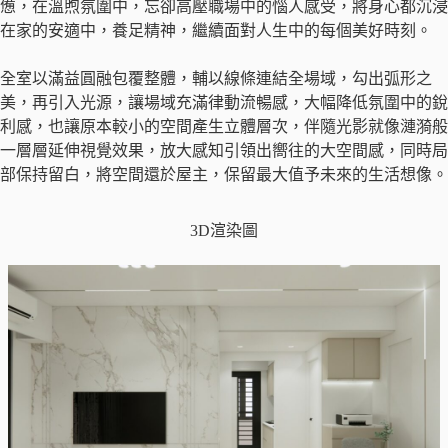
憊，在溫煦氛圍中，忘卻高壓職場中的惱人感受，將身心都沉浸
在家的安適中，養足精神，繼續面對人生中的每個美好時刻。
全室以滿益圓融包覆整體，輔以線條連結全場域，勾出弧形之
美，再引入光源，讓場域充滿律動流暢感，大幅降低氛圍中的銳
利感，也讓原本較小的空間產生立體層次，伴隨光影就像漣漪般
一層層延伸視覺效果，放大感知引領出嚮往的大空間感，同時局
部保持留白，將空間還於屋主，保留最大值予未來的生活想像。
3D渲染圖