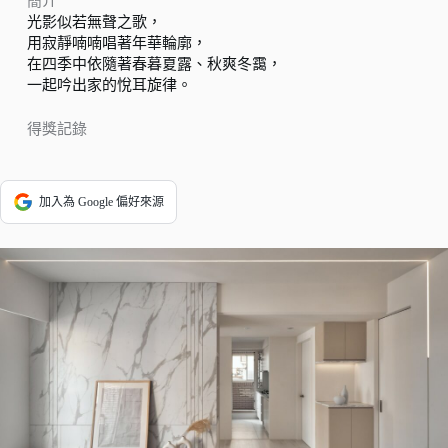
簡介
光影似若無聲之歌，
用寂靜喃喃唱著年華輪廓，
在四季中依隨著春暮夏露、秋爽冬靄，
一起吟出家的悅耳旋律。
得獎記錄
加入為 Google 偏好來源