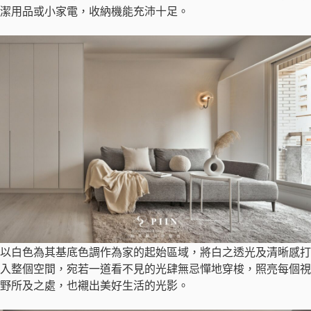
潔用品或小家電，收納機能充沛十足。
以白色為其基底色調作為家的起始區域，將白之透光及清晰感打
入整個空間，宛若一道看不見的光肆無忌憚地穿梭，照亮每個視
野所及之處，也襯出美好生活的光影。