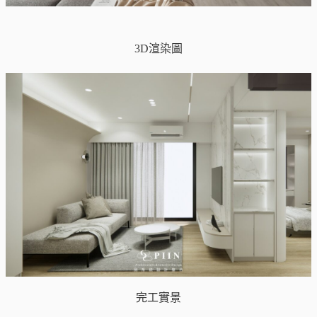
3D渲染圖
完工實景