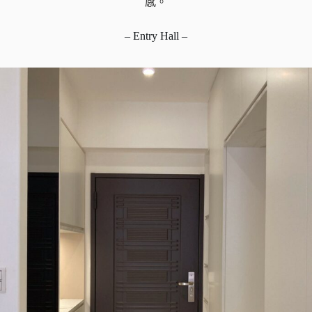
感。
– Entry Hall –