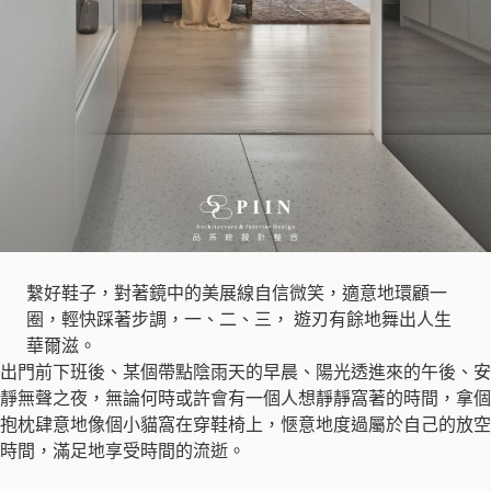
繫好鞋子，對著鏡中的美展線自信微笑，適意地環顧一
圈，輕快踩著步調，一、二、三， 遊刃有餘地舞出人生
華爾滋。
出門前下班後、某個帶點陰雨天的早晨、陽光透進來的午後、安
靜無聲之夜，無論何時或許會有一個人想靜靜窩著的時間，拿個
抱枕肆意地像個小貓窩在穿鞋椅上，愜意地度過屬於自己的放空
時間，滿足地享受時間的流逝。