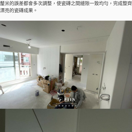
釐米的誤差都會多次調整，使瓷磚之間縫隙一致均勻，完成整齊
漂亮的瓷磚成果。