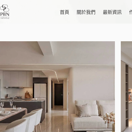
跳
至
首頁
關於我們
最新資訊
主
要
內
容