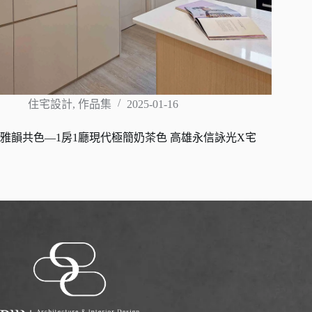
住宅設計
,
作品集
2025-01-16
雅韻共色—1房1廳現代極簡奶茶色 高雄永信詠光X宅