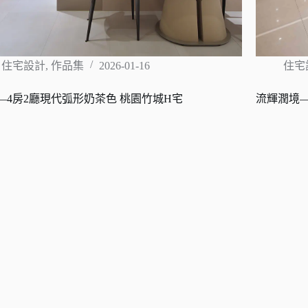
住宅設計
,
作品集
2026-01-16
住宅
—4房2廳現代弧形奶茶色 桃園竹城H宅
流輝潤境—