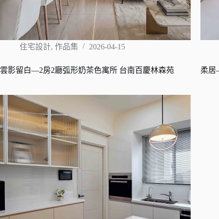
住宅設計
,
作品集
2026-04-15
雲影留白—2房2廳弧形奶茶色寓所 台南百慶林森苑
柔居