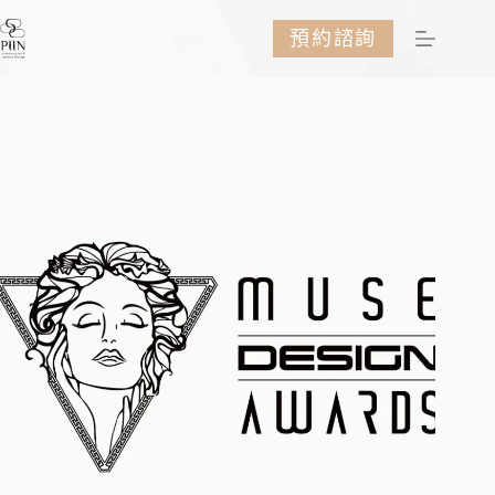
跳
預約諮詢
至
主
要
內
容